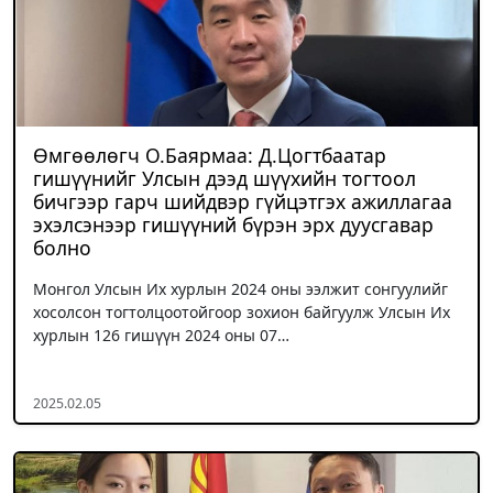
Өмгөөлөгч О.Баярмаа: Д.Цогтбаатар
гишүүнийг Улсын дээд шүүхийн тогтоол
бичгээр гарч шийдвэр гүйцэтгэх ажиллагаа
эхэлсэнээр гишүүний бүрэн эрх дуусгавар
болно
Монгол Улсын Их хурлын 2024 оны ээлжит сонгуулийг
хосолсон тогтолцоотойгоор зохион байгуулж Улсын Их
хурлын 126 гишүүн 2024 оны 07…
2025.02.05