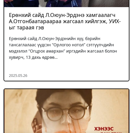
Ерөнхий сайд Л.Оюун-Эрдэнэ хамгаалагч
А.Отгонбаатараараа жагсаал хийлгэж, УИХ-
ыг тараая гэв
Ерөнхий сайд Л.Оюун-Эрдэнийн хүү, бэрийн
тансаглалаас үүдсэн “Орлогоо нотол” сэтгүүлчдийн
мэдээлэл “Огцрох амархан” иргэдийн жагсаал болон
хувирч, 13 дахь өдрөө…
2025.05.26