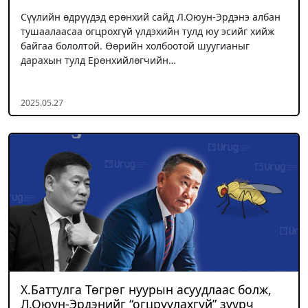
Сүүлийн өдрүүдэд ерөнхий сайд Л.Оюун-Эрдэнэ албан
тушаалаасаа огцрохгүй үлдэхийн тулд юу эсийг хийж
байгаа бололтой. Өөрийн холбоотой шуугианыг
дарахын тулд Ерөнхийлөгчийн…
2025.05.27
Х.Баттулга Төгрөг нуурын асуудлаас болж,
Л.Оюун-Эрдэнийг “огцруулахгүй” зуурч