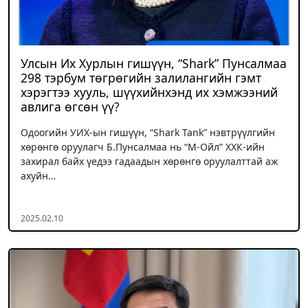
Улсын Их Хурлын гишүүн, “Shark” Пунсалмаа
298 тэрбум төгрөгийн залилангийн гэмт
хэрэгтээ хууль, шүүхийнхэнд их хэмжээний
авлига өгсөн үү?
Одоогийн УИХ-ын гишүүн, “Shark Tank” нэвтрүүлгийн
хөрөнгө оруулагч Б.Пунсалмаа нь “М-Ойл” ХХК-ийн
захирал байх үедээ гадаадын хөрөнгө оруулалттай аж
ахуйн…
2025.02.10