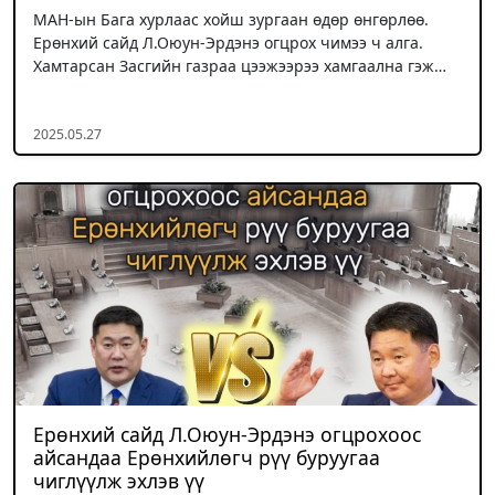
МАН-ын Бага хурлаас хойш зургаан өдөр өнгөрлөө.
Ерөнхий сайд Л.Оюун-Эрдэнэ огцрох чимээ ч алга.
Хамтарсан Засгийн газраа цээжээрээ хамгаална гэж…
2025.05.27
Ерөнхий сайд Л.Оюун-Эрдэнэ огцрохоос
айсандаа Ерөнхийлөгч рүү буруугаа
чиглүүлж эхлэв үү