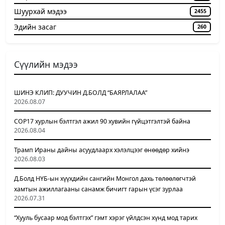
Шуурхай мэдээ
2455
Эдийн засаг
260
Сүүлийн мэдээ
ШИНЭ КЛИП: ДУУЧИН Д.БОЛД “БАЯРЛАЛАА”
2026.08.07
COP17 хурлын бэлтгэл ажил 90 хувийн гүйцэтгэлтэй байна
2026.08.04
Трамп Ираны дайны асуудлаарх хэлэлцээг өнөөдөр хийнэ
2026.08.03
Д.Болд НҮБ-ын хүүхдийн сангийн Монгол дахь төлөөлөгчтэй
хамтын ажиллагааны санамж бичигт гарын үсэг зурлаа
2026.07.31
“Хууль бусаар мод бэлтгэх” гэмт хэрэг үйлдсэн хүнд мод тарих