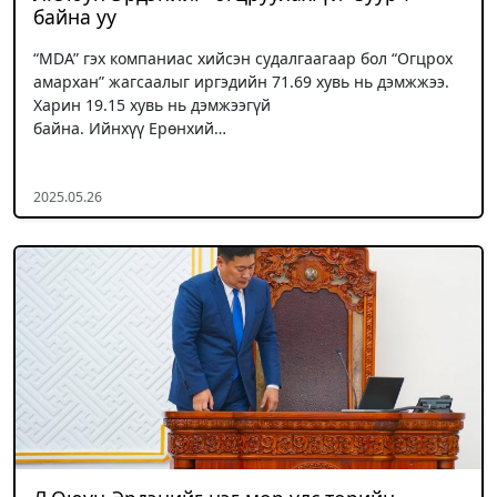
байна уу
“MDA” гэх компаниас хийсэн судалгаагаар бол “Огцрох
амархан” жагсаалыг иргэдийн 71.69 хувь нь дэмжжээ.
Харин 19.15 хувь нь дэмжээгүй
байна. Ийнхүү Ерөнхий…
2025.05.26