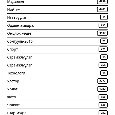
Мэдээлэл
4999
Нийгэм
4401
Нэвтрүүлэг
11
Оддын амьдрал
251
Онцлох мэдээ
3637
Сонгууль-2016
21
Спорт
271
Сэрэмжлүүлэг
15
Сэрэмжлүүлэг
256
Технологи
14
Улстөр
2277
Урлаг
1282
Фото
356
Чѳлѳѳт
336
Шар мэдээ
252