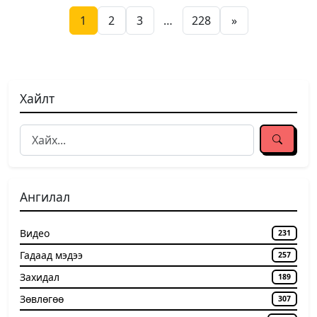
1
2
3
…
228
»
Хайлт
Ангилал
Видео
231
Гадаад мэдээ
257
Захидал
189
Зөвлөгөө
307