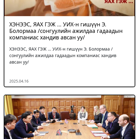
ХЭНЭЭС, ЯАХ ГЭЖ … УИХ-н гишүүн Э.
Болормаа /сонгуулийн ажилдаа гадаадын
компаниас хандив авсан уу/
ХЭНЭЭС, ЯАХ ГЭЖ … УИХ-н гишүүн Э. Болормаа /
сонгуулийн ажилдаа гадаадын компаниас хандив
авсан уу/
2025.04.16