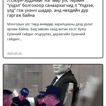
Л.Оюун-Эрдэнийг нэг мөр улс төрийн
“үхдэл” болгохоор санаархагчид л “Үлдээе,
үлд” гэж үнэнч шадар, анд нөхдийн дүр
гаргаж байна
Монголын улс төрд өнөөдөр харилцааны дээд урлаг
өрнөж байна. Бид зөвхөн наад өнгөн хэсэг буюу
Ерөнхий сайдыг огцруулах, дараагийн Ерөнхий
сайдын…
2025.05.26