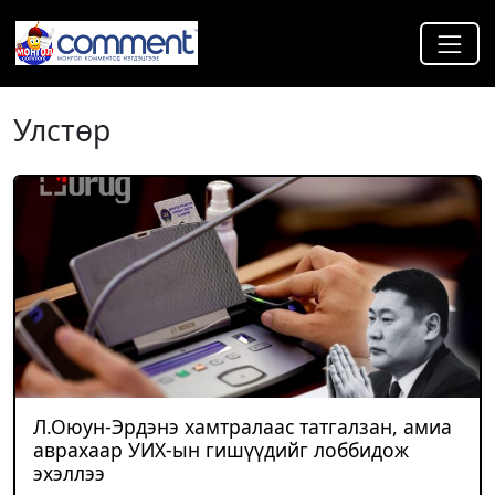
Улстөр
Л.Оюун-Эрдэнэ хамтралаас татгалзан, амиа
аврахаар УИХ-ын гишүүдийг лоббидож
эхэллээ