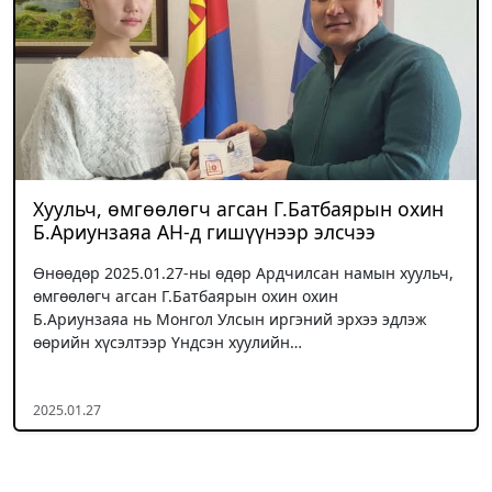
Хуульч, өмгөөлөгч агсан Г.Батбаярын охин
Б.Ариунзаяа АН-д гишүүнээр элсчээ
Өнөөдөр 2025.01.27-ны өдөр Ардчилсан намын хуульч,
өмгөөлөгч агсан Г.Батбаярын охин охин
Б.Ариунзаяа нь Монгол Улсын иргэний эрхээ эдлэж
өөрийн хүсэлтээр Үндсэн хуулийн…
2025.01.27
Posts pagination