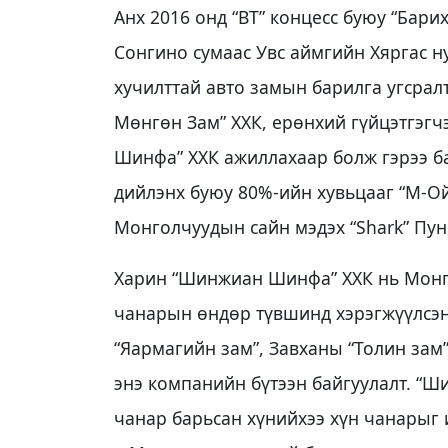
Анх 2016 онд “ВТ” концесс буюу “Бар
Сонгино сумаас Увс аймгийн Хяргас ну
хучилттай авто замын барилга угсрал
Мөнгөн Зам” ХХК, ерөнхий гүйцэтгэг
Шинфа” ХХК ажиллахаар болж гэрээ ба
дийлэнх буюу 80%-ийн хувьцааг “М-Ой
Монголчуудын сайн мэдэх “Shark” Пу
Харин “Шинжиан Шинфа” ХХК нь Монго
чанарын өндөр түвшинд хэрэгжүүлсэ
“Яармагийн зам”, Завханы “Толин зам”
энэ компанийн бүтээн байгуулалт. “
чанар барьсан хүнийхээ хүн чанарыг и