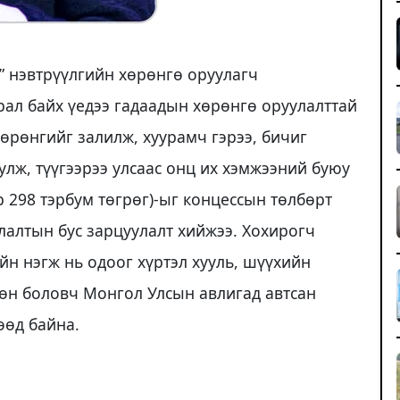
” нэвтрүүлгийн хөрөнгө оруулагч
рал байх үедээ гадаадын хөрөнгө оруулалттай
өрөнгийг залилж, хуурамч гэрээ, бичиг
улж, түүгээрээ улсаас онц их хэмжээний буюу
р 298 тэрбум төгрөг)-ыг концессын төлбөрт
улалтын бус зарцуулалт хийжээ. Хохирогч
йн нэгж нь одоог хүртэл хууль, шүүхийн
сөн боловч Монгол Улсын авлигад автсан
өөд байна.