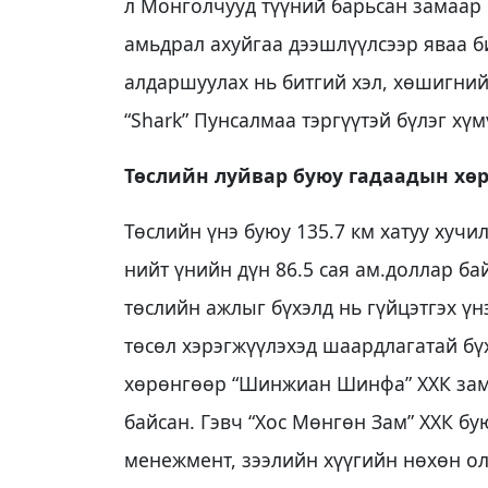
л Монголчууд түүний барьсан замаар 
амьдрал ахуйгаа дээшлүүлсээр яваа би
алдаршуулах нь битгий хэл, хөшигний
“Shark” Пунсалмаа тэргүүтэй бүлэг хү
Төслийн луйвар буюу гадаадын хө
Төслийн үнэ буюу 135.7 км хатуу хучи
нийт үнийн дүн 86.5 сая ам.доллар ба
төслийн ажлыг бүхэлд нь гүйцэтгэх үн
төсөл хэрэгжүүлэхэд шаардлагатай бүх
хөрөнгөөр “Шинжиан Шинфа” ХХК замы
байсан. Гэвч “Хос Мөнгөн Зам” ХХК бу
менежмент, зээлийн хүүгийн нөхөн ол