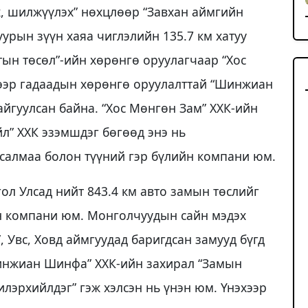
их, шилжүүлэх” нөхцлөөр “Завхан аймгийн
урын зүүн хаяа чиглэлийн 135.7 км хатуу
тын төсөл”-ийн хөрөнгө оруулагчаар “Хос
чээр гадаадын хөрөнгө оруулалттай “Шинжиан
йгуулсан байна. “Хос Мөнгөн Зам” ХХК-ийн
л” ХХК эзэмшдэг бөгөөд энэ нь
нсалмаа болон түүний гэр бүлийн компани юм.
л Улсад нийт 843.4 км авто замын төслийг
н компани юм. Монголчуудын сайн мэдэх
, Увс, Ховд аймгуудад баригдсан замууд бүгд
Шинжиан Шинфа” ХХК-ийн захирал “Замын
лэрхийлдэг” гэж хэлсэн нь үнэн юм. Үнэхээр