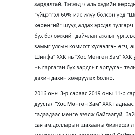
зардалтай. Тэгээд ч аль хэдийн өөрс
гүйцэтгэл 60%-иас илүү болсон үед “
хөрөнгийг шууд алдах эрсдэл тулгарч 
бүх боломжийг дайчлан ажлыг үргэлжл
замыг улсын комисст хүлээлгэн өгч, 
Шинфа” ХХК нь “Хос Мөнгөн Зам” ХХК 
нь гаргасан бүх зардлыг эргүүлэн төл
дахин дахин хөмрүүлэх болно.
2016 оны 3-р сараас 2019 оны 11-р са
дуустал “Хос Мөнгөн Зам” ХХК гаднаас
гадаадаас мөнгө зээлж байгаагүй, бай
сая ам.долларын шахааны бизнесээ л 