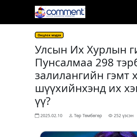
Онцлох мэдээ
Улсын Их Хурлын ги
Пунсалмаа 298 тэр
залилангийн гэмт х
шүүхийнхэнд их хэ
үү?
2025.02.10
Төр Төмбөгөр
252 үзсэн