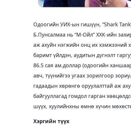
Одоогийн УИХ-ын гишүүн, “Shark Tank
Б.Пунсалмаа нь “М-Ойл” ХХК-ийн захи
аж ахуйн нэгжийн онц их хэмжээний х
баримт үйлдэн, аудитын дүгнэлт гаргу
86.5 сая ам.доллар (одоогийн ханшаа
авч, түүнийгээ угаах зорилгоор зори
гадаадын хөрөнгө оруулалттай аж аху
байгууллагад гомдол гарган хөөцөлд
шүүх, хуулийнхны өмнө хүчин мөхөст
Хэргийн түүх