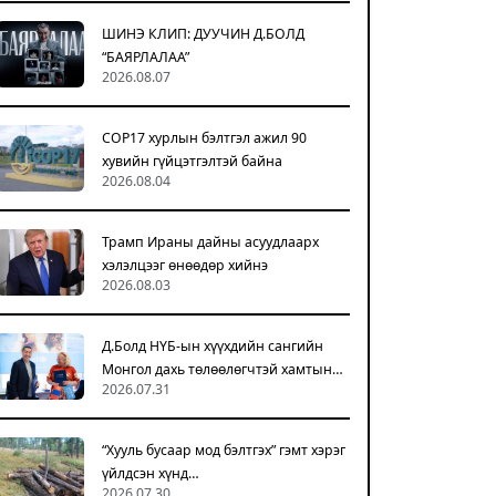
ШИНЭ КЛИП: ДУУЧИН Д.БОЛД
“БАЯРЛАЛАА”
2026.08.07
COP17 хурлын бэлтгэл ажил 90
хувийн гүйцэтгэлтэй байна
2026.08.04
Трамп Ираны дайны асуудлаарх
хэлэлцээг өнөөдөр хийнэ
2026.08.03
Д.Болд НҮБ-ын хүүхдийн сангийн
Монгол дахь төлөөлөгчтэй хамтын…
2026.07.31
“Хууль бусаар мод бэлтгэх” гэмт хэрэг
үйлдсэн хүнд…
2026.07.30