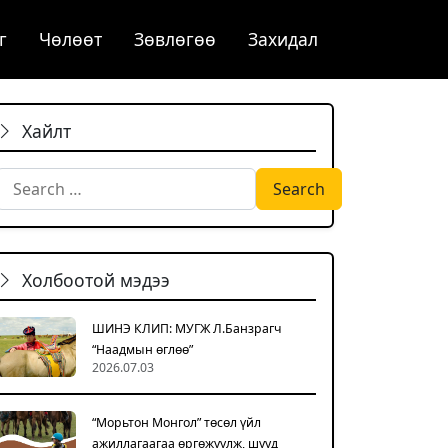
г
Чѳлѳѳт
Зөвлөгөө
Захидал
Хайлт
Search for:
Холбоотой мэдээ
ШИНЭ КЛИП: МУГЖ Л.Банзрагч
“Наадмын өглөө”
2026.07.03
“Морьтон Монгол” төсөл үйл
ажиллагаагаа өргөжүүлж, шууд