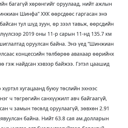
дийн багагүй хөрөнгийг оруулаад, нийт ажлын
Шинжиан Шинфа” ХХК өөрсдөөс гаргасан энэ
байсан тул шүд зуун, өр зээл тавьж, өөрсдийн
үүлсээр 2019 оны 11-р сарын 11-нд 135.7 км
ашиглалтад оруулсан байна. Энэ үед “Шинжиан
улсаас концессийн төлбөрөө авахаар өөрийнх
нө гэж найдсан хэвээр байжээ. Гэтэл цаашид
р хүртэл хугацаанд буюу төслийн эхнээс
 нэг ч төгрөгийн санхүүжилт авч байгаагүй,
сан ч замын төсөлд оруулаагүй, зөвхөн 2.91
явуулсан байна. Нийт 63.8 сая ам.долларын