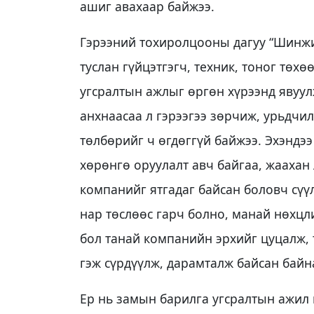
ашиг авахаар байжээ.
Гэрээний тохиролцооны дагуу “Шинжиа
туслан гүйцэтгэгч, техник, тоног тө
угсралтын ажлыг өргөн хүрээнд явуул
анхнаасаа л гэрээгээ зөрчиж, урьдчил
төлбөрийг ч өгдөггүй байжээ. Эхэндээ
хөрөнгө оруулалт авч байгаа, жаахан 
компанийг ятгадаг байсан боловч сүүлд
нар төслөөс гарч болно, манай нөхцл
бол танай компанийн эрхийг цуцалж, 
гэж сүрдүүлж, дарамталж байсан байн
Ер нь замын барилга угсралтын ажил н