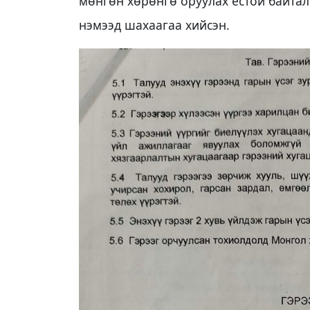
мөнгөн хөрөнгө оруулах ёстой байтал 
нэмээд шахаагаа хийсэн.