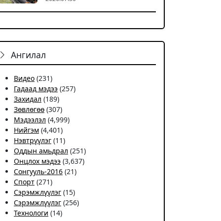
Ангилал
Видео
(231)
Гадаад мэдээ
(257)
Захидал
(189)
Зөвлөгөө
(307)
Мэдээлэл
(4,999)
Нийгэм
(4,401)
Нэвтрүүлэг
(11)
Оддын амьдрал
(251)
Онцлох мэдээ
(3,637)
Сонгууль-2016
(21)
Спорт
(271)
Сэрэмжлүүлэг
(15)
Сэрэмжлүүлэг
(256)
Технологи
(14)