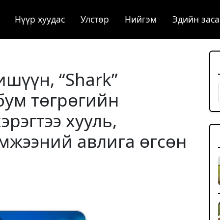
Нүүр хуудас
Улстөр
Нийгэм
Эдийн заса
шүүн, “Shark”
бум төгрөгийн
эрэгтээ хууль,
мжээний авлига өгсөн