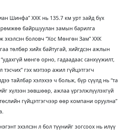
н Шинфа” ХХК нь 135.7 км урт зайд бүх
хөөрөмжөө байршуулан замын барилга
ж эхэлсэн боловч “Хос Мөнгөн Зам” ХХК
гаа төлбөр хийх байтугай, хийгдсэн ажлын
 “удахгүй мөнгө орно, гадаадаас санхүүжилт,
л тэсчих” гэх мэтээр ажил гүйцэтгэгч
ээ тайлбар хэлэхээ ч больж, бүр сүүлд нь “та
ийг хүлээн зөвшөөр, ажлаа үргэлжлүүлэхгүй
төслийн гүйцэтгэгчээр өөр компани оруулна”
а.
эгэнт эхэлсэн л бол түүнийг зогсоох нь илүү