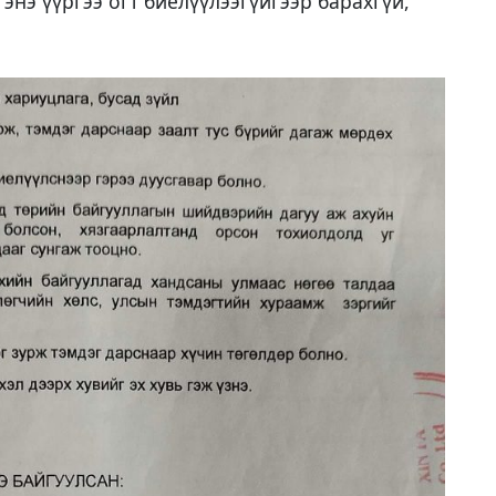
энэ үүргээ огт биелүүлээгүйгээр барахгүй,