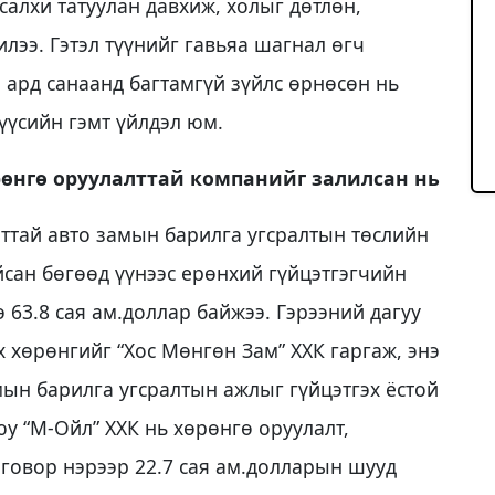
салхи татуулан давхиж, холыг дөтлөн,
лээ. Гэтэл түүнийг гавьяа шагнал өгч
 ард санаанд багтамгүй зүйлс өрнөсөн нь
мүүсийн гэмт үйлдэл юм.
рөнгө оруулалттай компанийг залилсан нь
лттай авто замын барилга угсралтын төслийн
йсан бөгөөд үүнээс ерөнхий гүйцэтгэгчийн
э 63.8 сая ам.доллар байжээ. Гэрээний дагуу
 хөрөнгийг “Хос Мөнгөн Зам” ХХК гаргаж, энэ
н барилга угсралтын ажлыг гүйцэтгэх ёстой
юу “М-Ойл” ХХК нь хөрөнгө оруулалт,
говор нэрээр 22.7 сая ам.долларын шууд