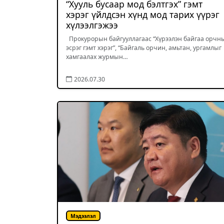
“Хууль бусаар мод бэлтгэх” гэмт
хэрэг үйлдсэн хүнд мод тарих үүрэг
хүлээлгэжээ
Прокурорын байгууллагаас “Хүрээлэн байгаа орчн
эсрэг гэмт хэрэг”, “Байгаль орчин, амьтан, ургамлыг
хамгаалах журмын…
2026.07.30
Мэдээлэл