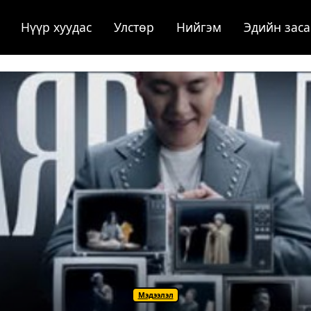
Нүүр хуудас
Улстөр
Нийгэм
Эдийн заса
Мэдээлэл