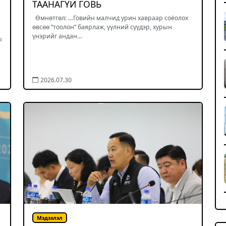
ТААНАГҮЙ ГОВЬ
Өмнөтгөл: …Говийн малчид урин хавраар соёолох
өвсөө ”тоолон” баярлаж, үүлний сүүдэр, хурын
үнэрийг андан…
ы
2026.07.30
Мэдээлэл