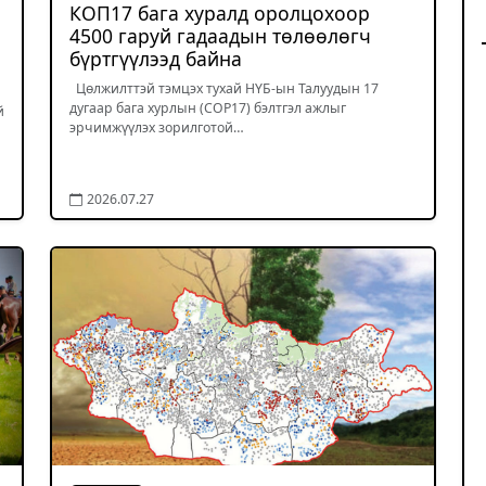
КОП17 бага хуралд оролцохоор
4500 гаруй гадаадын төлөөлөгч
бүртгүүлээд байна
Цөлжилттэй тэмцэх тухай НҮБ-ын Талуудын 17
дугаар бага хурлын (COP17) бэлтгэл ажлыг
й
эрчимжүүлэх зорилготой…
2026.07.27