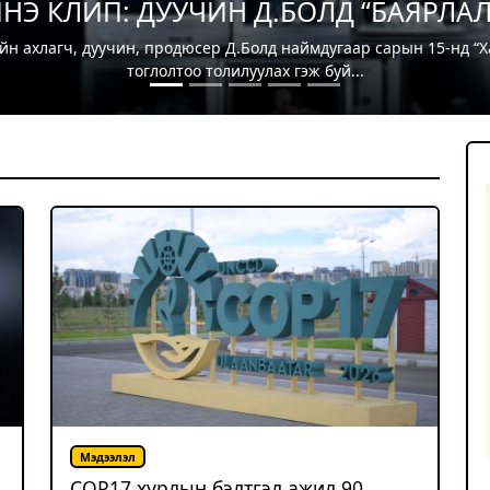
лын бэлтгэл ажил 90 хувийн гүйцэтгэ
цын Талуудын 17 дугаар Бага хурал (COP17)”-ыг наймдугаар са
зохион байгуулна. COP17...
Мэдээлэл
COP17 хурлын бэлтгэл ажил 90