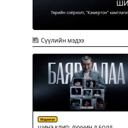
COP17 хур
“Цөлжилттэй тэмцэх тухай НҮБ-ын конвен
Сүүлийн мэдээ
Мэдээлэл
ШИНЭ КЛИП: ДУУЧИН Д.БОЛД