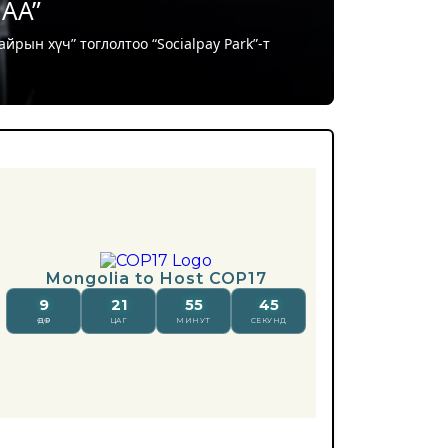
лтэй байна
рын 17-28-ны өдрүүдэд Улаанбаатар хотод