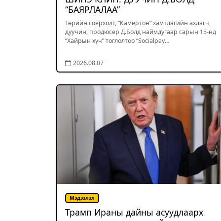
“БАЯРЛАЛАА”
Төрийн соёрхолт, “Камертон” хамтлагийн ахлагч,
дуучин, продюсер Д.Болд наймдугаар сарын 15-нд
“Хайрын хүч” тоглолтоо “Socialpay…
2026.08.07
Мэдээлэл
Трамп Ираны дайны асуудлаарх