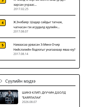
3
харсан учраас…
2017.02.25
Ж.Энхбаяр: Шадар сайдыг тагнаж,
4
чагнасан гэх асуудалд хуулийн…
2017.08.07
Намаасаа урвасан Э.Мөнх-Очир
5
Нийслэлийн бодлогыг унагаахаар яваа юу?
2017.08.14
Сүүлийн мэдээ
ШИНЭ КЛИП: ДУУЧИН Д.БОЛД
“БАЯРЛАЛАА”
2026.08.07