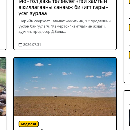
Монгол дахь төлөөлөгчтэй хамтын
ажиллагааны санамж бичигт гарын
үсэг зурлаа
Төрийн соёрхолт, Гавьяат жүжигчин, “В” продакшны
үүсгэн байгуулагч, “Камертон” хамтлагийн ахлагч,
дуучин, продюсер Д.Болд…
2026.07.31
Мэдээлэл