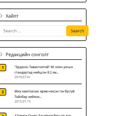
Хайлт
Search for:
Редакцийн сонголт
“Эрдэнэс-Тавантолгой” ХК олон улсын
1
стандартад нийцсэн 8.2 км…
2019.07.01
Mixx хамтлагаас өрөө нэхсэн гэх бүсгүй
2
Тайлбар хийжээ…
2015.01.15
Х.Чимэд-Очир: Би мөнгө биш үр дүн