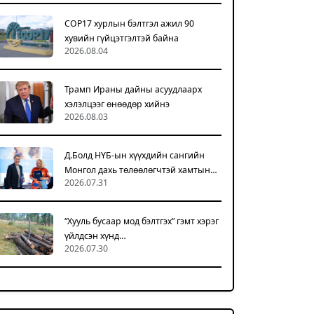
COP17 хурлын бэлтгэл ажил 90
хувийн гүйцэтгэлтэй байна
2026.08.04
Трамп Ираны дайны асуудлаарх
хэлэлцээг өнөөдөр хийнэ
2026.08.03
Д.Болд НҮБ-ын хүүхдийн сангийн
Монгол дахь төлөөлөгчтэй хамтын…
2026.07.31
“Хууль бусаар мод бэлтгэх” гэмт хэрэг
үйлдсэн хүнд…
2026.07.30