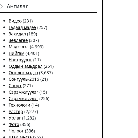
Ангилал
Видео
(231)
Гадаад мэдээ
(257)
Захидал
(189)
Зөвлөгөө
(307)
Мэдээлэл
(4,999)
Нийгэм
(4,401)
Нэвтрүүлэг
(11)
Оддын амьдрал
(251)
Онцлох мэдээ
(3,637)
Сонгууль-2016
(21)
Спорт
(271)
Сэрэмжлүүлэг
(15)
Сэрэмжлүүлэг
(256)
Технологи
(14)
Улстөр
(2,277)
Урлаг
(1,282)
Фото
(356)
Чѳлѳѳт
(336)
Шар мэдээ
(252)