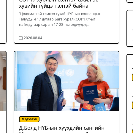
хувийн гүйцэтгэлтэй байна
“Цөлжилттэй тэмцэх тухай НҮБ-ын конвенцын
Талуудын 17 дугаар Бага хурал (COP17)”-ыг
наймдугаар сарын 17-28-ны өдрүүдэд…
2026.08.04
Мэдээлэл
Д.Болд НҮБ-ын хүүхдийн сангийн