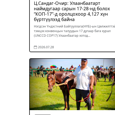
Ц.Сандаг-Очир: Улаанбаатарт
наймдугаар сарын 17-28-нд болох
“КОП-17”-д оролцохоор 4,127 хүн
бүртгүүлээд байна
Нэгдсэн Үндэстний Байгууллага(НҮБ)-ын Цөлжилттэ
тэмцэх конвенцын талуудын 17 дугаар бага хурал
(UNCCD COP17) Улаанбаатар хотод…
2026.07.28