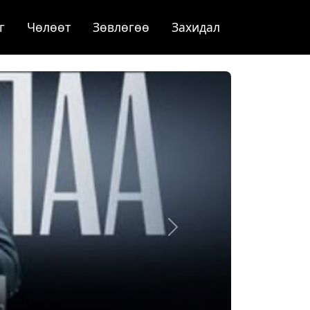
г
Чѳлѳѳт
Зөвлөгөө
Захидал