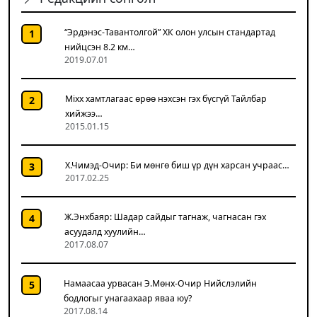
“Эрдэнэс-Тавантолгой” ХК олон улсын стандартад
1
нийцсэн 8.2 км…
2019.07.01
Mixx хамтлагаас өрөө нэхсэн гэх бүсгүй Тайлбар
2
хийжээ…
2015.01.15
Х.Чимэд-Очир: Би мөнгө биш үр дүн харсан учраас…
3
2017.02.25
Ж.Энхбаяр: Шадар сайдыг тагнаж, чагнасан гэх
4
асуудалд хуулийн…
2017.08.07
Намаасаа урвасан Э.Мөнх-Очир Нийслэлийн
5
бодлогыг унагаахаар яваа юу?
2017.08.14