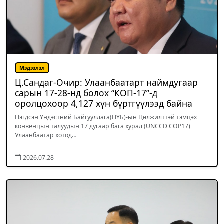
Мэдээлэл
Ц.Сандаг-Очир: Улаанбаатарт наймдугаар
сарын 17-28-нд болох “КОП-17”-д
оролцохоор 4,127 хүн бүртгүүлээд байна
Нэгдсэн Үндэстний Байгууллага(НҮБ)-ын Цөлжилттэй тэмцэх
конвенцын талуудын 17 дугаар бага хурал (UNCCD COP17)
Улаанбаатар хотод…
2026.07.28