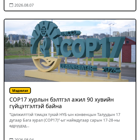
2026.08.07
Мэдээлэл
COP17 хурлын бэлтгэл ажил 90 хувийн
гүйцэтгэлтэй байна
“Цөлжилттэй тэмцэх тухай НҮБ-ын конвенцын Талуудын 17
дугаар Бага хурал (COP17)”-ыг наймдугаар сарын 17-28-ны
өдрүүдэд…
2026.08.04