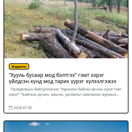
Мэдээлэл
“Хууль бусаар мод бэлтгэх” гэмт хэрэг
үйлдсэн хүнд мод тарих үүрэг хүлээлгэжээ
Прокурорын байгууллагаас “Хүрээлэн байгаа орчны эсрэг гэмт
хэрэг”, “Байгаль орчин, амьтан, ургамлыг хамгаалах журмын…
2026.07.30