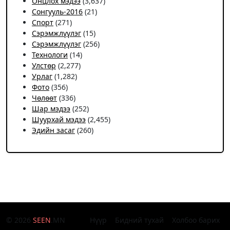
Онцлох мэдээ
(3,637)
Сонгууль-2016
(21)
Спорт
(271)
Сэрэмжлүүлэг
(15)
Сэрэмжлүүлэг
(256)
Технологи
(14)
Улстөр
(2,277)
Урлаг
(1,282)
Фото
(356)
Чѳлѳѳт
(336)
Шар мэдээ
(252)
Шуурхай мэдээ
(2,455)
Эдийн засаг
(260)
© 2026
SEEN
.MN
Нүүр
Бидний тухай
Холбоо барих