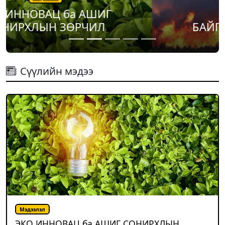
Мэдээлэл
БАЙГАЛЬ ЭХИЙН ХИЛЭН
Сүүлийн мэдээ
Мэдээлэл
ЭКО ИННОВАЦ ба АШИГ СОНИРХЛЫН