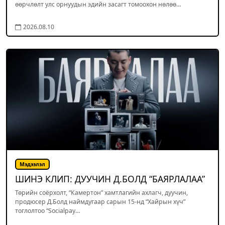
өөрчлөлт улс орнуудын эдийн засагт томоохон нөлөө…
2026.08.10
Мэдээлэл
ШИНЭ КЛИП: ДУУЧИН Д.БОЛД “БАЯРЛАЛАА”
Төрийн соёрхолт, “Камертон” хамтлагийн ахлагч, дуучин,
продюсер Д.Болд наймдугаар сарын 15-нд “Хайрын хүч”
тоглолтоо “Socialpay…