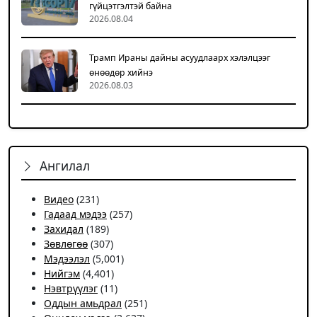
гүйцэтгэлтэй байна
2026.08.04
Трамп Ираны дайны асуудлаарх хэлэлцээг
өнөөдөр хийнэ
2026.08.03
Ангилал
Видео
(231)
Гадаад мэдээ
(257)
Захидал
(189)
Зөвлөгөө
(307)
Мэдээлэл
(5,001)
Нийгэм
(4,401)
Нэвтрүүлэг
(11)
Оддын амьдрал
(251)