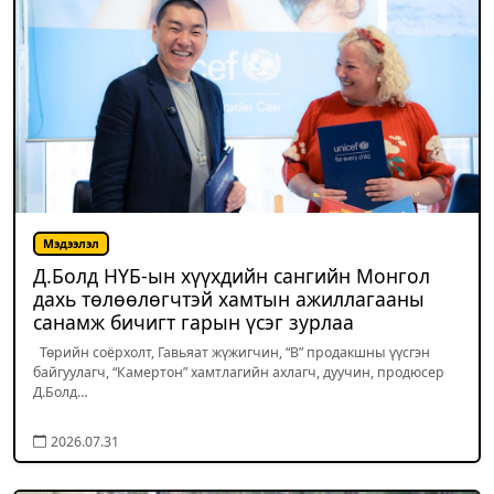
Мэдээлэл
Д.Болд НҮБ-ын хүүхдийн сангийн Монгол
дахь төлөөлөгчтэй хамтын ажиллагааны
санамж бичигт гарын үсэг зурлаа
Төрийн соёрхолт, Гавьяат жүжигчин, “В” продакшны үүсгэн
байгуулагч, “Камертон” хамтлагийн ахлагч, дуучин, продюсер
Д.Болд…
2026.07.31