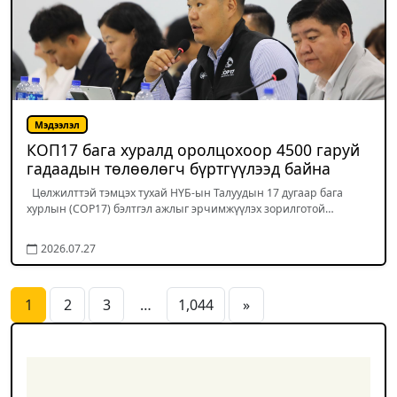
Мэдээлэл
КОП17 бага хуралд оролцохоор 4500 гаруй
гадаадын төлөөлөгч бүртгүүлээд байна
Цөлжилттэй тэмцэх тухай НҮБ-ын Талуудын 17 дугаар бага
хурлын (COP17) бэлтгэл ажлыг эрчимжүүлэх зорилготой…
2026.07.27
1
2
3
…
1,044
»