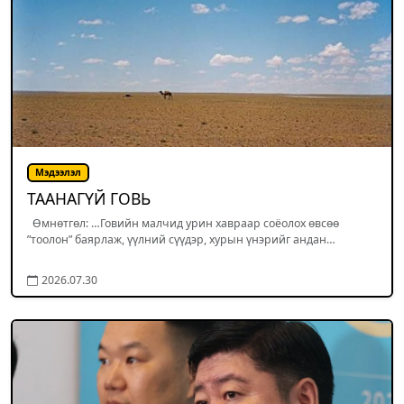
Мэдээлэл
ТААНАГҮЙ ГОВЬ
Өмнөтгөл: …Говийн малчид урин хавраар соёолох өвсөө
”тоолон” баярлаж, үүлний сүүдэр, хурын үнэрийг андан…
2026.07.30