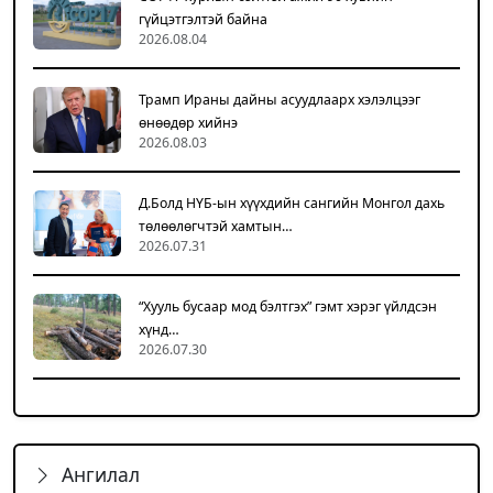
гүйцэтгэлтэй байна
2026.08.04
Трамп Ираны дайны асуудлаарх хэлэлцээг
өнөөдөр хийнэ
2026.08.03
Д.Болд НҮБ-ын хүүхдийн сангийн Монгол дахь
төлөөлөгчтэй хамтын…
2026.07.31
“Хууль бусаар мод бэлтгэх” гэмт хэрэг үйлдсэн
хүнд…
2026.07.30
Ангилал