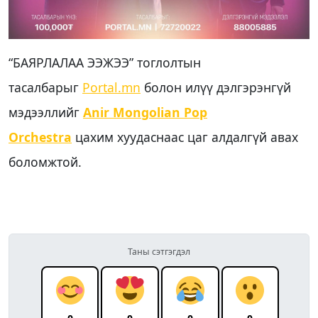
“БАЯРЛАЛАА ЭЭЖЭЭ” тоглолтын
тасалбарыг
Portal.mn
болон илүү дэлгэрэнгүй
мэдээллийг
Anir Mongolian Pop
Orchestra
цахим хуудаснаас цаг алдалгүй авах
боломжтой.
Таны сэтгэгдэл