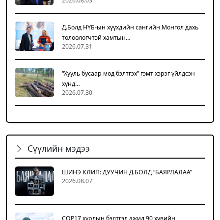
2026.08.03
Д.Болд НҮБ-ын хүүхдийн сангийн Монгол дахь
төлөөлөгчтэй хамтын…
2026.07.31
“Хууль бусаар мод бэлтгэх” гэмт хэрэг үйлдсэн
хүнд…
2026.07.30
Сүүлийн мэдээ
ШИНЭ КЛИП: ДУУЧИН Д.БОЛД “БАЯРЛАЛАА”
2026.08.07
COP17 хурлын бэлтгэл ажил 90 хувийн