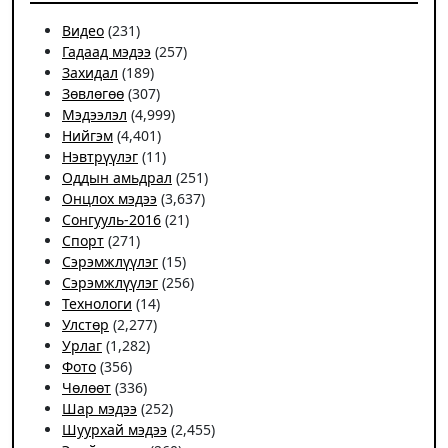
Видео
(231)
Гадаад мэдээ
(257)
Захидал
(189)
Зөвлөгөө
(307)
Мэдээлэл
(4,999)
Нийгэм
(4,401)
Нэвтрүүлэг
(11)
Оддын амьдрал
(251)
Онцлох мэдээ
(3,637)
Сонгууль-2016
(21)
Спорт
(271)
Сэрэмжлүүлэг
(15)
Сэрэмжлүүлэг
(256)
Технологи
(14)
Улстөр
(2,277)
Урлаг
(1,282)
Фото
(356)
Чѳлѳѳт
(336)
Шар мэдээ
(252)
Шуурхай мэдээ
(2,455)