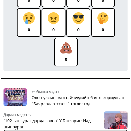
0
0
0
0
0
0
0
0
0
Өмнөх мэдээ
Олон улсын эмэгтэйчүүдийн баярт зориулсан
"Баярлалаа ээжээ" тоглолтод…
Дараах мэдээ
“102-ын зураг дардаг өвөө” Ү.Ганзориг: Над
шиг зураг…