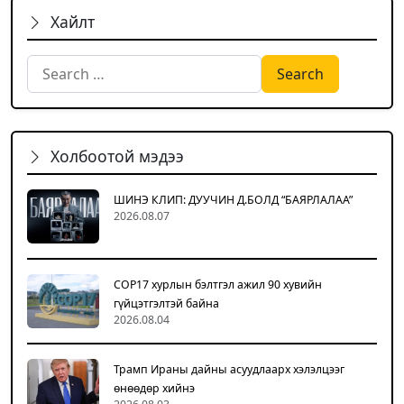
Хайлт
Search for:
Холбоотой мэдээ
ШИНЭ КЛИП: ДУУЧИН Д.БОЛД “БАЯРЛАЛАА”
2026.08.07
COP17 хурлын бэлтгэл ажил 90 хувийн
гүйцэтгэлтэй байна
2026.08.04
Трамп Ираны дайны асуудлаарх хэлэлцээг
өнөөдөр хийнэ