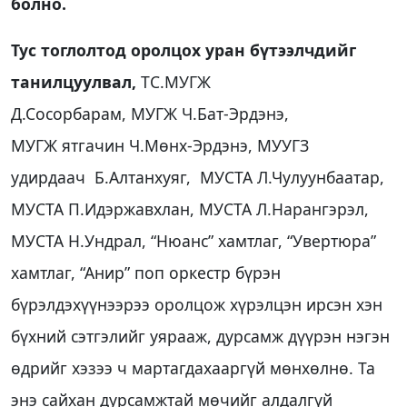
болно.
Тус тоглолтод оролцох уран бүтээлчдийг
танилцуулвал,
ТС.МУГЖ
Д.Сосорбарам, МУГЖ Ч.Бат-Эрдэнэ,
МУГЖ ятгачин Ч.Мөнх-Эрдэнэ, МУУГЗ
удирдаач Б.Алтанхуяг, МУСТА Л.Чулуунбаатар,
МУСТА П.Идэржавхлан, МУСТА Л.Нарангэрэл,
МУСТА Н.Ундрал, “Нюанс” хамтлаг, “Увертюра”
хамтлаг, “Анир” поп оркестр бүрэн
бүрэлдэхүүнээрээ оролцож хүрэлцэн ирсэн хэн
бүхний сэтгэлийг уярааж, дурсамж дүүрэн нэгэн
өдрийг хэзээ ч мартагдахааргүй мөнхөлнө. Та
энэ сайхан дурсамжтай мөчийг алдалгүй