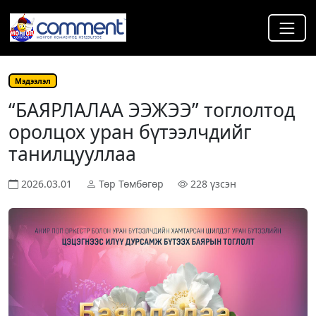
Мэдээлэл
“БАЯРЛАЛАА ЭЭЖЭЭ” тоглолтод
оролцох уран бүтээлчдийг
танилцууллаа
2026.03.01
Төр Төмбөгөр
228 үзсэн