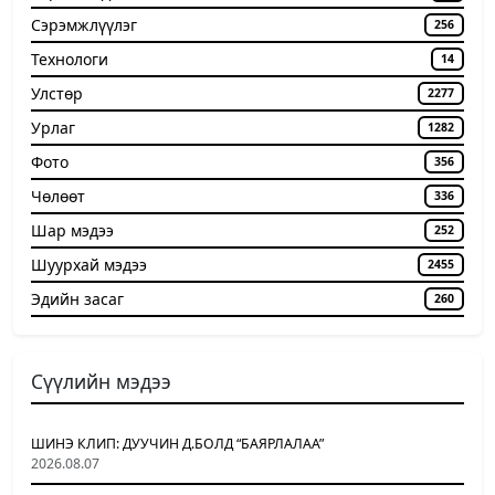
Сэрэмжлүүлэг
256
Технологи
14
Улстөр
2277
Урлаг
1282
Фото
356
Чѳлѳѳт
336
Шар мэдээ
252
Шуурхай мэдээ
2455
Эдийн засаг
260
Сүүлийн мэдээ
ШИНЭ КЛИП: ДУУЧИН Д.БОЛД “БАЯРЛАЛАА”
2026.08.07