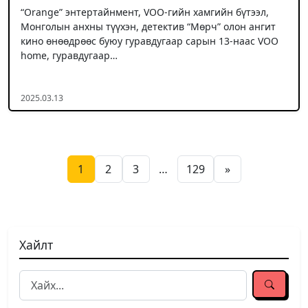
“Orange” энтертайнмент, VOO-гийн хамгийн бүтээл,
Монголын анхны түүхэн, детектив “Мөрч” олон ангит
кино өнөөдрөөс буюу гуравдугаар сарын 13-наас VOO
home, гуравдугаар…
2025.03.13
Posts pagination
1
2
3
…
129
»
Хайлт