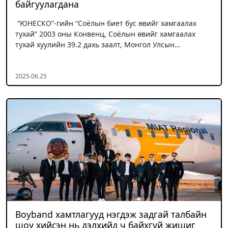
байгуулагдана
“ЮНЕСКО”-гийн “Соёлын биет бус өвийг хамгаалах
тухай” 2003 оны Конвенц, Соёлын өвийг хамгаалах
тухай хуулийн 39.2 дахь заалт, Монгол Улсын…
2025.06.25
Boyband хамтлагууд нэгдэж задгай талбайн
шоу хийсэн нь дэлхийд ч байхгүй жишиг