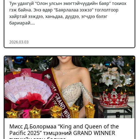
Тун удахгүй “Олон улсын эмэгтэйчүүдийн баяр” тохиох
гэж байна. Энэ өдөр “Баярлалаа ээжээ” тоглолтоор
хайртай ээждээ, ханьдаа, дүүдээ, эгчдээ бэлэг
бариарай….
2026.03.03
Мисс Д.Болормаа “King and Queen of the
Pacific 2025” тэмцээний GRAND WINNER