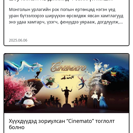
Монголын урлагийн рок попын ертөнцөд нэгэн үед
уран бүтээлээрээ ширүүхэн өрсөлдөж явсан хамтлагууд
энэ удаа хамтарч, үзэгч, фенүүдээ уярааж, догдлуулж,…
2025.06.06
Хүүхдүүдэд зориулсан “Cinemato” тоглолт
болно