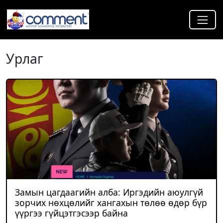
Урлаг
Замын цагдаагийн алба: Иргэдийн аюулгүй
зорчих нөхцөлийг хангахын төлөө өдөр бүр
үүргээ гүйцэтгэсээр байна