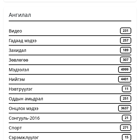
Ангилал
Видео
231
Гадаад мэдээ
257
Захидал
189
Зөвлөгөө
307
Мэдээлэл
4999
Нийгэм
4401
Нэвтрүүлэг
11
Оддын амьдрал
251
Онцлох мэдээ
3637
Сонгууль-2016
21
Спорт
271
Сэрэмжлүүлэг
15