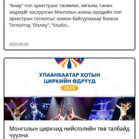
“Анир” поп оркестраас төсөөлөл, хөгжим, танин
мэдэхүйг хослуулсан Монголын анхны хүүхдийн поп
оркестрын тоглолтыг зохион байгуулахаар болжээ.
Тоглолтод “Disney”, “Studio…
2025.05.02
Монголын циркчид нийслэлийн төв талбайд
чуулна