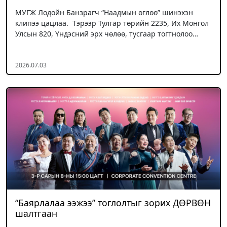
МУГЖ Лодойн Банзрагч “Наадмын өглөө” шинэхэн
клипээ цацлаа. Тэрээр Тулгар төрийн 2235, Их Монгол
Улсын 820, Үндэсний эрх чөлөө, тусгаар тогтнолоо…
2026.07.03
“Баярлалаа ээжээ” тоглолтыг зорих ДӨРВӨН
шалтгаан