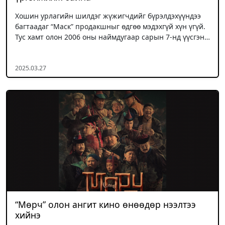
Хошин урлагийн шилдэг жүжигчдийг бүрэлдэхүүндээ
багтаадаг “Маск” продакшныг өдгөө мэдэхгүй хүн үгүй.
Тус хамт олон 2006 оны наймдугаар сарын 7-нд үүсгэн…
2025.03.27
“Мөрч” олон ангит кино өнөөдөр нээлтээ
хийнэ