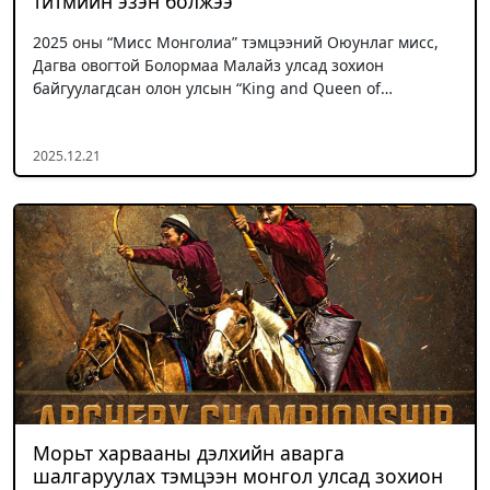
титмийн эзэн болжээ
2025 оны “Мисс Монголиа” тэмцээний Оюунлаг мисс,
Дагва овогтой Болормаа Малайз улсад зохион
байгуулагдсан олон улсын “King and Queen of…
2025.12.21
Морьт харвааны дэлхийн аварга
шалгаруулах тэмцээн монгол улсад зохион