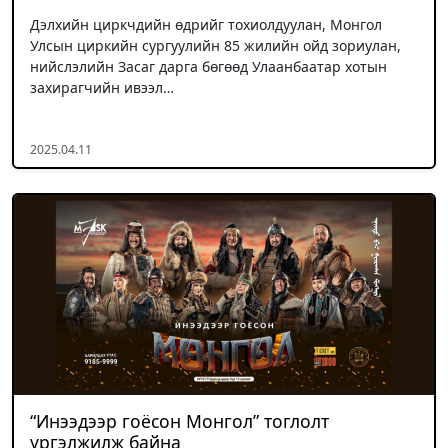
Дэлхийн циркчдийн өдрийг тохиолдуулан, Монгол
Улсын циркийн сургуулийн 85 жилийн ойд зориулан,
нийслэлийн Засаг дарга бөгөөд Улаанбаатар хотын
захирагчийн ивээл…
2025.04.11
“Инээдээр гоёсон Монгол” тоглолт
үргэлжилж байна