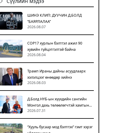
Сүүлийн мэдээ
ШИНЭ КЛИП: ДУУЧИН Д.БОЛД
“БАЯРЛАЛАА”
2026.08.07
COP17 хурлын бэлтгэл ажил 90
хувийн гүйцэтгэлтэй байна
2026.08.04
Трамп Ираны дайны асуудлаарх
хэлэлцээг өнөөдөр хийнэ
2026.08.03
Д.Болд НҮБ-ын хүүхдийн сангийн
Монгол дахь төлөөлөгчтэй хамтын…
2026.07.31
“Хууль бусаар мод бэлтгэх” гэмт хэрэг