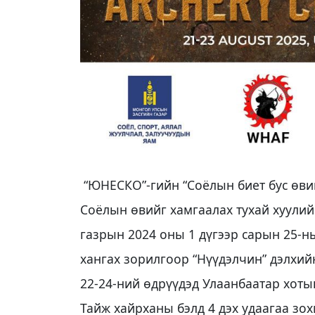
“ЮНЕСКО”-гийн “Соёлын биет бус өвий
Соёлын өвийг хамгаалах тухай хуулий
газрын 2024 оны 1 дүгээр сарын 25-н
хангах зорилгоор “Нүүдэлчин” дэлхий
22-24-ний өдрүүдэд Улаанбаатар хоты
Тайж хайрханы бэлд 4 дэх удаагаа зох