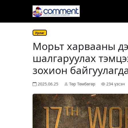
Урлаг
Морьт харвааны дэ
шалгаруулах тэмцэ
зохион байгуулагд
2025.06.25
Төр Төмбөгөр
234 үзсэн