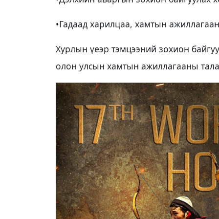
•Гадаад харилцаа, хамтын ажиллагаан
Хурлын үеэр тэмцээний зохион байгуу
олон улсын хамтын ажиллагааны талаа