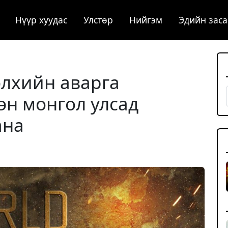
Нүүр хуудас
Улстөр
Нийгэм
Эдийн заса
лхийн аварга
эн монгол улсад
ана