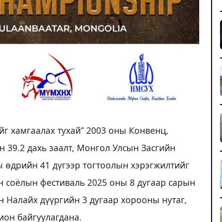
г хамгаалах тухай” 2003 оны Конвенц,
н 39.2 дахь заалт, Монгол Улсын Засгийн
ы өдрийн 41 дүгээр тогтоолын хэрэгжилтийг
н соёлын фестиваль 2025 оны 8 дугаар сарын
н Налайх дүүргийн 3 дугаар хорооны нутаг,
ион байгуулагдана.