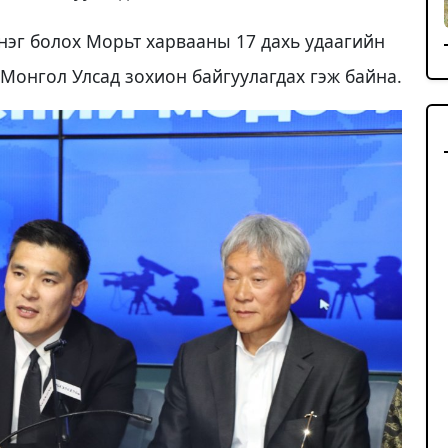
нэг болох Морьт харвааны 17 дахь удаагийн
Монгол Улсад зохион байгуулагдах гэж байна.