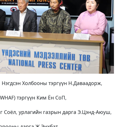
Нэгдсэн Холбооны тэргүүн Н.Даваадорж,
WHAF) тэргүүн Ким Ён СоП,
аг Соёл, урлагийн газрын дарга Э.Цэнд-Аюуш,
орооны дарга Ж.Энхбат,