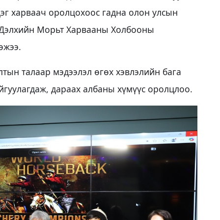
эг харваач оролцохоос гадна олон улсын
 Дэлхийн Морьт Харвааны Холбооны
өжээ.
лтын талаар мэдээлэл өгөх хэвлэлийн бага
айгуулагдаж, дараах албаны хүмүүс оролцлоо.