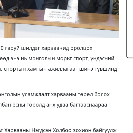
70 гаруй шилдэг харваачид оролцох
өөд энэ нь монголын морьт спорт, үндэсний
ёл, спортын хамтын ажиллагааг шинэ түвшинд
онголын уламжлалт харвааны төрөл болох
лбан ёсны төрөлд анх удаа багтааснаараа
т Харвааны Нэгдсэн Холбоо зохион байгуулж