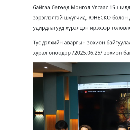
байгаа бөгөөд Монгол Улсаас 15 шилд
зэрэглэлтэй шүүгчид, ЮНЕСКО болон
удирдлагууд хүрэлцэн ирэхээр төлөвл
Тус дэлхийн аваргын зохион байгуула
хурал өнөөдөр /2025.06.25/ зохион б