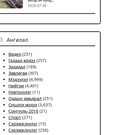
үйлдсэн хүнд…
2026.07.30
Ангилал
Видео
(231)
Гадаад мэдээ
(257)
Захидал
(189)
Зөвлөгөө
(307)
Мэдээлэл
(4,999)
Нийгэм
(4,401)
Нэвтрүүлэг
(11)
Оддын амьдрал
(251)
Онцлох мэдээ
(3,637)
Сонгууль-2016
(21)
Спорт
(271)
Сэрэмжлүүлэг
(15)
Сэрэмжлүүлэг
(256)