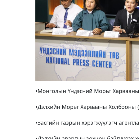
•Монголын Үндэсний Морьт Харвааны 
•Дэлхийн Морьт Харвааны Холбооны (
•Засгийн газрын хэрэгжүүлэгч агентл
•Дэлхийн аваргын зохион байгуулах х