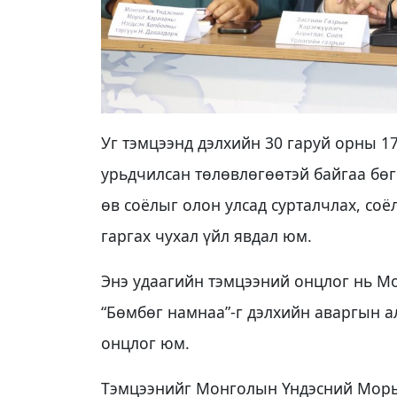
Уг тэмцээнд дэлхийн 30 гаруй орны 1
урьдчилсан төлөвлөгөөтэй байгаа бөг
өв соёлыг олон улсад сурталчлах, со
гаргах чухал үйл явдал юм.
Энэ удаагийн тэмцээний онцлог нь М
“Бөмбөг намнаа”-г дэлхийн аваргын а
онцлог юм.
Тэмцээнийг Монголын Үндэсний Морь