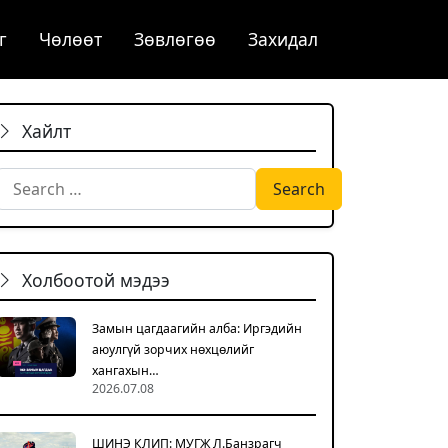
г
Чѳлѳѳт
Зөвлөгөө
Захидал
Хайлт
Search for:
Холбоотой мэдээ
Замын цагдаагийн алба: Иргэдийн
аюулгүй зорчих нөхцөлийг
хангахын…
2026.07.08
ШИНЭ КЛИП: МУГЖ Л.Банзрагч