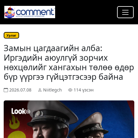
Урлаг
Замын цагдаагийн алба:
Иргэдийн аюулгүй зорчих
нөхцөлийг хангахын төлөө өдөр
бүр үүргээ гүйцэтгэсээр байна
2026.07.08
Niitlegch
114 үзсэн