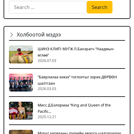
Search for:
Холбоотой мэдээ
ШИНЭ КЛИП: МУГЖ Л.Банзрагч “Наадмын
өглөө”
2026.07.03
“Баярлалаа ээжээ” тоглолтыг зорих ДӨРВӨН
шалтгаан
2026.03.03
Мисс Д.Болормаа “King and Queen of the
Pacific…
2025.12.21
Морьт харвааны дэлхийн аварга шалгаруулах