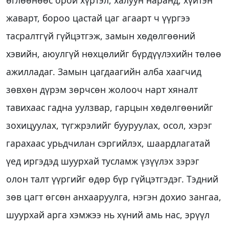
өглөөнөөс орой хүртэл, халуун наранд, хүйтэн
жаварт, бороо цастай цаг агаарт ч үүргээ
тасралтгүй гүйцэтгэж, замын хөдөлгөөний
хэвийн, аюулгүй нөхцөлийг бүрдүүлэхийн төлөө
ажилладаг. Замын цагдаагийн алба хаагчид
зөвхөн дүрэм зөрчсөн жолооч нарт хяналт
тавихаас гадна уулзвар, гарцын хөдөлгөөнийг
зохицуулах, түгжрэлийг бууруулах, осол, хэрэг
гарахаас урьдчилан сэргийлэх, шаардлагатай
үед иргэдэд шуурхай тусламж үзүүлэх зэрэг
олон талт үүргийг өдөр бүр гүйцэтгэдэг. Тэдний
зөв цагт өгсөн анхааруулга, нэгэн дохио зангаа,
шуурхай арга хэмжээ нь хүний амь нас, эрүүл