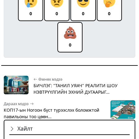
0
0
0
0
0
Өмнөх мэдээ
БИЧЛЭГ: "ТАНИЛ УЯАЧ" РЕАЛИТИ ШОУ
НЭВТРҮҮЛГИЙН ЭХНИЙ ДУГААРЫГ…
Дараах мэдээ
КОП17-ын Ногоон бүст түрээслэх боломжтой
павильоны тоо цөөн…
Хайлт