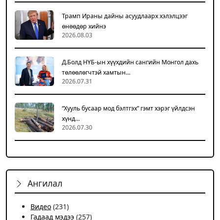
Трамп Ираны дайны асуудлаарх хэлэлцээг
өнөөдөр хийнэ
2026.08.03
Д.Болд НҮБ-ын хүүхдийн сангийн Монгол дахь
төлөөлөгчтэй хамтын…
2026.07.31
“Хууль бусаар мод бэлтгэх” гэмт хэрэг үйлдсэн
хүнд…
2026.07.30
Ангилал
Видео
(231)
Гадаад мэдээ
(257)