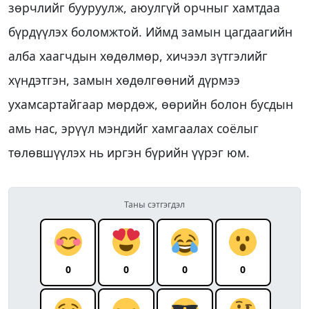
зөрчлийг бууруулж, аюулгүй орчныг хамтдаа
бүрдүүлэх боломжтой. Иймд замын цагдаагийн
алба хаагчдын хөдөлмөр, хичээл зүтгэлийг
хүндэтгэн, замын хөдөлгөөний дүрмээ
ухамсартайгаар мөрдөж, өөрийн болон бусдын
амь нас, эрүүл мэндийг хамгаалах соёлыг
төлөвшүүлэх нь иргэн бүрийн үүрэг юм.
Таны сэтгэгдэл
0
0
0
0