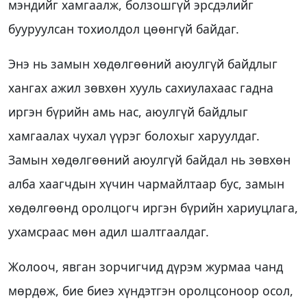
мэндийг хамгаалж, болзошгүй эрсдэлийг
бууруулсан тохиолдол цөөнгүй байдаг.
Энэ нь замын хөдөлгөөний аюулгүй байдлыг
хангах ажил зөвхөн хууль сахиулахаас гадна
иргэн бүрийн амь нас, аюулгүй байдлыг
хамгаалах чухал үүрэг болохыг харуулдаг.
Замын хөдөлгөөний аюулгүй байдал нь зөвхөн
алба хаагчдын хүчин чармайлтаар бус, замын
хөдөлгөөнд оролцогч иргэн бүрийн хариуцлага,
ухамсраас мөн адил шалтгаалдаг.
Жолооч, явган зорчигчид дүрэм журмаа чанд
мөрдөж, бие биеэ хүндэтгэн оролцсоноор осол,