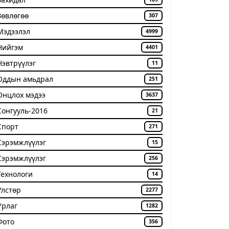
Зөвлөгөө
307
Мэдээлэл
4999
Нийгэм
4401
Нэвтрүүлэг
11
Оддын амьдрал
251
Онцлох мэдээ
3637
Сонгууль-2016
21
Спорт
271
Сэрэмжлүүлэг
15
Сэрэмжлүүлэг
256
Технологи
14
Улстөр
2277
Урлаг
1282
Фото
356