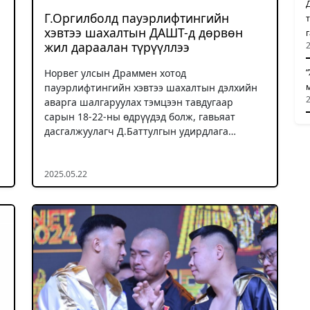
Г.Оргилболд пауэрлифтингийн
хэвтээ шахалтын ДАШТ-д дөрвөн
жил дараалан түрүүллээ
Норвег улсын Драммен хотод
пауэрлифтингийн хэвтээ шахалтын дэлхийн
аварга шалгаруулах тэмцээн тавдугаар
сарын 18-22-ны өдрүүдэд болж, гавьяат
дасгалжуулагч Д.Баттулгын удирдлага…
2025.05.22