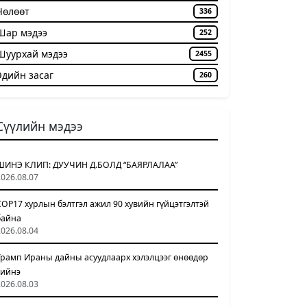
Чѳлѳѳт
336
Шар мэдээ
252
Шуурхай мэдээ
2455
Эдийн засаг
260
Сүүлийн мэдээ
ШИНЭ КЛИП: ДУУЧИН Д.БОЛД “БАЯРЛАЛАА”
2026.08.07
COP17 хурлын бэлтгэл ажил 90 хувийн гүйцэтгэлтэй
байна
2026.08.04
Трамп Ираны дайны асуудлаарх хэлэлцээг өнөөдөр
хийнэ
2026.08.03