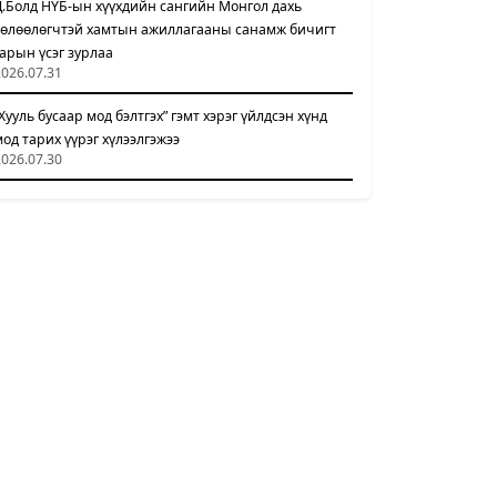
Д.Болд НҮБ-ын хүүхдийн сангийн Монгол дахь
төлөөлөгчтэй хамтын ажиллагааны санамж бичигт
гарын үсэг зурлаа
2026.07.31
“Хууль бусаар мод бэлтгэх” гэмт хэрэг үйлдсэн хүнд
мод тарих үүрэг хүлээлгэжээ
2026.07.30