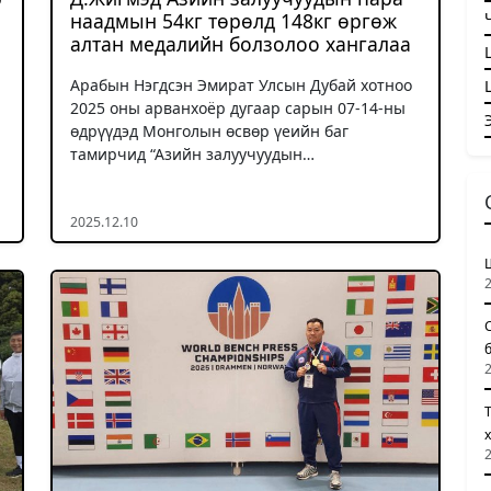
наадмын 54кг төрөлд 148кг өргөж
алтан медалийн болзолоо хангалаа
Арабын Нэгдсэн Эмират Улсын Дубай хотноо
2025 оны арванхоёр дугаар сарын 07-14-ны
өдрүүдэд Монголын өсвөр үеийн баг
тамирчид “Азийн залуучуудын…
2025.12.10