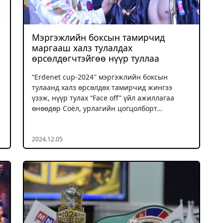
Мэргэжлийн боксын тамирчид
маргааш халз тулалдах
өрсөлдөгчтэйгөө нүүр туллаа
“Erdenet cup-2024″ мэргэжлийн боксын
тулаанд халз өрсөлдөх тамирчид жингээ
үзэж, нүүр тулах “Face off” үйл ажиллагаа
өнөөдөр Соёл, урлагийн цогцолборт…
2024.12.05