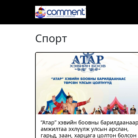
Спорт
“Атар” хэвийн боовны барилдаанаа
амжилтаа эхлүүлж улсын арслан,
гарьд, заан, харцага цолтон болсон