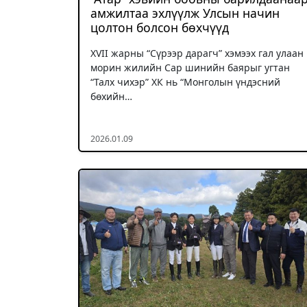
амжилтаа эхлүүлж Улсын начин
цолтон болсон бөхчүүд
XVII жарны “Сүрээр дарагч” хэмээх гал улаан
морин жилийн Сар шинийн баярыг угтан
“Талх чихэр” ХК нь “Монголын үндэсний
бөхийн…
2026.01.09