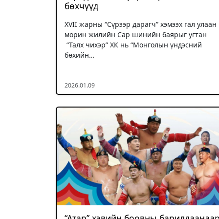
бөхчүүд
XVII жарны “Сүрээр дарагч” хэмээх гал улаан
морин жилийн Сар шинийн баярыг угтан
“Талх чихэр” ХК нь “Монголын үндэсний
бөхийн…
2026.01.09
“Атар” хэвийн боовны барилдаанаа