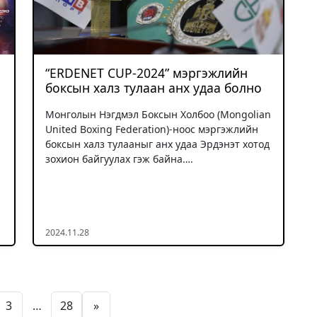
“ERDENET CUP-2024” мэргэжлийн
боксын халз тулаан анх удаа болно
Монголын Нэгдмэл Боксын Холбоо (Mongolian
United Boxing Federation)-ноос мэргэжлийн
боксын халз тулааныг анх удаа Эрдэнэт хотод
зохион байгуулах гэж байна….
2024.11.28
Posts pagination
3
…
28
»