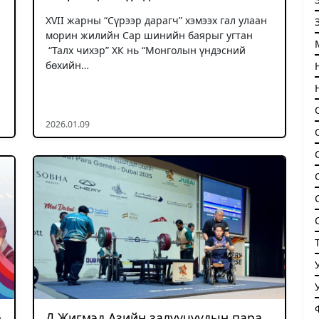
XVII жарны “Сүрээр дарагч” хэмээх гал улаан
морин жилийн Сар шинийн баярыг угтан
“Талх чихэр” ХК нь “Монголын үндэсний
бөхийн…
2026.01.09
р
Д.Жигмэд Азийн залуучуудын пара