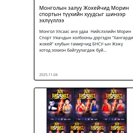
Монголын залуу Жокейчид Морин
спортын түүхийн хуудсыг шинээр
эхлүүллээ
Монгол Улсаас анх удаа Нийслэлийн Морин
Спорт Уяачдын холбооны дэргэдэх “Хангарди
жокей” клубын тамирчид БНСУ-ын Жэжү
хотод зохион байгуулагдаж буй…
2025.11.04