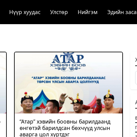
Нүүр хуудас
Улстөр
Нийгэм
Эдийн заса
р
“Атар” хэвийн боовны барилдаанд
өнгөтэй барилдсан бөхчүүд улсын
аварга цол хүртдэг