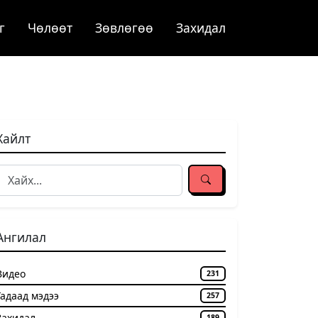
г
Чѳлѳѳт
Зөвлөгөө
Захидал
Хайлт
Ангилал
Видео
231
Гадаад мэдээ
257
Захидал
189