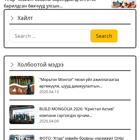
барилдсан бөхчүүд улсын…
Хайлт
Search for:
Холбоотой мэдээ
“Морьтон Монгол” төсөл үйл ажиллагаагаа
өргөжүүлж, шууд дамжуулалтын…
2026.04.13
BUILD MONGOLIA 2026: “Кристал Актив”
компани сэргээгдэх эрчим…
2026.04.09
ФОТО: “Атар” хэвийн боовны нэрэмжит ОНЫ