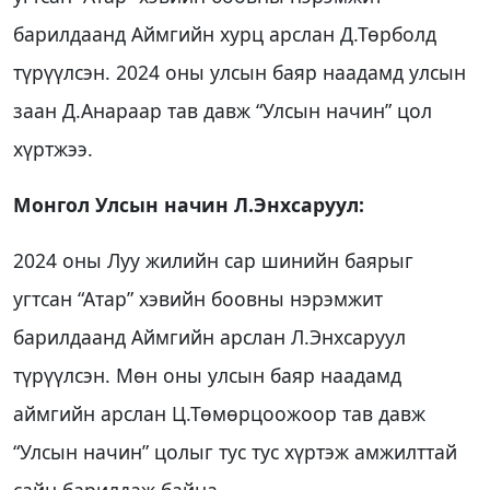
барилдаанд Аймгийн хурц арслан Д.Төрболд
түрүүлсэн. 2024 оны улсын баяр наадамд улсын
заан Д.Анараар тав давж “Улсын начин” цол
хүртжээ.
Монгол Улсын начин Л.Энхсаруул:
2024 оны Луу жилийн сар шинийн баярыг
угтсан “Атар” хэвийн боовны нэрэмжит
барилдаанд Аймгийн арслан Л.Энхсаруул
түрүүлсэн. Мөн оны улсын баяр наадамд
аймгийн арслан Ц.Төмөрцоожоор тав давж
“Улсын начин” цолыг тус тус хүртэж амжилттай