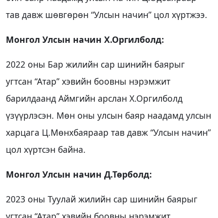
тав давж шөвгөрөн “Улсын начин” цол хүртжээ.
Монгол Улсын начин Х.Оргилболд:
2022 оны Бар жилийн сар шинийн баярыг
угтсан “Атар” хэвийн боовны нэрэмжит
барилдаанд Аймгийн арслан Х.Оргилболд
үзүүрлэсэн. Мөн оны улсын баяр наадамд улсын
харцага Ц.Мөнхбаяраар тав давж “Улсын начин”
цол хүртсэн байна.
Монгол Улсын начин Д.Төрболд:
2023 оны Туулай жилийн сар шинийн баярыг
угтсан “Атар” хэвийн боовны нэрэмжит