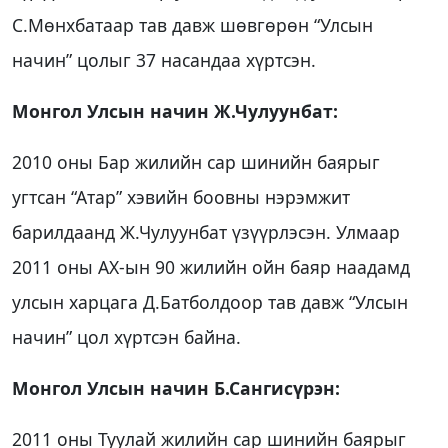
С.Мөнхбатаар тав давж шөвгөрөн “Улсын
начин” цолыг 37 насандаа хүртсэн.
Монгол Улсын начин Ж.Чулуунбат:
2010 оны Бар жилийн сар шинийн баярыг
угтсан “Атар” хэвийн боовны нэрэмжит
барилдаанд Ж.Чулуунбат үзүүрлэсэн. Улмаар
2011 оны АХ-ын 90 жилийн ойн баяр наадамд
улсын харцага Д.Батболдоор тав давж “Улсын
начин” цол хүртсэн байна.
Монгол Улсын начин Б.Сангисүрэн:
2011 оны Туулай жилийн сар шинийн баярыг