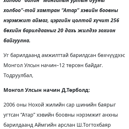
холбоо” болон “Монголын уртын дууны
холбоо”-той хамтран “Атар” хэвийн боовны
нэрэмжит аймаг, цэргийн цолтой хүчит 256
бөхийн барилдааныг 20 дахь жилдээ зохион
байгуулна.
Уг барилдаанд амжилттай барилдсан бөхчүүдээс
Монгол Улсын начин–12 төрсөн байдаг.
Тодруулбал,
Монгол Улсын начин Д.Төрболд:
2006 оны Нохой жилийн сар шинийн баярыг
угтсан “Атар” хэвийн боовны нэрэмжит анхны
барилдаанд Аймгийн арслан Ш.Тогтохбаяр