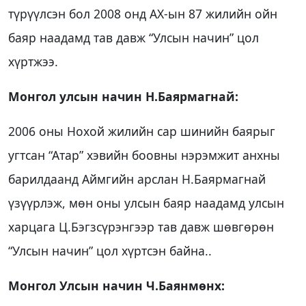
түрүүлсэн бол 2008 онд АХ-ын 87 жилийн ойн
баяр наадамд тав давж “Улсын начин” цол
хүртжээ.
Монгол улсын начин Н.Баярмагнай:
2006 оны Нохой жилийн сар шинийн баярыг
угтсан “Атар” хэвийн боовны нэрэмжит анхны
барилдаанд Аймгийн арслан Н.Баярмагнай
үзүүрлэж, мөн оны улсын баяр наадамд улсын
харцага Ц.Бэгзсүрэнгээр тав давж шөвгөрөн
“Улсын начин” цол хүртсэн байна..
Монгол Улсын начин Ч.Баянмөнх: