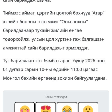
сайн барилдаж байна.
Тиймээс аймаг, цэргийн цолтой бөхчүүд “Атар”
хэвийн боовны нэрэмжит “Оны анхны”
барилдаанаар тухайн жилийн өнгөө
тодорхойлж, улсын цол хүртэнэ гэж бэлгэшээн
амжилттай сайн барилдахыг эрмэлздэг.
Тус барилдаан энэ бямба гарагт буюу 2026 оны
01 дүгээр сарын 10-ны өдрийн 11:00 цагаас
Монгол бөхийн өргөөнд зохион байгуулагдана.
Таны сэтгэгдэл