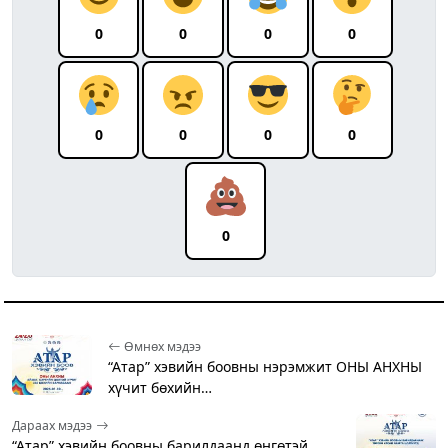
0
0
0
0
0
0
0
0
0
Өмнөх мэдээ
“Атар” хэвийн боовны нэрэмжит ОНЫ АНХНЫ
хүчит бөхийн…
Дараах мэдээ
“Атар” хэвийн боовны барилдаанд өнгөтэй