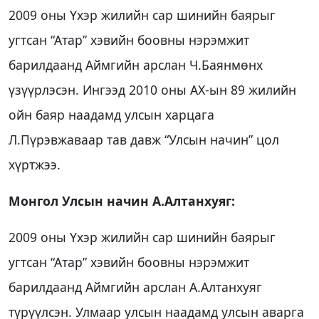
2009 оны Үхэр жилийн сар шинийн баярыг
угтсан “Атар” хэвийн боовны нэрэмжит
барилдаанд Аймгийн арслан Ч.Баянмөнх
үзүүрлэсэн. Ингээд 2010 оны АХ-ын 89 жилийн
ойн баяр наадамд улсын харцага
Л.Пүрэвжаваар тав давж “Улсын начин” цол
хүртжээ.
Монгол Улсын начин А.Алтанхуяг:
2009 оны Үхэр жилийн сар шинийн баярыг
угтсан “Атар” хэвийн боовны нэрэмжит
барилдаанд Аймгийн арслан А.Алтанхуяг
түрүүлсэн. Улмаар улсын наадамд улсын аварга