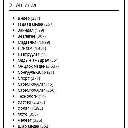
Ангилал
Видео
(231)
Гадаад мэдээ
(257)
Захидал
(189)
Зөвлөгөө
(307)
Мэдээлэл
(4,999)
Нийгэм
(4,401)
Нэвтрүүлэг
(11)
Оддын амьдрал
(251)
Онцлох мэдээ
(3,637)
Сонгууль-2016
(21)
Спорт
(271)
Сэрэмжлүүлэг
(15)
Сэрэмжлүүлэг
(256)
Технологи
(14)
Улстөр
(2,277)
Урлаг
(1,282)
Фото
(356)
Чѳлѳѳт
(336)
Шар мэдээ
(252)