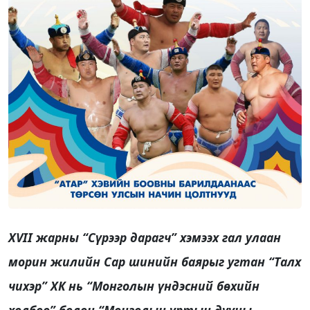
XVII жарны “Сүрээр дарагч” хэмээх гал улаан
морин жилийн Сар шинийн баярыг угтан “Талх
чихэр” ХК нь “Монголын үндэсний бөхийн