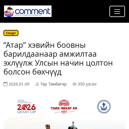
Спорт
“Атар” хэвийн боовны
барилдаанаар амжилтаа
эхлүүлж Улсын начин цолтон
болсон бөхчүүд
2026.01.09
Төр Төмбөгөр
350 үзсэн