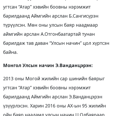
угтсан “Атар” хэвийн боовны нэрэмжит
барилдаанд Аймгийн арслан Б.Сангисүрэн
түрүүлсэн. Мөн оны улсын баяр наадмаар
аймгийн арслан А.Отгонбаатартай тунан
барилдаж тав даван “Улсын начин” цол хүртсэн
байна.
Монгол Улсын начин Э.Ванданцэрэн:
2013 оны Могой жилийн сар шинийн баярыг
угтсан “Атар” хэвийн боовны нэрэмжит
барилдаанд Аймгийн арслан Э.Ванданцэрэн
үзүүрлэсэн. Харин 2016 оны АХ-ын 95 жилийн
ойн баяр наадамд улсын начин Ц.Одбаяраар