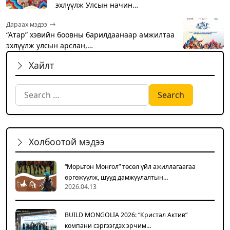
эхлүүлж Улсын начин…
Дараах мэдээ
“Атар” хэвийн боовны барилдаанаар амжилтаа
эхлүүлж улсын арслан,…
Хайлт
Search for:
Холбоотой мэдээ
“Морьтон Монгол” төсөл үйл ажиллагаагаа
өргөжүүлж, шууд дамжуулалтын…
2026.04.13
BUILD MONGOLIA 2026: “Кристал Актив”
компани сэргээгдэх эрчим…