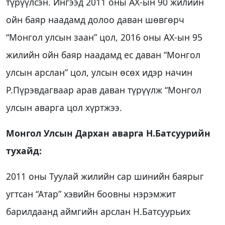
түрүүлсэн. Ингээд 2011 оны АХ-ын 90 жилийн
ойн баяр наадамд долоо даван шөвгөрч
“Монгол улсын заан” цол, 2016 оны АХ-ын 95
жилийн ойн баяр наадамд ес даван “Монгол
улсын арслан” цол, улсын өсөх идэр начин
Р.Пүрэвдагваар арав даван түрүүлж “Монгол
улсын аварга цол хүртжээ.
Монгол Улсын Дархан аварга Н.Батсуурийн
тухайд:
2011 оны Туулай жилийн сар шинийн баярыг
угтсан “Атар” хэвийн боовны нэрэмжит
барилдаанд аймгийн арслан Н.Батсуурьих