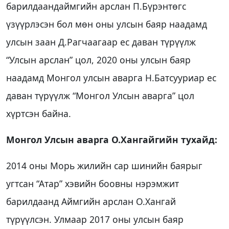
барилдаандаймгийн арслан П.Бүрэнтөгс
үзүүрлэсэн бол мөн оны улсын баяр наадамд
улсын заан Д.Рагчаагаар ес даван түрүүлж
“Улсын арслан” цол, 2020 оны улсын баяр
наадамд Монгол улсын аварга Н.Батсууриар ес
даван түрүүлж “Монгол Улсын аварга” цол
хүртсэн байна.
Монгол Улсын аварга О.Хангайгийн тухайд:
2014 оны Морь жилийн сар шинийн баярыг
угтсан “Атар” хэвийн боовны нэрэмжит
барилдаанд Аймгийн арслан О.Хангай
түрүүлсэн. Улмаар 2017 оны улсын баяр