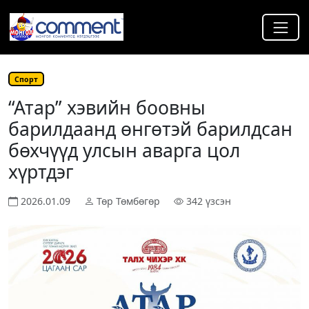
Спорт
“Атар” хэвийн боовны
барилдаанд өнгөтэй барилдсан
бөхчүүд улсын аварга цол
хүртдэг
2026.01.09
Төр Төмбөгөр
342 үзсэн