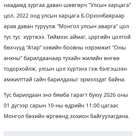
наадамд зургаа даван шөвгөрч “Улсын харцага”
цол, 2022 онд улсын харцага Б.Орхонбаяраар
арав даван түрүүлж “Монгол улсын аварга” цол
тус тус хүртжээ. Тиймээс аймаг, цэргийн цолтой
бөхчүүд “Атар” хэвийн боовны нэрэмжит “Оны
анхны” барилдаанаар тухайн жилийн өнгөө
тодорхойлж, улсын цол хүртэнэ гэж бэлгэшээн
амжилттай сайн барилдахыг эрмэлздэг байна.
Тус барилдаан энэ бямба гарагт буюу 2026 оны
01 дүгээр сарын 10-ны өдрийн 11:00 цагаас
Монгол бөхийн өргөөнд зохион байгуулагдана.