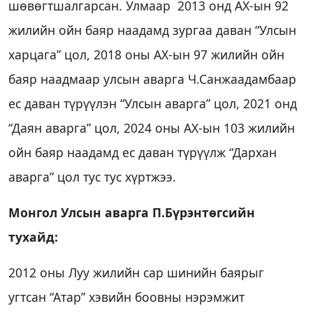
шөвөгтшалгарсан. Улмаар 2013 онд АХ-ын 92
жилийн ойн баяр наадамд зургаа даван “Улсын
харцага” цол, 2018 оны АХ-ын 97 жилийн ойн
баяр наадмаар улсын аварга Ч.Санжаадамбаар
ес даван түрүүлэн “Улсын аварга” цол, 2021 онд
“Даян аварга” цол, 2024 оны АХ-ын 103 жилийн
ойн баяр наадамд ес даван түрүүлж “Дархан
аварга” цол тус тус хүртжээ.
Монгол Улсын аварга П.Бүрэнтөгсийн
тухайд:
2012 оны Луу жилийн сар шинийн баярыг
угтсан “Атар” хэвийн боовны нэрэмжит