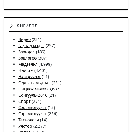
Ангилал
Видео
(231)
Гадаад мэдээ
(257)
Захидал
(189)
Зөвлөгөө
(307)
Мэдээлэл
(4,998)
Нийгэм
(4,401)
Нэвтрүүлэг
(11)
Оддын амьдрал
(251)
Онцлох мэдээ
(3,637)
Сонгууль-2016
(21)
Спорт
(271)
Сэрэмжлүүлэг
(15)
Сэрэмжлүүлэг
(256)
Технологи
(14)
Улстөр
(2,277)