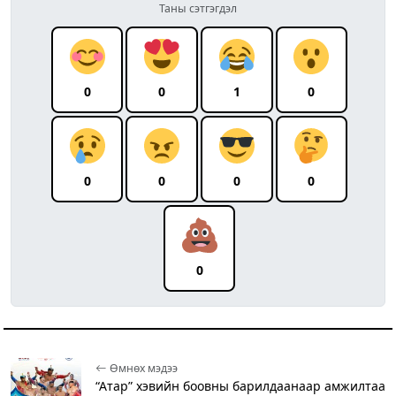
Таны сэтгэгдэл
0
0
1
0
0
0
0
0
0
Өмнөх мэдээ
“Атар” хэвийн боовны барилдаанаар амжилтаа