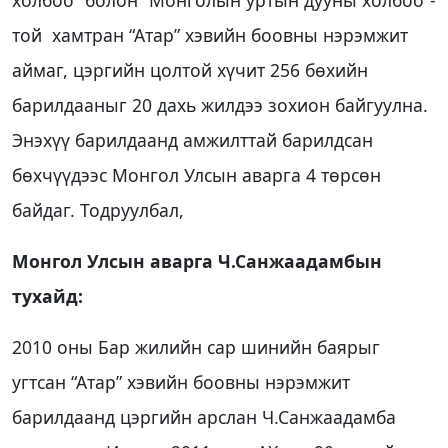
холбоо” болон “Монголын уртын дууны холбоо”-
той хамтран “Атар” хэвийн боовны нэрэмжит
аймаг, цэргийн цолтой хүчит 256 бөхийн
барилдааныг 20 дахь жилдээ зохион байгуулна.
Энэхүү барилдаанд амжилттай барилдсан
бөхчүүдээс Монгол Улсын аварга 4 төрсөн
байдаг. Тодруулбал,
Монгол Улсын аварга Ч.Санжаадамбын
тухайд:
2010 оны Бар жилийн сар шинийн баярыг
угтсан “Атар” хэвийн боовны нэрэмжит
барилдаанд цэргийн арслан Ч.Санжаадамба