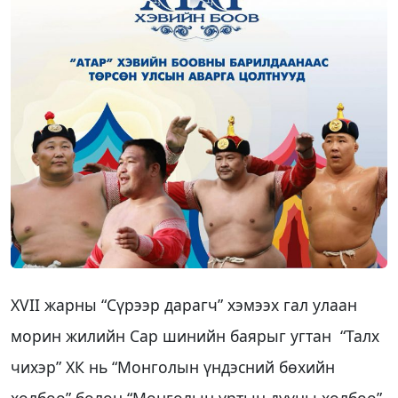
XVII жарны “Сүрээр дарагч” хэмээх гал улаан
морин жилийн Сар шинийн баярыг угтан “Талх
чихэр” ХК нь “Монголын үндэсний бөхийн