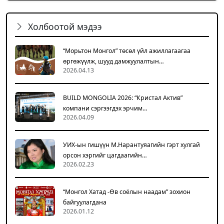
Холбоотой мэдээ
“Морьтон Монгол” төсөл үйл ажиллагаагаа
өргөжүүлж, шууд дамжуулалтын…
2026.04.13
BUILD MONGOLIA 2026: “Кристал Актив”
компани сэргээгдэх эрчим…
2026.04.09
УИХ-ын гишүүн М.Нарантуяагийн гэрт хулгай
орсон хэргийг цагдаагийн…
2026.02.23
“Монгол Хатад -Өв соёлын наадам” зохион
байгуулагдана
2026.01.12