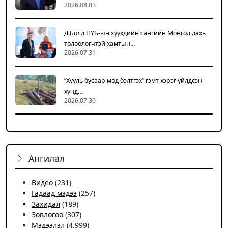
2026.08.03
Д.Болд НҮБ-ын хүүхдийн сангийн Монгол дахь
төлөөлөгчтэй хамтын…
2026.07.31
“Хууль бусаар мод бэлтгэх” гэмт хэрэг үйлдсэн
хүнд…
2026.07.30
Ангилал
Видео
(231)
Гадаад мэдээ
(257)
Захидал
(189)
Зөвлөгөө
(307)
Мэдээлэл
(4,999)