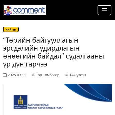
Нийгэм
“Төрийн байгууллагын
эрсдэлийн удирдлагын
өнөөгийн байдал“ судалгааны
үр дүн гарчээ
2025.03.11
Төр Төмбөгөр
144 үзсэн