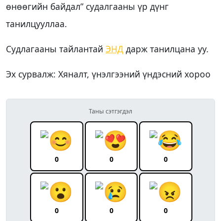
өнөөгийн байдал” судалгааны үр дүнг
танилцууллаа.
Судлагааны тайлантай
Э
НД
дарж танилцана уу.
Эх сурвалж: Хяналт, үнэлгээний үндэсний хороо
Таны сэтгэгдэл
0
0
0
0
0
0