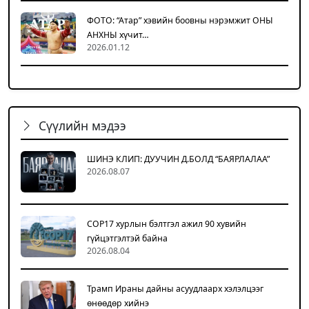
ФОТО: “Атар” хэвийн боовны нэрэмжит ОНЫ
АНХНЫ хүчит…
2026.01.12
Сүүлийн мэдээ
ШИНЭ КЛИП: ДУУЧИН Д.БОЛД “БАЯРЛАЛАА”
2026.08.07
COP17 хурлын бэлтгэл ажил 90 хувийн
гүйцэтгэлтэй байна
2026.08.04
Трамп Ираны дайны асуудлаарх хэлэлцээг
өнөөдөр хийнэ