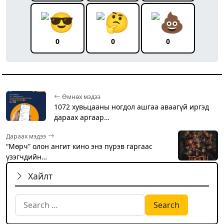
0
0
0
Өмнөх мэдээ
1072 хувьцааны ногдол ашгаа аваагүй иргэд
дараах аргаар…
Дараах мэдээ
“Мөрч” олон ангит кино энэ пүрэв гаргаас
үзэгчдийн…
Хайлт
Search for: