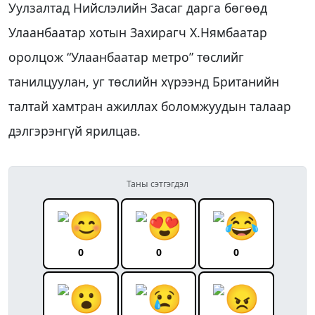
Уулзалтад Нийслэлийн Засаг дарга бөгөөд
Улаанбаатар хотын Захирагч Х.Нямбаатар
оролцож “Улаанбаатар метро” төслийг
танилцуулан, уг төслийн хүрээнд Британийн
талтай хамтран ажиллах боломжуудын талаар
дэлгэрэнгүй ярилцав.
Таны сэтгэгдэл
0
0
0