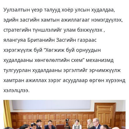
Уулзалтын үеэр талууд хоёр улсын худалдаа,
эдийн засгийн хамтын ажиллагааг нэмэгдүүлэх,
стратегийн түншлэлийг улам бэхжүүлэх ,
ялангуяа Британийн Засгийн газраас
хэрэгжүүлж буй “Хөгжиж буй орнуудын
худалдааны хөнгөлөлтийн схем” механизмд
тулгуурлан худалдааны эргэлтийг эрчимжүүлж
хамтран ажиллах зэрэг асуудлаар өргөн хүрээнд
хэлэлцлээ.