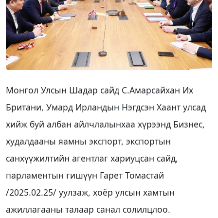
Монгол Улсын Шадар сайд С.Амарсайхан Их
Британи, Умард Ирландын Нэгдсэн Хаант улсад
хийж буй албан айлчлалынхаа хүрээнд Бизнес,
худалдааны яамны экспорт, экспортын
санхүүжилтийн агентлаг хариуцсан сайд,
парламентын гишүүн Гарет Томастай
/2025.02.25/ уулзаж, хоёр улсын хамтын
ажиллагааны талаар санал солилцлоо.