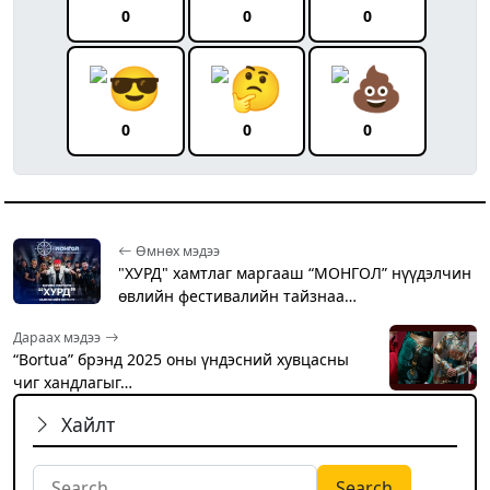
0
0
0
0
0
0
Өмнөх мэдээ
"ХУРД" хамтлаг маргааш “МОНГОЛ” нүүдэлчин
өвлийн фестивалийн тайзнаа…
Дараах мэдээ
“Bortua” брэнд 2025 оны үндэсний хувцасны
чиг хандлагыг…
Хайлт
Search for: