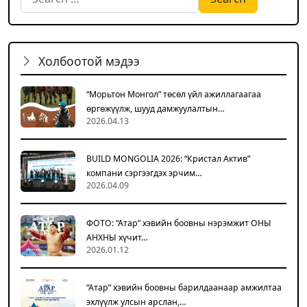
Холбоотой мэдээ
“Морьтон Монгол” төсөл үйл ажиллагаагаа
өргөжүүлж, шууд дамжуулалтын…
2026.04.13
BUILD MONGOLIA 2026: “Кристал Актив”
компани сэргээгдэх эрчим…
2026.04.09
ФОТО: “Атар” хэвийн боовны нэрэмжит ОНЫ
АНХНЫ хүчит…
2026.01.12
“Атар” хэвийн боовны барилдаанаар амжилтаа
эхлүүлж улсын арслан,…