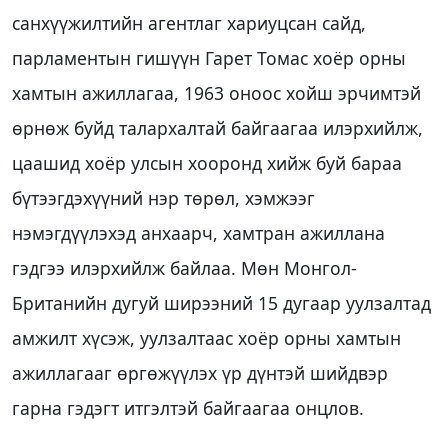
санхүүжилтийн агентлаг хариуцсан сайд,
парламентын гишүүн Гарет Томас хоёр орны
хамтын ажиллагаа, 1963 оноос хойш эрчимтэй
өрнөж буйд талархалтай байгаагаа илэрхийлж,
цаашид хоёр улсын хооронд хийж буй бараа
бүтээгдэхүүний нэр төрөл, хэмжээг
нэмэгдүүлэхэд анхаарч, хамтран ажиллана
гэдгээ илэрхийлж байлаа. Мөн Монгол-
Британийн дугуй ширээний 15 дугаар уулзалтад
амжилт хүсэж, уулзалтаас хоёр орны хамтын
ажиллагааг өргөжүүлэх үр дүнтэй шийдвэр
гарна гэдэгт итгэлтэй байгаагаа онцлов.