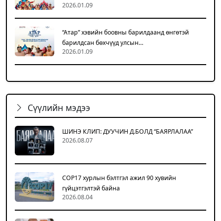
2026.01.09
“Атар” хэвийн боовны барилдаанд өнгөтэй
барилдсан бөхчүүд улсын…
2026.01.09
Сүүлийн мэдээ
ШИНЭ КЛИП: ДУУЧИН Д.БОЛД “БАЯРЛАЛАА”
2026.08.07
COP17 хурлын бэлтгэл ажил 90 хувийн
гүйцэтгэлтэй байна
2026.08.04