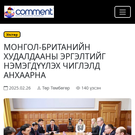
Улстөр
МОНГОЛ-БРИТАНИЙН
ХУДАЛДААНЫ ЭРГЭЛТИЙГ
НЭМЭГДҮҮЛЭХ ЧИГЛЭЛД
АНХААРНА
2025.02.26
Төр Төмбөгөр
140 үзсэн