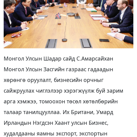
Монгол Улсын Шадар сайд С.Амарсайхан
Монгол Улсын Засгийн газраас гадаадын
хөрөнгө оруулалт, бизнесийн орчныг
сайжруулах чиглэлээр хэрэгжүүлж буй зарим
арга хэмжээ, томоохон төсөл хөтөлбөрийн
талаар танилцууллаа. Их Британи, Умард
Ирландын Нэгдсэн Хаант улсын Бизнес,
худалдааны яамны экспорт, экспортын