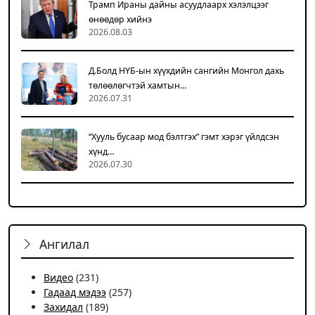
Трамп Ираны дайны асуудлаарх хэлэлцээг
өнөөдөр хийнэ
2026.08.03
Д.Болд НҮБ-ын хүүхдийн сангийн Монгол дахь
төлөөлөгчтэй хамтын…
2026.07.31
“Хууль бусаар мод бэлтгэх” гэмт хэрэг үйлдсэн
хүнд…
2026.07.30
Ангилал
Видео
(231)
Гадаад мэдээ
(257)
Захидал
(189)