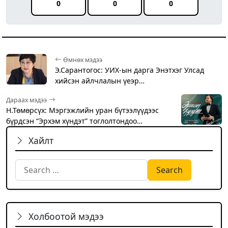
0
0
0
Өмнөх мэдээ
Э.Сарантогос: УИХ-ын дарга Энэтхэг Улсад
хийсэн айлчлалын үеэр…
Дараах мэдээ
Н.Төмөрсүх: Мэргэжлийн уран бүтээлүүдээс
бүрдсэн “Эрхэм хүндэт” тоглолтондоо…
Хайлт
Search for:
Холбоотой мэдээ