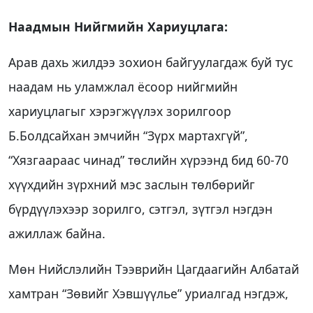
Наадмын Нийгмийн Хариуцлага:
Арав дахь жилдээ зохион байгуулагдаж буй тус
наадам нь уламжлал ёсоор нийгмийн
хариуцлагыг хэрэгжүүлэх зорилгоор
Б.Болдсайхан эмчийн “Зүрх мартахгүй”,
“Хязгаараас чинад” төслийн хүрээнд бид 60-70
хүүхдийн зүрхний мэс заслын төлбөрийг
бүрдүүлэхээр зорилго, сэтгэл, зүтгэл нэгдэн
ажиллаж байна.
Мөн Нийслэлийн Тээврийн Цагдаагийн Албатай
хамтран “Зөвийг Хэвшүүлье” уриалгад нэгдэж,