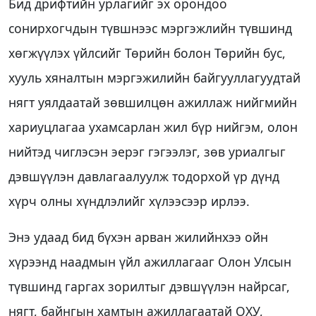
Бид дрифтийн урлагийг эх орондоо
сонирхогчдын түвшнээс мэргэжлийн түвшинд
хөгжүүлэх үйлсийг Төрийн болон Төрийн бус,
хууль хяналтын мэргэжилийн байгууллагуудтай
нягт уялдаатай зөвшилцөн ажиллаж нийгмийн
хариуцлагаа ухамсарлан жил бүр нийгэм, олон
нийтэд чиглэсэн эерэг гэгээлэг, зөв уриалгыг
дэвшүүлэн давлагаалуулж тодорхой үр дүнд
хүрч олны хүндлэлийг хүлээсээр ирлээ.
Энэ удаад бид бүхэн арван жилийнхээ ойн
хүрээнд наадмын үйл ажиллагааг Олон Улсын
түвшинд гаргах зорилтыг дэвшүүлэн найрсаг,
нягт, байнгын хамтын ажиллагаатай ОХУ,