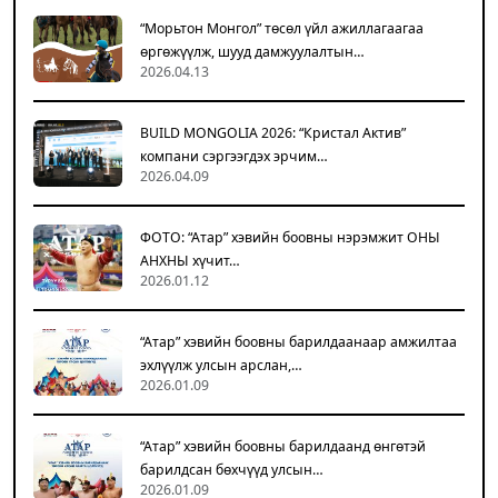
“Морьтон Монгол” төсөл үйл ажиллагаагаа
өргөжүүлж, шууд дамжуулалтын…
2026.04.13
BUILD MONGOLIA 2026: “Кристал Актив”
компани сэргээгдэх эрчим…
2026.04.09
ФОТО: “Атар” хэвийн боовны нэрэмжит ОНЫ
АНХНЫ хүчит…
2026.01.12
“Атар” хэвийн боовны барилдаанаар амжилтаа
эхлүүлж улсын арслан,…
2026.01.09
“Атар” хэвийн боовны барилдаанд өнгөтэй
барилдсан бөхчүүд улсын…
2026.01.09