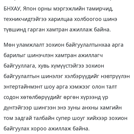
БНХАУ, Япон орны мэргэжлийн тамирчид,
техникчидтэйгээ харилцаа холбоогоо шинэ
түвшинд гарган хамтран ажиллаж байна.
Мөн уламжлалт зохион байгуулалтынхаа арга
барилыг шинэчлэн хамтран ажиллагч
байгууллага, хувь хүмүүстэйгээ зохион
байгуулалтын шинэлэг хэлбэрүүдийг нэвтрүүлэн
энтертайнмэнт шоу арга хэмжээг олон талт
содон хөтөлбөрүүдийг өргөн хүрээнд үр
дүнтэйгээр шингээн энэ зуны анхны хамгийн
том задгай талбайн супер шоуг хийхээр зохион
байгуулах хороо ажиллаж байна.