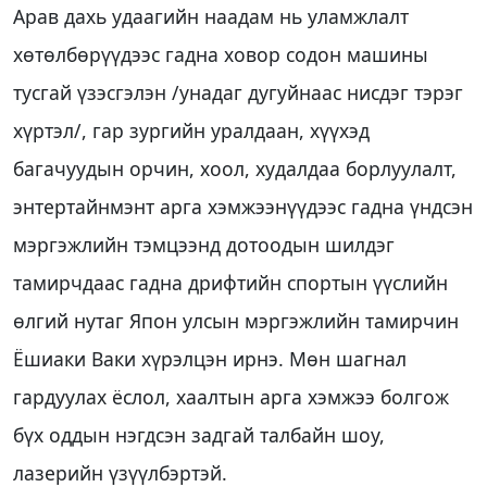
Арав дахь удаагийн наадам нь уламжлалт
хөтөлбөрүүдээс гадна ховор содон машины
тусгай үзэсгэлэн /унадаг дугуйнаас нисдэг тэрэг
хүртэл/, гар зургийн уралдаан, хүүхэд
багачуудын орчин, хоол, худалдаа борлуулалт,
энтертайнмэнт арга хэмжээнүүдээс гадна үндсэн
мэргэжлийн тэмцээнд дотоодын шилдэг
тамирчдаас гадна дрифтийн спортын үүслийн
өлгий нутаг Япон улсын мэргэжлийн тамирчин
Ёшиаки Ваки хүрэлцэн ирнэ. Мөн шагнал
гардуулах ёслол, хаалтын арга хэмжээ болгож
бүх оддын нэгдсэн задгай талбайн шоу,
лазерийн үзүүлбэртэй.