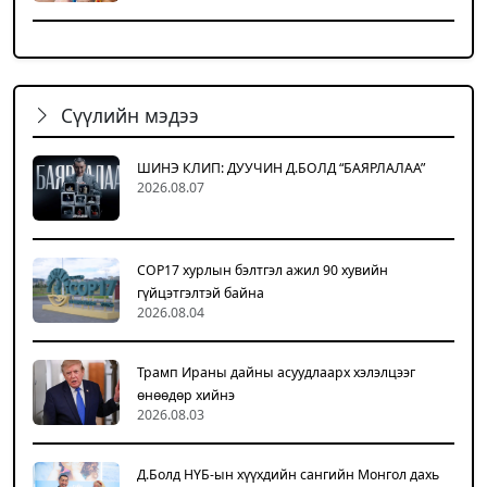
Сүүлийн мэдээ
ШИНЭ КЛИП: ДУУЧИН Д.БОЛД “БАЯРЛАЛАА”
2026.08.07
COP17 хурлын бэлтгэл ажил 90 хувийн
гүйцэтгэлтэй байна
2026.08.04
Трамп Ираны дайны асуудлаарх хэлэлцээг
өнөөдөр хийнэ
2026.08.03
Д.Болд НҮБ-ын хүүхдийн сангийн Монгол дахь