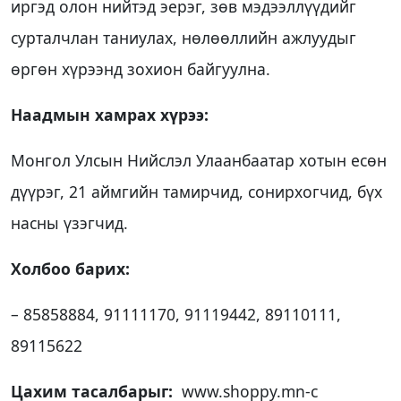
иргэд олон нийтэд эерэг, зөв мэдээллүүдийг
сурталчлан таниулах, нөлөөллийн ажлуудыг
өргөн хүрээнд зохион байгуулна.
Наадмын хамрах хүрээ:
Монгол Улсын Нийслэл Улаанбаатар хотын есөн
дүүрэг, 21 аймгийн тамирчид, сонирхогчид, бүх
насны үзэгчид.
Холбоо барих:
– 85858884, 91111170, 91119442, 89110111,
89115622
Цахим тасалбарыг:
www.shoppy.mn-с