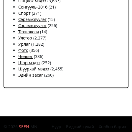
Онцлох мэдээ
(3,637)
Сонгууль-2016
(21)
Спорт
(271)
Сэрэмжлүүлэг
(15)
Сэрэмжлүүлэг
(256)
Технологи
(14)
Улстөр
(2,277)
Урлаг
(1,282)
Фото
(356)
Чѳлѳѳт
(336)
Шар мэдээ
(252)
Шуурхай мэдээ
(2,455)
Эдийн засаг
(260)
© 2026
SEEN
.MN
Нүүр
Бидний тухай
Холбоо барих