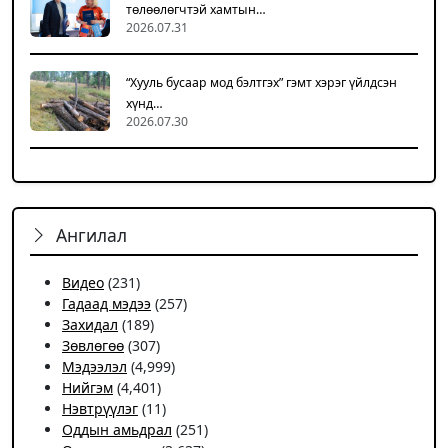
төлөөлөгчтэй хамтын…
2026.07.31
“Хууль бусаар мод бэлтгэх” гэмт хэрэг үйлдсэн
хүнд…
2026.07.30
Ангилал
Видео
(231)
Гадаад мэдээ
(257)
Захидал
(189)
Зөвлөгөө
(307)
Мэдээлэл
(4,999)
Нийгэм
(4,401)
Нэвтрүүлэг
(11)
Оддын амьдрал
(251)