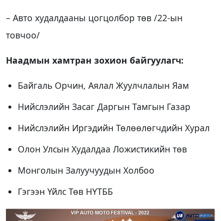
– Авто худалдааны цогцолбор төв /22-ын
товчоо/
Наадмын хамтран зохион байгуулагч:
Байгаль Орчин, Аялал Жуулчлалын Яам
Нийслэлийн Засаг Даргын Тамгын Газар
Нийслэлийн Иргэдийн Төлөөлөгчдийн Хурал
Олон Улсын Худалдаа Ложистикийн төв
Монголын Залуучуудын Холбоо
Гэгээн Үйлс Төв НҮТББ