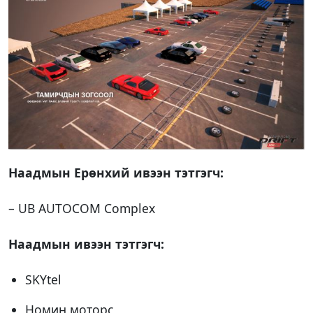
Наадмын Ерөнхий ивээн тэтгэгч:
– UB AUTOCOM Complex
Наадмын ивээн тэтгэгч:
SKYtel
Номин моторс