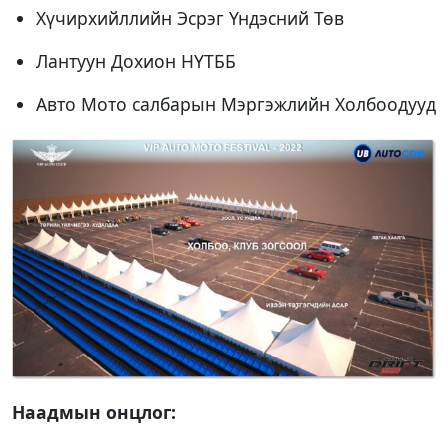
Хүчирхийллийн Эсрэг Үндэсний Төв
Лантуун Дохион НҮТББ
Авто Мото салбарын Мэргэжлийн Холбоодууд
Наадмын онцлог: