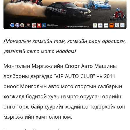
/
Монголын хамгийн том, хамгийн олон оролцогч,
үзэгчтэй авто мото наадам
/
Монголын Мэргэжлийн Спорт Авто Машины
Холбооны дэргэдэх “VIP AUTO CLUB” нь 2011
оноос Монголын авто мото спортын салбарын
хөгжилд бодитой хувь нэмрээ оруулан өөрийн
өнгө төрх, байр суурийг хэдийнээ тодорхойлсон
мэргэжлийн хамт олон юм.