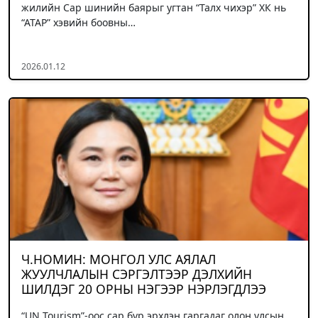
жилийн Сар шинийн баярыг угтан “Талх чихэр” ХК нь
“АТАР” хэвийн боовны…
2026.01.12
Ч.НОМИН: МОНГОЛ УЛС АЯЛАЛ
ЖУУЛЧЛАЛЫН СЭРГЭЛТЭЭР ДЭЛХИЙН
ШИЛДЭГ 20 ОРНЫ НЭГЭЭР НЭРЛЭГДЛЭЭ
“UN Tourism”-оос сар бүр эрхлэн гаргадаг олон улсын