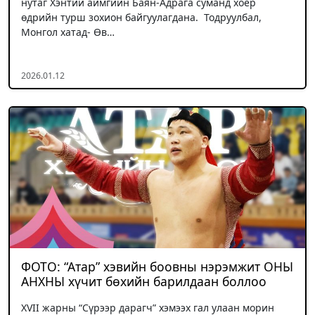
нутаг Хэнтий аймгийн Баян-Адрага суманд хоёр
өдрийн турш зохион байгуулагдана. Тодруулбал,
Монгол хатад- Өв…
2026.01.12
ФОТО: “Атар” хэвийн боовны нэрэмжит ОНЫ
АНХНЫ хүчит бөхийн барилдаан боллоо
XVII жарны “Сүрээр дарагч” хэмээх гал улаан морин