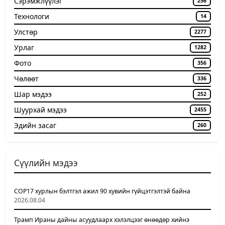
Сэрэмжлүүлэг
256
Технологи
14
Улстөр
2277
Урлаг
1282
Фото
356
Чѳлѳѳт
336
Шар мэдээ
252
Шуурхай мэдээ
2455
Эдийн засаг
260
Сүүлийн мэдээ
COP17 хурлын бэлтгэл ажил 90 хувийн гүйцэтгэлтэй байна
2026.08.04
Трамп Ираны дайны асуудлаарх хэлэлцээг өнөөдөр хийнэ