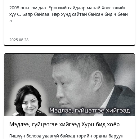
2008 оны юм даа. Ерөнхий сайдаар манай Хөвсгөлийн
хүү С. Баяр байлаа. Нэр хүнд сайтай байсан бид ч бөөн
л…
2025.08.28
Мэдлээ, гүйцэтгэе хийгээд Хурц бид хоёр
Гишүүн болоод удаагүй байхад төрийн ордны баруун