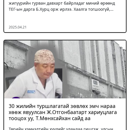
жигүүрийн гурван давхарт байрладаг миний өрөөнд
ТЕГ-ын дарга Б.Хурц орж ирлээ. Хаалга тогшоогүй,…
2025.04.21
30 жилийн туршлагатай зөвлөх эмч нараа
хөөж явуулсан Ж.Отгонбаатарт хариуцлага
тооцох уу, Т.Мөнхсайхан сайд аа
Төрийн хэмнэлтийн хуулийг уландаа гишгэж, улсын