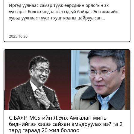
Иргэд уулнаас самар түүж өөрсдийн орлогын эх
үүсвэрээ болгох явдал нэлээдгүй байдаг. Энэ жилийн
хувьд уулнаас түүсэн хуш модны цайруулсан…
2025.10.30
С.БАЯР, MCS-ийн Л.Энх-Амгалан минь
биднийгээ хэзээ сайхан амьдруулах вэ? та 2
төрд гараад 20 жил боллоо