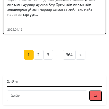
эмнэлэгт дураар дургиж бүр Христийн эмнэлгийн
зөвшөөрөлгүй эмч нараар хагалгаа хийлгэж, найз
нарыгаа тэргүүн…
2025.04.16
Posts pagination
1
2
3
…
364
»
Хайлт