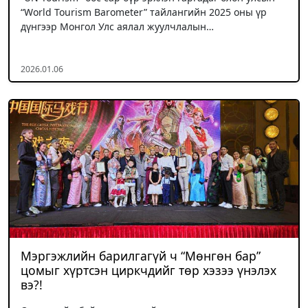
“World Tourism Barometer” тайлангийн 2025 оны үр
дүнгээр Монгол Улс аялал жуулчлалын…
2026.01.06
Мэргэжлийн барилгагүй ч “Мөнгөн бар”
цомыг хүртсэн циркчдийг төр хэзээ үнэлэх
вэ?!