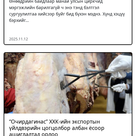
Өнөөдрийн байдлаар манай улсын циркчид
мэргэжлийн барилгагүй ч энэ тэнд бэлтгэл
сургуулилтаа хийсээр буйг бид бүхэн мэднэ. Хүнд хэцүү
бэрхийг…
2025.11.12
“Очирдагинас” ХХК-ийн экспортын
үйлдвэрийн цогцолбор албан ёсоор
ашиглалтад орлоо