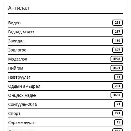
Ангилал
Видео
231
Гадаад мэдээ
257
Захидал
189
Зөвлөгөө
307
Мэдээлэл
4998
Нийгэм
4401
Нэвтрүүлэг
11
Оддын амьдрал
251
Онцлох мэдээ
3637
Сонгууль-2016
21
Спорт
271
Сэрэмжлүүлэг
15