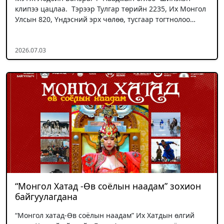
клипээ цацлаа. Тэрээр Тулгар төрийн 2235, Их Монгол
Улсын 820, Үндэсний эрх чөлөө, тусгаар тогтнолоо…
2026.07.03
“Монгол Хатад -Өв соёлын наадам” зохион
байгуулагдана
“Монгол хатад-Өв соёлын наадам” Их Хатдын өлгий