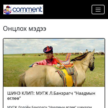
Онцлох мэдээ
ШИНЭ КЛИП: МУГЖ Л.Банзрагч “Наадмын
өглөө”
МУГЖ Лодойн Банзрагч “Наадмын өглөө” шинэхэн