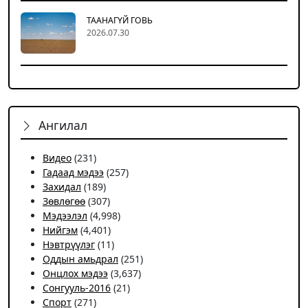
ТААНАГҮЙ ГОВЬ
2026.07.30
Ангилал
Видео
(231)
Гадаад мэдээ
(257)
Захидал
(189)
Зөвлөгөө
(307)
Мэдээлэл
(4,998)
Нийгэм
(4,401)
Нэвтрүүлэг
(11)
Оддын амьдрал
(251)
Онцлох мэдээ
(3,637)
Сонгууль-2016
(21)
Спорт
(271)