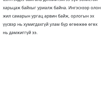
харьцаж байхыг уриалж байна. Ингэснээр олон
жил самарын ургац арвин байж, орлогын эх
үүсвэр нь хумигдахгүй улам бүр өгөөжөө өгөх
нь дамжиггүй ээ.