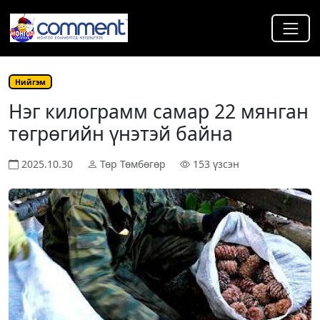
Нийгэм
Нэг килограмм самар 22 мянган
төгрөгийн үнэтэй байна
2025.10.30
Төр Төмбөгөр
153 үзсэн