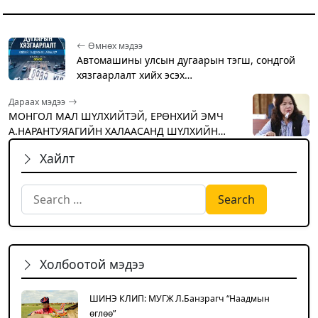
Өмнөх мэдээ
Автомашины улсын дугаарын тэгш, сондгой
хязгаарлалт хийх эсэх…
Дараах мэдээ
МОНГОЛ МАЛ ШҮЛХИЙТЭЙ, ЕРӨНХИЙ ЭМЧ
А.НАРАНТУЯАГИЙН ХАЛААСАНД ШҮЛХИЙН…
Хайлт
Search for:
Холбоотой мэдээ
ШИНЭ КЛИП: МУГЖ Л.Банзрагч “Наадмын
өглөө”