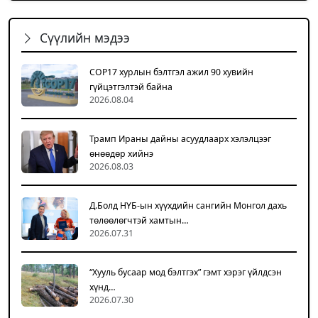
Сүүлийн мэдээ
COP17 хурлын бэлтгэл ажил 90 хувийн
гүйцэтгэлтэй байна
2026.08.04
Трамп Ираны дайны асуудлаарх хэлэлцээг
өнөөдөр хийнэ
2026.08.03
Д.Болд НҮБ-ын хүүхдийн сангийн Монгол дахь
төлөөлөгчтэй хамтын…
2026.07.31
“Хууль бусаар мод бэлтгэх” гэмт хэрэг үйлдсэн
хүнд…
2026.07.30