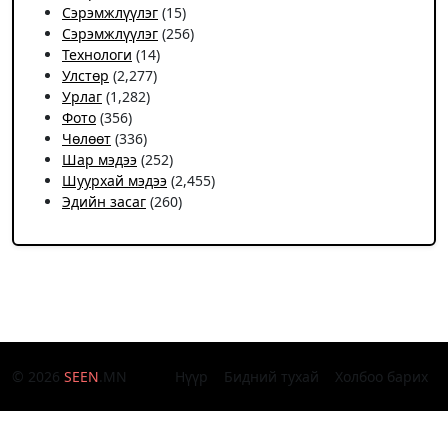
Сэрэмжлүүлэг
(15)
Сэрэмжлүүлэг
(256)
Технологи
(14)
Улстөр
(2,277)
Урлаг
(1,282)
Фото
(356)
Чѳлѳѳт
(336)
Шар мэдээ
(252)
Шуурхай мэдээ
(2,455)
Эдийн засаг
(260)
© 2026
SEEN
.MN
Нүүр
Бидний тухай
Холбоо барих