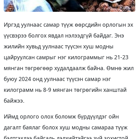
Иргэд уулнаас самар түүж өөрсдийн орлогын эх
үүсвэрээ болгох явдал нэлээдгүй байдаг. Энэ
жилийн хувьд уулнаас түүсэн хуш модны
цайруулсан самрыг нэг килограммыг нь 21-23
мянган төгрөгөөр худалдаалж байна. Өмнө жил
буюу 2024 онд уулнаас түүсэн самар нэг
килограмм нь 8-9 мянган төгрөгийн ханштай
байжээ.
Иймд орлого олох боломж бүрдүүлдэг ойн
дагалт баялаг болох хуш модны самараа түүж
бэлтгэхдээ байгаль дэлхийтэйгээ зүй зохистой