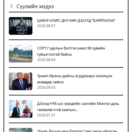
Сүүлийн мэдээ
ШИНЭ КЛИП: ДУУЧИН Д.БОЛД “БАЯРЛАЛАА”
2026.08.07
COP17 хурлын бэлтгэл ажил 90 хувийн
гүйцэтгэлтэй байна
2026.08.04
Трамп Ираны дайны асуудлаарх хэлэлцээг
өнөөдөр хийнэ
2026.08.03
Д.Болд НҮБ-ын хүүхдийн сангийн Монгол дахь
төлөөлөгчтэй хамтын…
2026.07.31
“Хууль бусаар мод бэлтгэх” гэмт хэрэг үйлдсэн