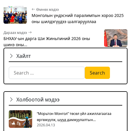
Өмнөх мэдээ
Монголын үндэсний паралимпын хороо 2025
оны шилдэгүүдээ шалгарууллаа
Дараах мэдээ
БНХАУ-ын дарга Ши Жиньпиний 2026 оны
шинэ оны…
Хайлт
Search for:
Холбоотой мэдээ
“Морьтон Монгол” төсөл үйл ажиллагаагаа
өргөжүүлж, шууд дамжуулалтын…
2026.04.13