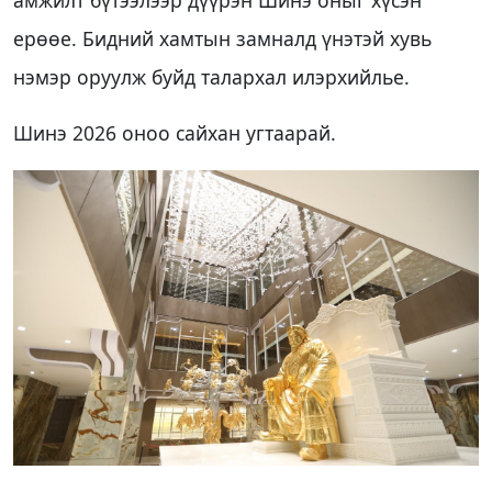
ерөөе. Бидний хамтын замналд үнэтэй хувь
нэмэр оруулж буйд талархал илэрхийлье.
Шинэ 2026 оноо сайхан угтаарай.