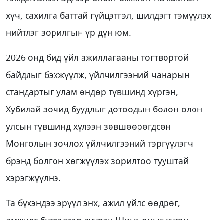
хүч, сахилга баттай гүйцэтгэл, шилдэгт тэмүүлэх
нийтлэг зорилгын үр дүн юм.
2026 онд бид үйл ажиллагааны тогтвортой
байдлыг бэхжүүлж, үйлчилгээний чанарын
стандартыг улам өндөр түвшинд хүргэн,
Хубилай зочид буудлыг дотоодын болон олон
улсын түвшинд хүлээн зөвшөөрөгдсөн
Монголын зочлох үйлчилгээний тэргүүлэгч
брэнд болгон хөгжүүлэх зорилтоо тууштай
хэрэгжүүлнэ.
Та бүхэндээ эрүүл энх, ажил үйлс өөдрөг,
амжилт бүтээлээр дүүрэн Шинэ оныг хүсэн