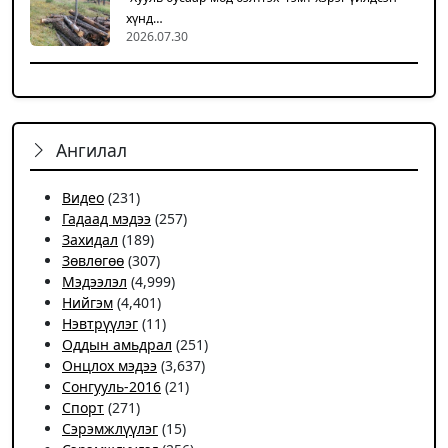
хүнд…
2026.07.30
Ангилал
Видео
(231)
Гадаад мэдээ
(257)
Захидал
(189)
Зөвлөгөө
(307)
Мэдээлэл
(4,999)
Нийгэм
(4,401)
Нэвтрүүлэг
(11)
Оддын амьдрал
(251)
Онцлох мэдээ
(3,637)
Сонгууль-2016
(21)
Спорт
(271)
Сэрэмжлүүлэг
(15)