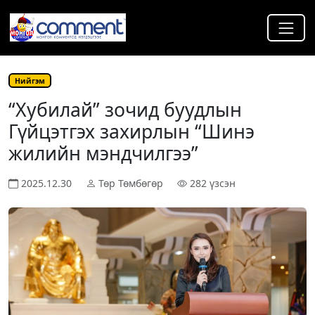
Нийгэм
“Хубилай” зочид буудлын
Гүйцэтгэх захирлын “Шинэ
жилийн мэндчилгээ”
2025.12.30
Төр Төмбөгөр
282 үзсэн