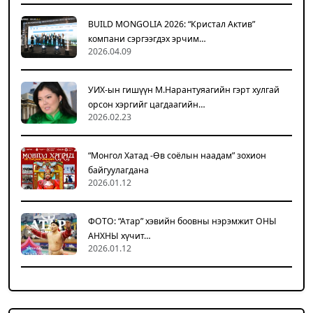
BUILD MONGOLIA 2026: “Кристал Актив”
компани сэргээгдэх эрчим…
2026.04.09
УИХ-ын гишүүн М.Нарантуяагийн гэрт хулгай
орсон хэргийг цагдаагийн…
2026.02.23
“Монгол Хатад -Өв соёлын наадам” зохион
байгуулагдана
2026.01.12
ФОТО: “Атар” хэвийн боовны нэрэмжит ОНЫ
АНХНЫ хүчит…
2026.01.12