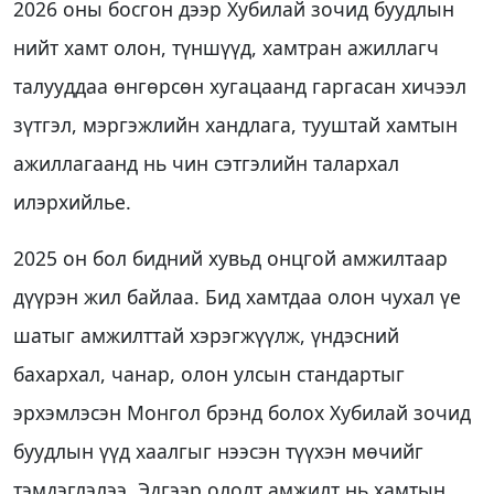
2026 оны босгон дээр Хубилай зочид буудлын
нийт хамт олон, түншүүд, хамтран ажиллагч
талууддаа өнгөрсөн хугацаанд гаргасан хичээл
зүтгэл, мэргэжлийн хандлага, тууштай хамтын
ажиллагаанд нь чин сэтгэлийн талархал
илэрхийлье.
2025 он бол бидний хувьд онцгой амжилтаар
дүүрэн жил байлаа. Бид хамтдаа олон чухал үе
шатыг амжилттай хэрэгжүүлж, үндэсний
бахархал, чанар, олон улсын стандартыг
эрхэмлэсэн Монгол брэнд болох Хубилай зочид
буудлын үүд хаалгыг нээсэн түүхэн мөчийг
тэмдэглэлээ. Эдгээр ололт амжилт нь хамтын