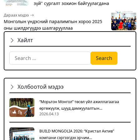
зүй" сургалт зохион байгуулагдана
Дараах мэдээ
Монголын үндэсний паралимпын хороо 2025
оны шилдэгүүдээ шалгарууллаа
Хайлт
Search for:
Холбоотой мэдээ
“Морьтон Монгол” төсөл үйл ажиллагаагаа
өргөжүүлж, шууд дамжуулалтын…
2026.04.13
BUILD MONGOLIA 2026: “Кристал Актив”
компани сэргээгдэх эрчим…