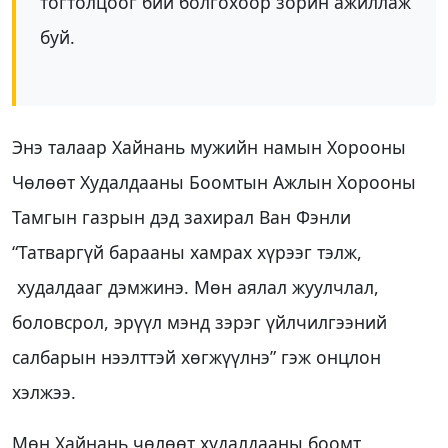
тогтолцоог бий болгохоор зорин ажиллаж
буй.
Энэ талаар Хайнань мужийн намын Хорооны
Чөлөөт Худалдааны Боомтын Ажлын Хорооны
Тамгын газрын дэд захирал Ван Фэнли
“Татваргүй барааны хамрах хүрээг тэлж,
худалдааг дэмжинэ. Мөн аялал жуулчлал,
боловсрол, эрүүл мэнд зэрэг үйлчилгээний
салбарын нээлттэй хөгжүүлнэ” гэж онцлон
хэлжээ.
Мөн Хайнань чөлөөт худалдааны боомт