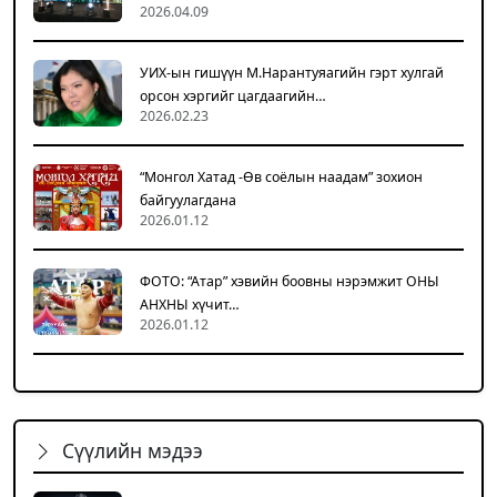
2026.04.09
УИХ-ын гишүүн М.Нарантуяагийн гэрт хулгай
орсон хэргийг цагдаагийн…
2026.02.23
“Монгол Хатад -Өв соёлын наадам” зохион
байгуулагдана
2026.01.12
ФОТО: “Атар” хэвийн боовны нэрэмжит ОНЫ
АНХНЫ хүчит…
2026.01.12
Сүүлийн мэдээ