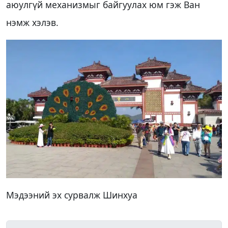
аюулгүй механизмыг байгуулах юм гэж Ван
нэмж хэлэв.
Мэдээний эх сурвалж Шинхуа