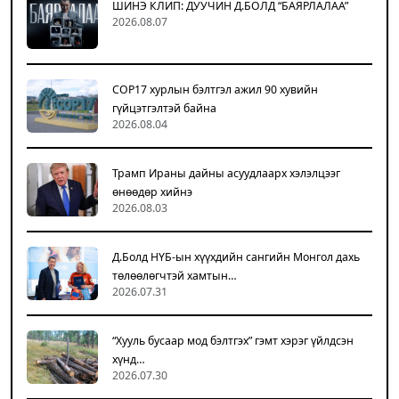
ШИНЭ КЛИП: ДУУЧИН Д.БОЛД “БАЯРЛАЛАА”
2026.08.07
COP17 хурлын бэлтгэл ажил 90 хувийн
гүйцэтгэлтэй байна
2026.08.04
Трамп Ираны дайны асуудлаарх хэлэлцээг
өнөөдөр хийнэ
2026.08.03
Д.Болд НҮБ-ын хүүхдийн сангийн Монгол дахь
төлөөлөгчтэй хамтын…
2026.07.31
“Хууль бусаар мод бэлтгэх” гэмт хэрэг үйлдсэн
хүнд…
2026.07.30