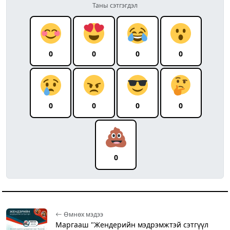
Таны сэтгэгдэл
0
0
0
0
0
0
0
0
0
Өмнөх мэдээ
Маргааш "Жендерийн мэдрэмжтэй сэтгүүл