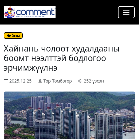
Нийгэм
Хайнань чөлөөт худалдааны
боомт нээлттэй бодлогоо
эрчимжүүлнэ
2025.12.25
Төр Төмбөгөр
252 үзсэн