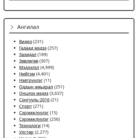
Ангилал
Видео
(231)
Гадаад мэдээ
(257)
Захидал
(189)
Зөвлөгөө
(307)
Мэдээлэл
(4,999)
Нийгэм
(4,401)
Нэвтрүүлэг
(11)
Оддын амьдрал
(251)
Онцлох мэдээ
(3,637)
Сонгууль-2016
(21)
Спорт
(271)
Сэрэмжлүүлэг
(15)
Сэрэмжлүүлэг
(256)
Технологи
(14)
Улстөр
(2,277)