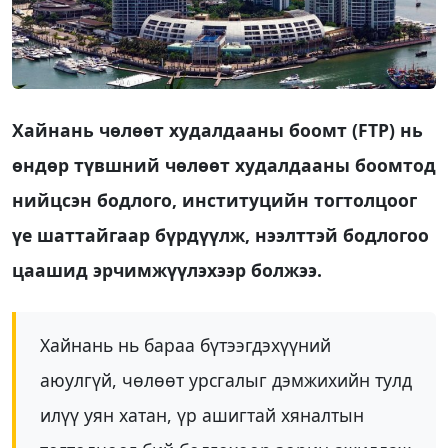
Хайнань чөлөөт худалдааны боомт (FTP) нь
өндөр түвшний чөлөөт худалдааны боомтод
нийцсэн бодлого, институцийн тогтолцоог
үе шаттайгаар бүрдүүлж, нээлттэй бодлогоо
цаашид эрчимжүүлэхээр болжээ.
Хайнань нь бараа бүтээгдэхүүний
аюулгүй, чөлөөт урсгалыг дэмжихийн тулд
илүү уян хатан, үр ашигтай хяналтын