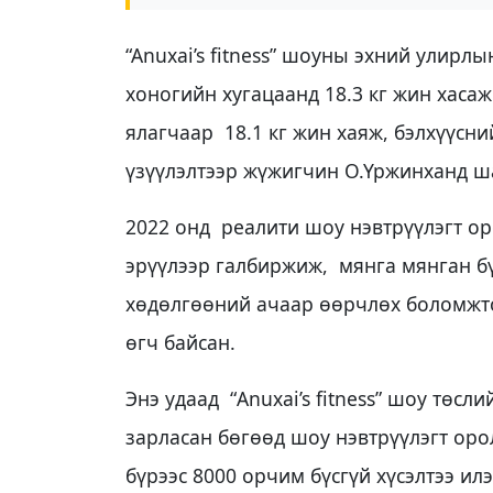
“Anuxai’s fitness” шоуны эхний улирл
хоногийн хугацаанд 18.3 кг жин хаса
ялагчаар 18.1 кг жин хаяж, бэлхүүсни
үзүүлэлтээр жүжигчин О.Үржинханд 
2022 онд реалити шоу нэвтрүүлэгт о
эрүүлээр галбиржиж, мянга мянган бү
хөдөлгөөний ачаар өөрчлөх боломжтой
өгч байсан.
Энэ удаад “Anuxai’s fitness” шоу төсл
зарласан бөгөөд шоу нэвтрүүлэгт ор
бүрээс 8000 орчим бүсгүй хүсэлтээ ил