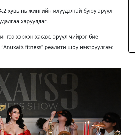
.2 хувь нь жингийн илүүдэлтэй буюу эрүүл
удалгаа харуулдаг.
ингээ хэрхэн хасаж, эрүүл чийрэг бие
Anuxai’s fitness” реалити шоу нэвтрүүлгээс