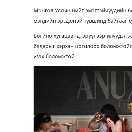
Монгол Улсын нийт эмэгтэйчүүдийн 64
мэндийн эрсдэлтэй түвшинд байгааг с
Богино хугацаанд, эрүүлээр илүүдэл ж
бялдрыг хэрхэн цогцлоох боломжтойг “
үзэх боломжтой.