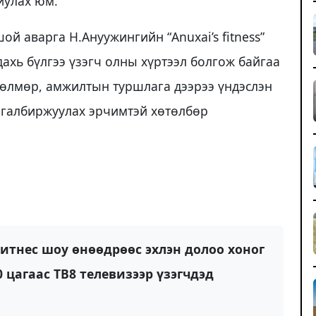
иулах юм.
й аварга Н.Ануужингийн “Anuxai’s fitness”
ахь бүлгээ үзэгч олны хүртээл болгож байгаа
өлмөр, амжилтын туршлага дээрээ үндэслэн
 галбиржуулах эрчимтэй хөтөлбөр
итнес шоу өнөөдрөөс эхлэн долоо хоног
0 цагаас ТВ8 телевизээр үзэгчдэд