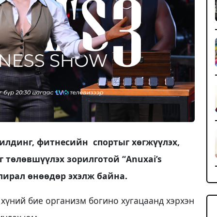
илдинг, фитнесийн спортыг хөгжүүлэх,
 төлөвшүүлэх зорилготой “Anuxai’s
улирал өнөөдөр эхэлж байна.
 хүний бие организм богино хугацаанд хэрхэн