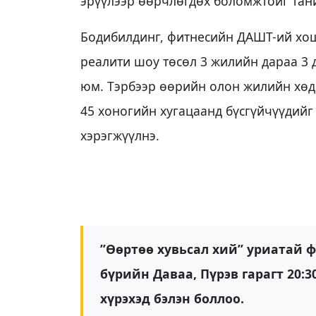
эрүүлээр өөрчлөгдөх боломжтойг тан
Бодибилдинг, фитнесийн ДАШТ-ий хошо
реалити шоу төсөл 3 жилийн дараа 3 д
юм. Тэрбээр өөрийн олон жилийн хөд
45 хоногийн хугацаанд бүсгүйчүүдийг
хэрэгжүүлнэ.
”Өөртөө хувьсал хий” уриатай ф
бүрийн Даваа, Пүрэв гарагт 20:3
хүрэхэд бэлэн боллоо.