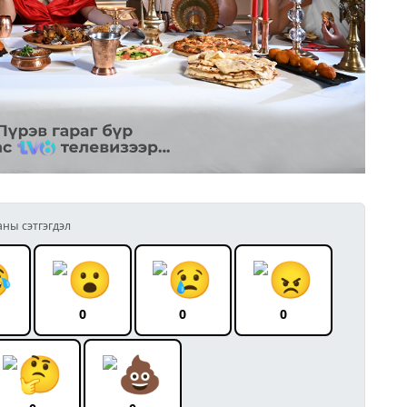
аны сэтгэгдэл
0
0
0