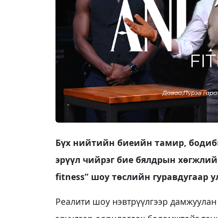
Бүх нийтийн биеийн тамир, бодиб
эрүүл чийрэг бие бялдрын хөгжлийг
fitness” шоу төслийн гуравдугаар 
Реалити шоу нэвтрүүлгээр дамжуулан