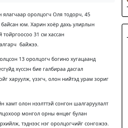
ын ялагчаар оролцогч Оля тодорч, 45
ж байсан юм. Харин хоёр дахь улирлын
й тойргоосоо 31 см хассан
шалгарч байжээ.
ролцсон 13 оролцогч богино хугацаанд
сгүйд хүссэн бие галбираа дасгал
г харуулж, үзэгч, олон нийтэд урам зориг
ийн хамт олон нээлттэй сонгон шалгаруулалт
олцохоор монгол орны өнцөг булан
эрхийлж, тэднээс нэг оролцогчийг сонгожээ.