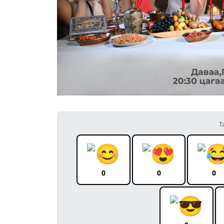
Т
0
0
0