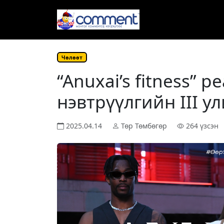
Чѳлѳѳт
“Anuxai’s fitness” 
нэвтрүүлгийн III у
2025.04.14
Төр Төмбөгөр
264 үзсэн