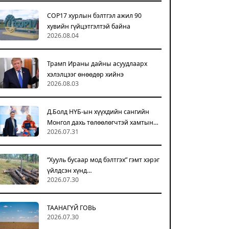
COP17 хурлын бэлтгэл ажил 90
хувийн гүйцэтгэлтэй байна
2026.08.04
Трамп Ираны дайны асуудлаарх
хэлэлцээг өнөөдөр хийнэ
2026.08.03
Д.Болд НҮБ-ын хүүхдийн сангийн
Монгол дахь төлөөлөгчтэй хамтын…
2026.07.31
“Хууль бусаар мод бэлтгэх” гэмт хэрэг
үйлдсэн хүнд…
2026.07.30
ТААНАГҮЙ ГОВЬ
2026.07.30