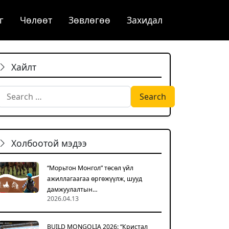
г
Чѳлѳѳт
Зөвлөгөө
Захидал
Хайлт
Search for:
Холбоотой мэдээ
“Морьтон Монгол” төсөл үйл
ажиллагаагаа өргөжүүлж, шууд
дамжуулалтын…
2026.04.13
BUILD MONGOLIA 2026: “Кристал