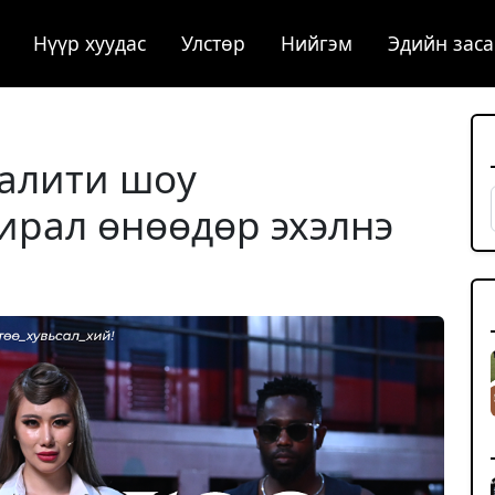
Нүүр хуудас
Улстөр
Нийгэм
Эдийн заса
реалити шоу
лирал өнөөдөр эхэлнэ