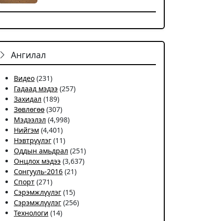
Ангилал
Видео
(231)
Гадаад мэдээ
(257)
Захидал
(189)
Зөвлөгөө
(307)
Мэдээлэл
(4,998)
Нийгэм
(4,401)
Нэвтрүүлэг
(11)
Оддын амьдрал
(251)
Онцлох мэдээ
(3,637)
Сонгууль-2016
(21)
Спорт
(271)
Сэрэмжлүүлэг
(15)
Сэрэмжлүүлэг
(256)
Технологи
(14)