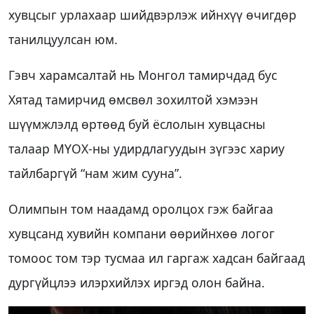
хувцсыг урлахаар шийдвэрлэж ийнхүү өчигдөр
танилцуулсан юм.
Гэвч харамсалтай нь Монгол тамирчдад бус
Хятад тамирчид өмсвөл зохилтой хэмээн
шүүмжлэлд өртөөд буй ёслолын хувцасны
талаар МҮОХ-ны удирдлагуудын зүгээс хариу
тайлбаргүй “нам жим сууна”.
Олимпын том наадамд оролцох гэж байгаа
хувцсанд хувийн компани өөрийнхөө логог
томоос том тэр тусмаа ил гаргаж хадсан байгаад
дургүйцлээ илэрхийлэх иргэд олон байна.