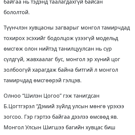
байгаа нь тэдэнд таалагдахгүй байсан
бололтой.
Түүнчлэн хувцасны загварыг монгол тамирчдад
тохирох эсэхийг бодолцож үзээгүй модельд
өмсгөж олон нийтэд танилцуулсан нь сүр
сүлдгүй, жавхаалаг бус, монгол эр хүний цог
золбоогүй харагдаж байна битгий л монгол
тамирчдад өмсгөөрэй гэлцэв.
Олноо “Шилэн Цогоо” гэж танигдсан
Б.Цогтгэрэл “Дэмий зүйлд улсын мөнгө үрэхээ
зогсоо. Гэр гэртээ байгаа дээлээ өмсөөд яв.
Монгол Улсын Шигшээ багийн хувцас биш