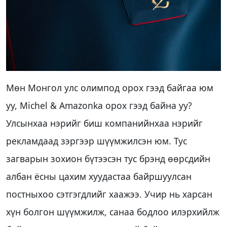
Мөн Монгол улс олимпод орох гээд байгаа юм
уу, Michel & Amazonka орох гээд байна уу?
Улсынхаа нэрийг биш компанийнхаа нэрийг
рекламдаад зэргээр шүүмжилсэн юм. Тус
загварын зохион бүтээсэн тус брэнд өөрсдийн
албан ёсны цахим хуудастаа байршуулсан
постныхоо сэтгэгдлийг хаажээ. Учир нь харсан
хүн болгон шүүмжилж, санаа бодлоо илэрхийлж