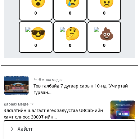
0
0
0
0
0
0
Өмнөх мэдээ
Төв талбайд 7 дугаар сарын 10-нд “Учиртай
гурван…
Дараах мэдээ
Элсэлтийн шалгалт өгөх залуустаа UBCab-ийн
хамт олноос 3000₮-ийн…
Хайлт