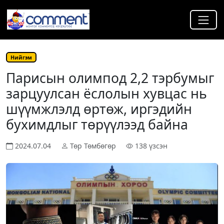
Нийгэм
Парисын олимпод 2,2 тэрбумыг
зарцуулсан ёслолын хувцас нь
шүүмжлэлд өртөж, иргэдийн
бухимдлыг төрүүлээд байна
2024.07.04
Төр Төмбөгөр
138 үзсэн