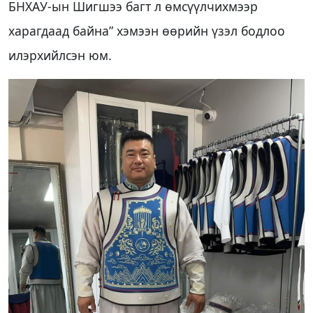
БНХАУ-ын Шигшээ багт л өмсүүлчихмээр
харагдаад байна” хэмээн өөрийн үзэл бодлоо
илэрхийлсэн юм.