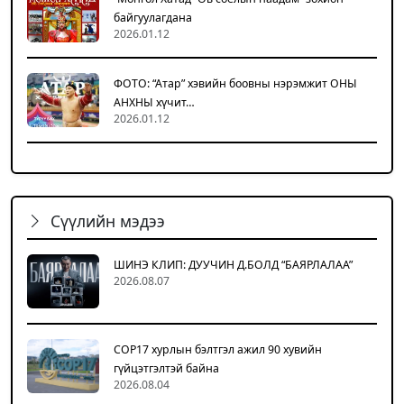
байгуулагдана
2026.01.12
ФОТО: “Атар” хэвийн боовны нэрэмжит ОНЫ
АНХНЫ хүчит…
2026.01.12
Сүүлийн мэдээ
ШИНЭ КЛИП: ДУУЧИН Д.БОЛД “БАЯРЛАЛАА”
2026.08.07
COP17 хурлын бэлтгэл ажил 90 хувийн
гүйцэтгэлтэй байна
2026.08.04