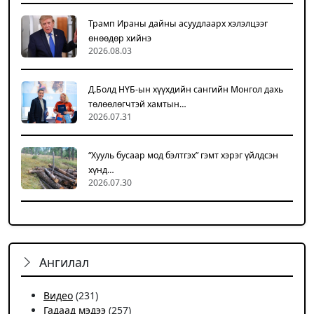
Трамп Ираны дайны асуудлаарх хэлэлцээг
өнөөдөр хийнэ
2026.08.03
Д.Болд НҮБ-ын хүүхдийн сангийн Монгол дахь
төлөөлөгчтэй хамтын…
2026.07.31
“Хууль бусаар мод бэлтгэх” гэмт хэрэг үйлдсэн
хүнд…
2026.07.30
Ангилал
Видео
(231)
Гадаад мэдээ
(257)