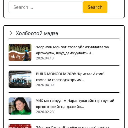
Search for:
Холбоотой мэдээ
“Морьтон Монгол” төсөл үйл ажиллагаагаа
өргөжүүлж, шууд дамжуулалтын…
2026.04.13
BUILD MONGOLIA 2026: “Кристал Актив”
компани сэргээгдэх эрчим…
2026.04.09
УИХ-ын гишүүн М.Нарантуяагийн гэрт хулгай
орсон хэргийг цагдаагийн…
2026.02.23
“Монгол Хатад -Өв соёлын наадам” зохион