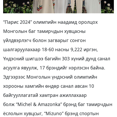
“Парис 2024” олимпийн наадамд оролцох
Монголын баг тамирчдын хувцасны
үйлдвэрлэгч болон загварыг сонгон
шалгаруулахаар 18-60 насны 9,222 иргэн,
Үндэсний шигшээ багийн 303 хүний дунд санал
асуулга явуулж, 17 брэндийг нэрлэсэн байна.
Эдгээрээс Монголын үндэсний олимпийн
хорооны хамгийн өндөр санал авсан 10
байгууллагатай хамтран ажиллахаар
болж “Michel & Amazonka” брэнд баг тамирчдын
ёслолын хувцсыг, “Mizuno” брэнд спортын