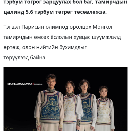
тэрбум төгрөг зарцуулах бол баг, тамирчдын
цалинд 5.6 тэрбум төгрөг төсөвлөжээ.
Тэгвэл Парисын олимпод оролцох Монгол
тамирчдын өмсөх ёслолын хувцас шүүмжлэлд
өртөж, олон нийтийн бухимдлыг
төрүүлээд байна.