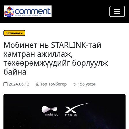
Технологи
Мобинет нь STARLINK-тай
хамтран ажиллаж,
төхөөрөмжүүдийг борлуулж
байна
2024.06.13
Төр Төмбөгөр
156 үзсэн