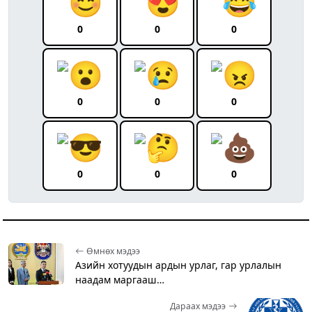
0
0
0
0
0
0
0
0
0
Өмнөх мэдээ
Азийн хотуудын ардын урлаг, гар урлалын
наадам маргааш…
Дараах мэдээ