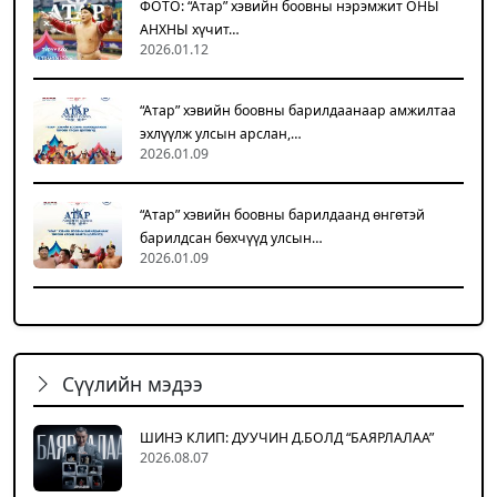
ФОТО: “Атар” хэвийн боовны нэрэмжит ОНЫ
АНХНЫ хүчит…
2026.01.12
“Атар” хэвийн боовны барилдаанаар амжилтаа
эхлүүлж улсын арслан,…
2026.01.09
“Атар” хэвийн боовны барилдаанд өнгөтэй
барилдсан бөхчүүд улсын…
2026.01.09
Сүүлийн мэдээ
ШИНЭ КЛИП: ДУУЧИН Д.БОЛД “БАЯРЛАЛАА”
2026.08.07