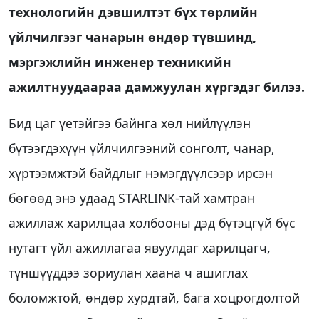
технологийн дэвшилтэт бүх төрлийн
үйлчилгээг чанарын өндөр түвшинд,
мэргэжлийн инженер техникийн
ажилтнуудаараа дамжуулан хүргэдэг билээ.
Бид цаг үетэйгээ байнга хөл нийлүүлэн
бүтээгдэхүүн үйлчилгээний сонголт, чанар,
хүртээмжтэй байдлыг нэмэгдүүлсээр ирсэн
бөгөөд энэ удаад STARLINK-тай хамтран
ажиллаж харилцаа холбооны дэд бүтэцгүй бүс
нутагт үйл ажиллагаа явуулдаг харилцагч,
түншүүддээ зориулан хаана ч ашиглах
боломжтой, өндөр хурдтай, бага хоцрогдолтой