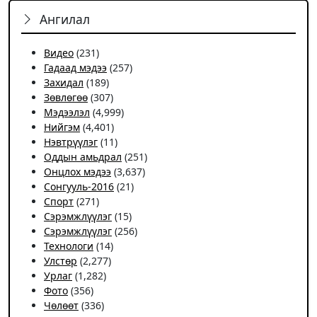
Ангилал
Видео
(231)
Гадаад мэдээ
(257)
Захидал
(189)
Зөвлөгөө
(307)
Мэдээлэл
(4,999)
Нийгэм
(4,401)
Нэвтрүүлэг
(11)
Оддын амьдрал
(251)
Онцлох мэдээ
(3,637)
Сонгууль-2016
(21)
Спорт
(271)
Сэрэмжлүүлэг
(15)
Сэрэмжлүүлэг
(256)
Технологи
(14)
Улстөр
(2,277)
Урлаг
(1,282)
Фото
(356)
Чѳлѳѳт
(336)