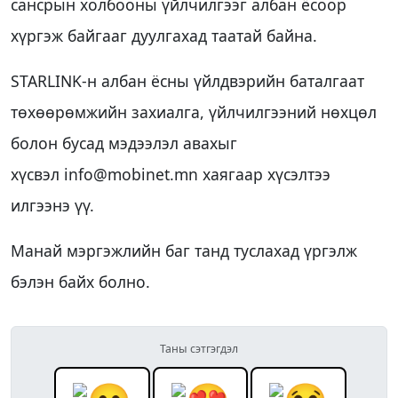
сансрын холбооны үйлчилгээг албан ёсоор
хүргэж байгааг дуулгахад таатай байна.
STARLINK-н албан ёсны үйлдвэрийн баталгаат
төхөөрөмжийн захиалга, үйлчилгээний нөхцөл
болон бусад мэдээлэл авахыг
хүсвэл info@mobinet.mn хаягаар хүсэлтээ
илгээнэ үү.
Манай мэргэжлийн баг танд туслахад үргэлж
бэлэн байх болно.
Таны сэтгэгдэл