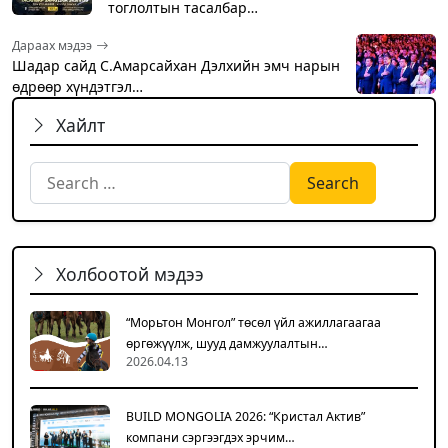
тоглолтын тасалбар…
Дараах мэдээ
Шадар сайд С.Амарсайхан Дэлхийн эмч нарын
өдрөөр хүндэтгэл…
Хайлт
Search for:
Холбоотой мэдээ
“Морьтон Монгол” төсөл үйл ажиллагаагаа
өргөжүүлж, шууд дамжуулалтын…
2026.04.13
BUILD MONGOLIA 2026: “Кристал Актив”
компани сэргээгдэх эрчим…