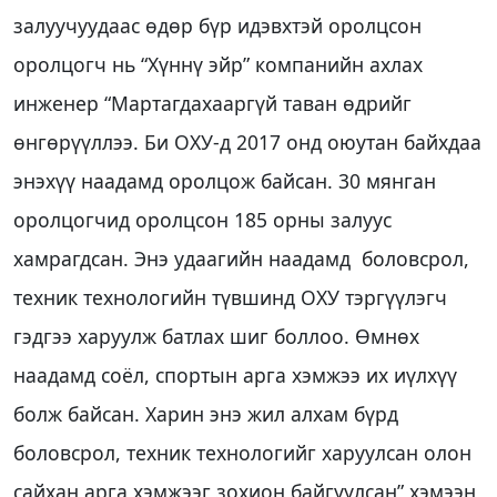
залуучуудаас өдөр бүр идэвхтэй оролцсон
оролцогч нь “Хүннү эйр” компанийн ахлах
инженер “Мартагдахааргүй таван өдрийг
өнгөрүүллээ. Би ОХУ-д 2017 онд оюутан байхдаа
энэхүү наадамд оролцож байсан. 30 мянган
оролцогчид оролцсон 185 орны залуус
хамрагдсан. Энэ удаагийн наадамд боловсрол,
техник технологийн түвшинд ОХУ тэргүүлэгч
гэдгээ харуулж батлах шиг боллоо. Өмнөх
наадамд соёл, спортын арга хэмжээ их иүлхүү
болж байсан. Харин энэ жил алхам бүрд
боловсрол, техник технологийг харуулсан олон
сайхан арга хэмжээг зохион байгуулсан” хэмээн