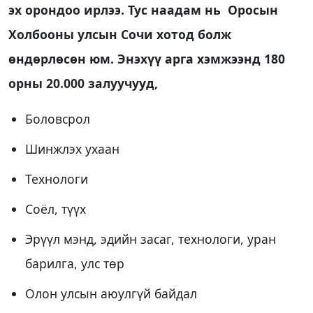
эх орондоо ирлээ. Тус наадам нь Оросын
Холбооны улсын Сочи хотод болж
өндөрлөсөн юм. Энэхүү арга хэмжээнд 180
орны 20.000 залуучууд,
Боловсрол
Шинжлэх ухаан
Технологи
Соёл, түүх
Эрүүл мэнд, эдийн засаг, технологи, уран
барилга, улс төр
Олон улсын аюулгүй байдал