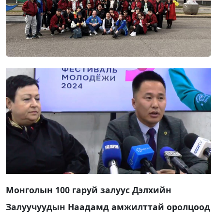
Монголын 100 гаруй залуус Дэлхийн
Залуучуудын Наадамд амжилттай оролцоод