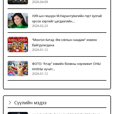
2026.04.09
УИХ-ын гишүүн М.Нарантуяагийн гэрт хулгай
орсон хэргийг цагдаагийн…
2026.02.23
“Монгол Хатад -Өв соёлын наадам” зохион
байгуулагдана
2026.01.12
ФОТО: “Атар” хэвийн боовны нэрэмжит ОНЫ
АНХНЫ хүчит…
2026.01.12
Сүүлийн мэдээ