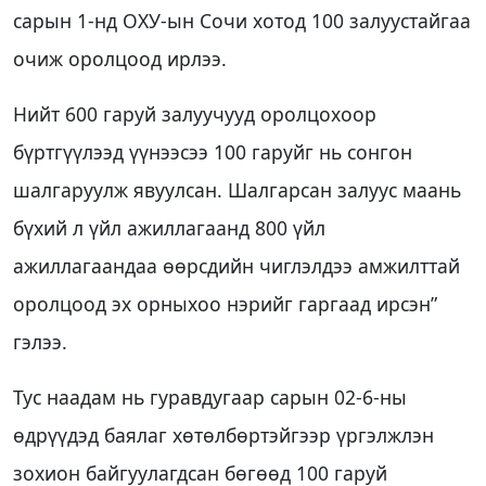
сарын 1-нд ОХУ-ын Сочи хотод 100 залуустайгаа
очиж оролцоод ирлээ.
Нийт 600 гаруй залуучууд оролцохоор
бүртгүүлээд үүнээсээ 100 гаруйг нь сонгон
шалгаруулж явуулсан. Шалгарсан залуус маань
бүхий л үйл ажиллагаанд 800 үйл
ажиллагаандаа өөрсдийн чиглэлдээ амжилттай
оролцоод эх орныхоо нэрийг гаргаад ирсэн”
гэлээ.
Тус наадам нь гуравдугаар сарын 02-6-ны
өдрүүдэд баялаг хөтөлбөртэйгээр үргэлжлэн
зохион байгуулагдсан бөгөөд 100 гаруй