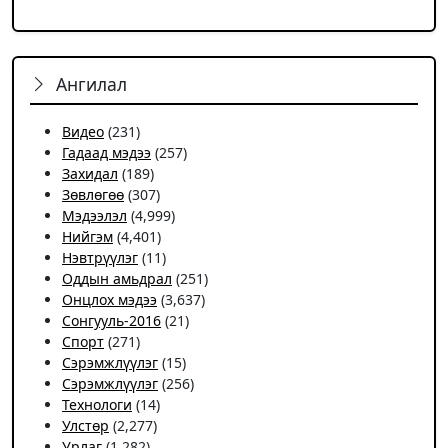
Ангилал
Видео
(231)
Гадаад мэдээ
(257)
Захидал
(189)
Зөвлөгөө
(307)
Мэдээлэл
(4,999)
Нийгэм
(4,401)
Нэвтрүүлэг
(11)
Оддын амьдрал
(251)
Онцлох мэдээ
(3,637)
Сонгууль-2016
(21)
Спорт
(271)
Сэрэмжлүүлэг
(15)
Сэрэмжлүүлэг
(256)
Технологи
(14)
Улстөр
(2,277)
Урлаг
(1,282)