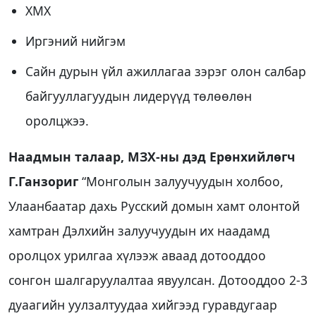
ХМХ
Иргэний нийгэм
Сайн дурын үйл ажиллагаа зэрэг олон салбар
байгууллагуудын лидерүүд төлөөлөн
оролцжээ.
Наадмын талаар, МЗХ-ны дэд Ерөнхийлөгч
Г.Ганзориг
“Монголын залуучуудын холбоо,
Улаанбаатар дахь Русский домын хамт олонтой
хамтран Дэлхийн залуучуудын их наадамд
оролцох урилгаа хүлээж аваад дотооддоо
сонгон шалгаруулалтаа явуулсан. Дотооддоо 2-3
дуаагийн уулзалтуудаа хийгээд гуравдугаар