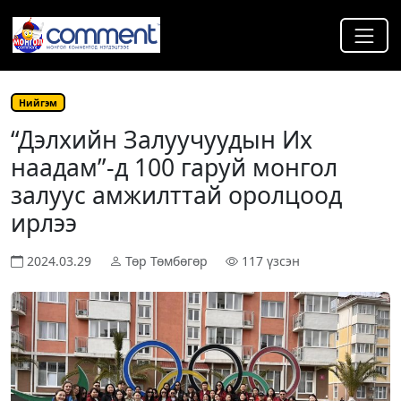
Нийгэм
“Дэлхийн Залуучуудын Их
наадам”-д 100 гаруй монгол
залуус амжилттай оролцоод
ирлээ
2024.03.29
Төр Төмбөгөр
117 үзсэн