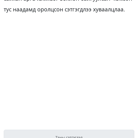
тус наадамд оролцсон сэтгэгдлээ хуваалцлаа.
Таны сэтгэгдэл