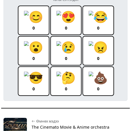
0
0
0
0
0
0
0
0
0
Өмнөх мэдээ
The Cinemato Movie & Anime orchestra