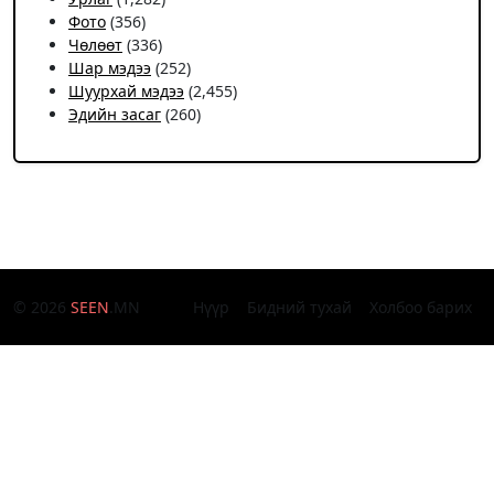
Фото
(356)
Чѳлѳѳт
(336)
Шар мэдээ
(252)
Шуурхай мэдээ
(2,455)
Эдийн засаг
(260)
© 2026
SEEN
.MN
Нүүр
Бидний тухай
Холбоо барих