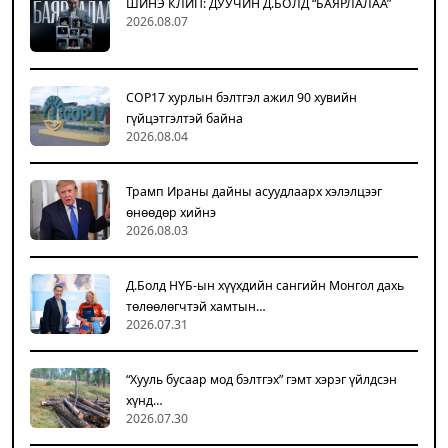
ШИНЭ КЛИП: ДУУЧИН Д.БОЛД “БАЯРЛАЛАА”
2026.08.07
COP17 хурлын бэлтгэл ажил 90 хувийн
гүйцэтгэлтэй байна
2026.08.04
Трамп Ираны дайны асуудлаарх хэлэлцээг
өнөөдөр хийнэ
2026.08.03
Д.Болд НҮБ-ын хүүхдийн сангийн Монгол дахь
төлөөлөгчтэй хамтын…
2026.07.31
“Хууль бусаар мод бэлтгэх” гэмт хэрэг үйлдсэн
хүнд…
2026.07.30