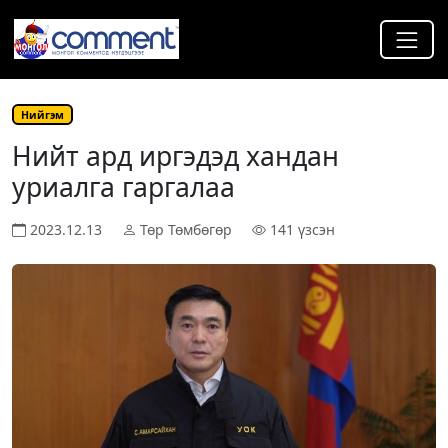
Нийгэм
Нийт ард иргэдэд хандан
уриалга гаргалаа
2023.12.13
Төр Төмбөгөр
141 үзсэн