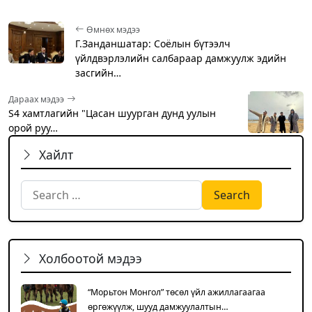
Өмнөх мэдээ
Г.Занданшатар: Соёлын бүтээлч
үйлдвэрлэлийн салбараар дамжуулж эдийн
засгийн…
Дараах мэдээ
S4 хамтлагийн "Цасан шуурган дунд уулын
орой руу…
Хайлт
Search for:
Холбоотой мэдээ
“Морьтон Монгол” төсөл үйл ажиллагаагаа
өргөжүүлж, шууд дамжуулалтын…