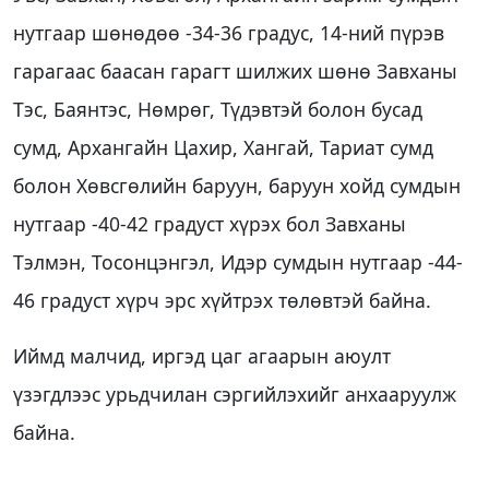
нутгаар шөнөдөө -34-36 градус, 14-ний пүрэв
гарагаас баасан гарагт шилжих шөнө Завханы
Тэс, Баянтэс, Нөмрөг, Түдэвтэй болон бусад
сумд, Архангайн Цахир, Хангай, Тариат сумд
болон Хөвсгөлийн баруун, баруун хойд сумдын
нутгаар -40-42 градуст хүрэх бол Завханы
Тэлмэн, Тосонцэнгэл, Идэр сумдын нутгаар -44-
46 градуст хүрч эрс хүйтрэх төлөвтэй байна.
Иймд малчид, иргэд цаг агаарын аюулт
үзэгдлээс урьдчилан сэргийлэхийг анхааруулж
байна.