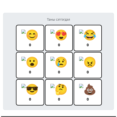
Таны сэтгэгдэл
0
0
0
0
0
0
0
0
0