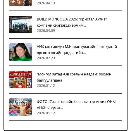
2026.04.13
BUILD MONGOLIA 2026: “Кристал Актив”
компани сэргээгдэх эрчим…
2026.04.09
УИХ-ын гишүүн М.Нарантуяагийн гэрт хулгай
орсон хэргийг цагдаагийн…
2026.02.23
“Монгол Хатад -Өв соёлын наадам” зохион
байгуулагдана
2026.01.12
ФОТО: “Атар” хэвийн боовны нэрэмжит ОНЫ
АНХНЫ хүчит…
2026.01.12