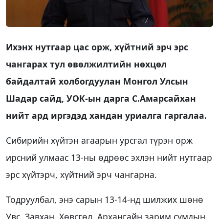
Ихэнх нутгаар цас орж, хүйтний эрч эрс
чангарах тул өвөлжилтийн нөхцөл
байдалтай холбогдуулан Монгол Улсын
Шадар сайд, УОК-ын дарга С.Амарсайхан
нийт ард иргэдэд хандан уриалга гаргалаа.
Сибирийн хүйтэн агаарын урсгал түрэн орж
ирсний улмаас 13-ны өдрөөс эхлэн нийт нутгаар
эрс хүйтэрч, хүйтний эрч чангарна.
Тодруулбал, энэ сарын 13-14-нд шилжих шөнө
Увс, Завхан, Хөвсгөл, Архангайн зарим сумдын