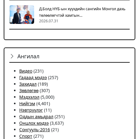
Д.Болд НҮБ-ын хүүхдийн сангийн Монгол дахь
төлөөлөгчтэй хамтын…
2026.07.31
Ангилал
Видео
(231)
Гадаад мэдээ
(257)
Захидал
(189)
Зөвлөгөө
(307)
Мэдээлэл
(5,000)
Нийгэм
(4,401)
Нэвтрүүлэг
(11)
Оддын амьдрал
(251)
Онцлох мэдээ
(3,637)
Сонгууль-2016
(21)
Спорт
(271)