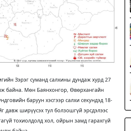
гийн Зэрэг суманд салхины дундаж хурд 27
хилж байна. Мөн Баянхонгор, Өвөрхангайн
ндговийн баруун хэсгээр салхи секундэд 18-
йг давж ширүүсэх тул болзошгүй эрсдэлээс
агүй тохиолдолд хол, ойрын замд гарахгүй
улж байна.