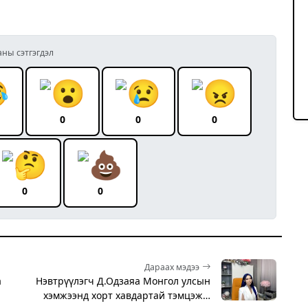
аны сэтгэгдэл
0
0
0
0
0
Дараах мэдээ
а
Нэвтрүүлэгч Д.Одзаяа Монгол улсын
хэмжээнд хорт хавдартай тэмцэж…