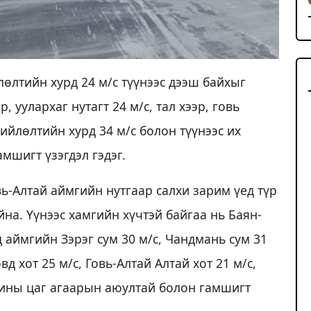
лөлтийн хурд 24 м/с түүнээс дээш байхыг
, уулархаг нутагт 24 м/с, тал хээр, говь
хийлөлтийн хурд 34 м/с болон түүнээс их
мшигт үзэгдэл гэдэг.
ь-Алтай аймгийн нутгаар салхи зарим үед түр
йна. Үүнээс хамгийн хүчтэй байгаа нь Баян-
 аймгийн Зэрэг сум 30 м/с, Чандмань сум 31
вд хот 25 м/с, Говь-Алтай Алтай хот 21 м/с,
лхины цаг агаарын аюултай болон гамшигт