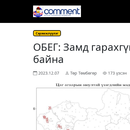
Сэрэмжлүүлэг
ОБЕГ: Замд гарахг
байна
2023.12.07
Төр Төмбөгөр
173 үзсэн