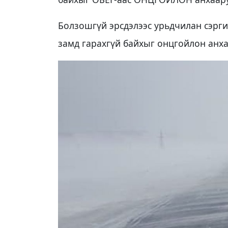
Болзошгүй эрсдэлээс урьдчилан сэрг
замд гарахгүй байхыг онцгойлон анх