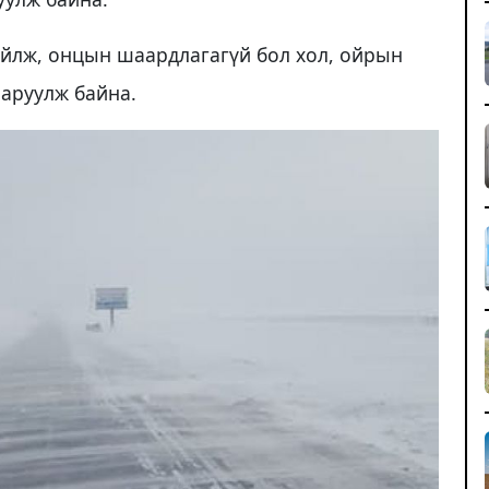
ийлж, онцын шаардлагагүй бол хол, ойрын
ааруулж байна.