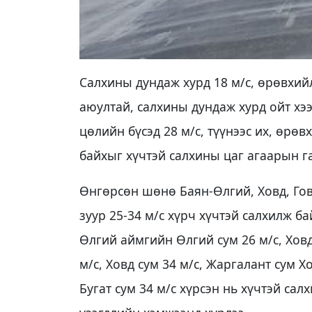
Салхины дундаж хурд 18 м/с, өрөвхий
аюултай, салхины дундаж хурд ойт хээр
цөлийн бүсэд 28 м/с, түүнээс их, өрөв
байхыг хүчтэй салхины цаг агаарын га
Өнгөрсөн шөнө Баян-Өлгий, Ховд, Гов
зуур 25-34 м/с хүрч хүчтэй салхилж ба
Өлгий аймгийн Өлгий сум 26 м/с, Ховд
м/с, Ховд сум 34 м/с, Жаргалант сум Хо
Бугат сум 34 м/с хүрсэн нь хүчтэй са