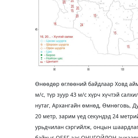
Өнөөдөр өглөөний байдлаар Ховд айм
м/с, түр зуур 43 м/с хүрч хүчтэй сал
нутаг, Архангайн өмнөд, Өмнөговь, Ду
20 метр, зарим үед секундэд 24 метри
урьдчилан сэргийлж, онцын шаардлаг
байхыг ОБЕГ-аас ОНЦГОЙЛОН анхаару