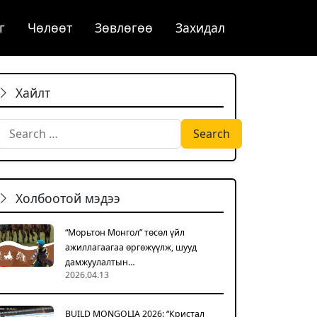
г
Чѳлѳѳт
Зөвлөгөө
Захидал
Хайлт
Search for:
Холбоотой мэдээ
“Морьтон Монгол” төсөл үйл
ажиллагаагаа өргөжүүлж, шууд
дамжуулалтын…
2026.04.13
BUILD MONGOLIA 2026: “Кристал