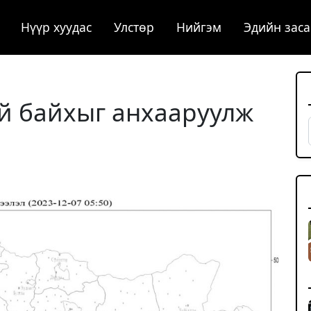
Нүүр хуудас
Улстөр
Нийгэм
Эдийн заса
үй байхыг анхааруулж