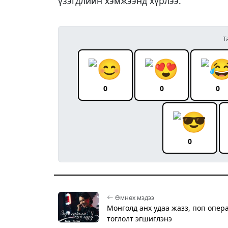
үзэгдлийн хэмжээнд хүрлээ.
Т
0
0
0
0
Өмнөх мэдээ
Монголд анх удаа жазз, поп опер
тоглолт эгшиглэнэ