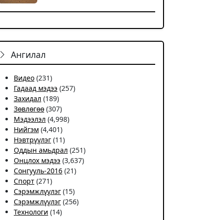
Ангилал
Видео
(231)
Гадаад мэдээ
(257)
Захидал
(189)
Зөвлөгөө
(307)
Мэдээлэл
(4,998)
Нийгэм
(4,401)
Нэвтрүүлэг
(11)
Оддын амьдрал
(251)
Онцлох мэдээ
(3,637)
Сонгууль-2016
(21)
Спорт
(271)
Сэрэмжлүүлэг
(15)
Сэрэмжлүүлэг
(256)
Технологи
(14)