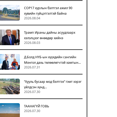
COP17 хурлын бэлтгэл ажил 90
хувийн гүйцэтгэлтэй байна
2026.08.04
Трамп Ираны дайны асуудлаарх
хэлэлцээг өнөөдөр хийнэ
2026.08.03
Д.Болд НҮБ-ын хүүхдийн сангийн
Монгол дахь төлөөлөгчтэй хамтын…
2026.07.31
“Хууль бусаар мод бэлтгэх” гэмт хэрэг
үйлдсэн хүнд…
2026.07.30
ТААНАГҮЙ ГОВЬ
2026.07.30