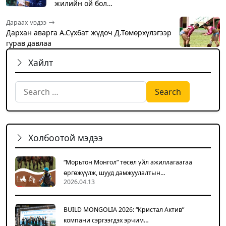
жилийн ой бол…
Дараах мэдээ
Дархан аварга А.Сүхбат жүдоч Д.Төмөрхүлэгээр
гурав давлаа
Хайлт
Search for:
Холбоотой мэдээ
“Морьтон Монгол” төсөл үйл ажиллагаагаа
өргөжүүлж, шууд дамжуулалтын…
2026.04.13
BUILD MONGOLIA 2026: “Кристал Актив”
компани сэргээгдэх эрчим…