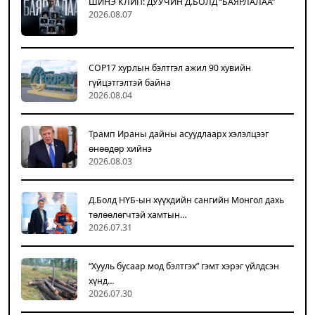
ШИНЭ КЛИП: ДУУЧИН Д.БОЛД “БАЯРЛАЛАА”
2026.08.07
COP17 хурлын бэлтгэл ажил 90 хувийн
гүйцэтгэлтэй байна
2026.08.04
Трамп Ираны дайны асуудлаарх хэлэлцээг
өнөөдөр хийнэ
2026.08.03
Д.Болд НҮБ-ын хүүхдийн сангийн Монгол дахь
төлөөлөгчтэй хамтын…
2026.07.31
“Хууль бусаар мод бэлтгэх” гэмт хэрэг үйлдсэн
хүнд…
2026.07.30