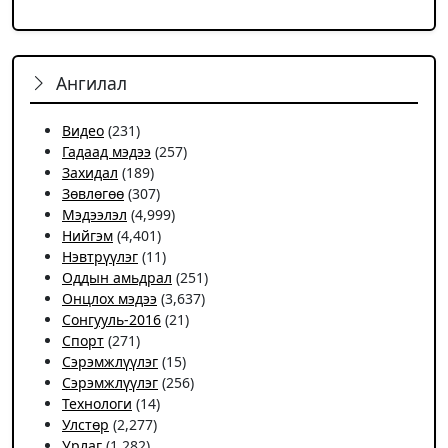
Ангилал
Видео
(231)
Гадаад мэдээ
(257)
Захидал
(189)
Зөвлөгөө
(307)
Мэдээлэл
(4,999)
Нийгэм
(4,401)
Нэвтрүүлэг
(11)
Оддын амьдрал
(251)
Онцлох мэдээ
(3,637)
Сонгууль-2016
(21)
Спорт
(271)
Сэрэмжлүүлэг
(15)
Сэрэмжлүүлэг
(256)
Технологи
(14)
Улстөр
(2,277)
Урлаг
(1,282)