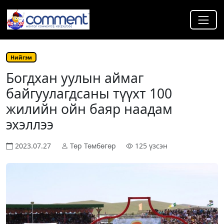
Нийгэм
Богдхан уулын аймаг
байгуулагдсаны түүхт 100
жилийн ойн баяр наадам
эхэллээ
2023.07.27
Төр Төмбөгөр
125 үзсэн