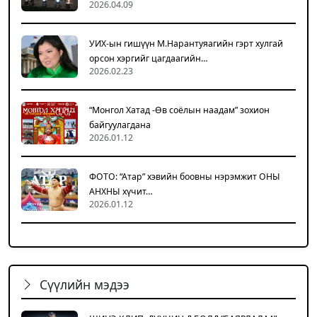
2026.04.09
УИХ-ын гишүүн М.Нарантуяагийн гэрт хулгай
орсон хэргийг цагдаагийн…
2026.02.23
“Монгол Хатад -Өв соёлын наадам” зохион
байгуулагдана
2026.01.12
ФОТО: “Атар” хэвийн боовны нэрэмжит ОНЫ
АНХНЫ хүчит…
2026.01.12
Сүүлийн мэдээ