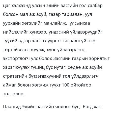
цаг хэлхээнд улсын эдийн засгийн гол салбар
болсон мал аж ахуй, газар тариалан, уул
уурхайн хөгжлийг манлайлж, улсынхаа
нийслэлийг хүнсээр, үндэсний үйлдвэрүүдийг
түүхий эдээр хангах үүргээ тасралтгүй нэр
төртэй хэрэгжүүлж, хүнс үйлдвэрлэгч,
экспортлогч улс болох Засгийн газрын зорилтыг
хэрэгжүүлэх түшиц бүс нутаг, хөдөө аж ахуйн
стратегийн бүтээгдэхүүний гол үйлдвэрлэгч
аймаг болон хөгжиж түүхт 100 ойтойгоо
золголоо.
Цаашид Эдийн засгийн чөлөөт бүс, Богд хан