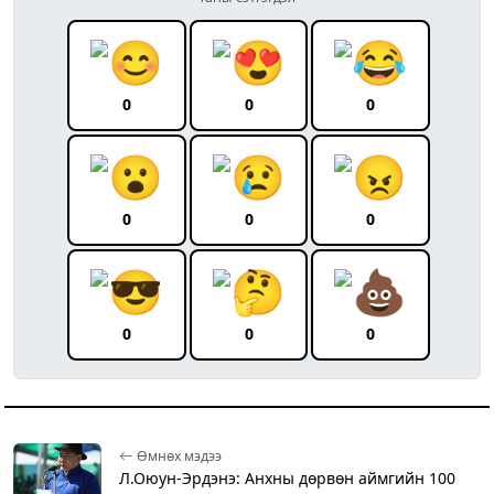
0
0
0
0
0
0
0
0
0
Өмнөх мэдээ
Л.Оюун-Эрдэнэ: Анхны дөрвөн аймгийн 100