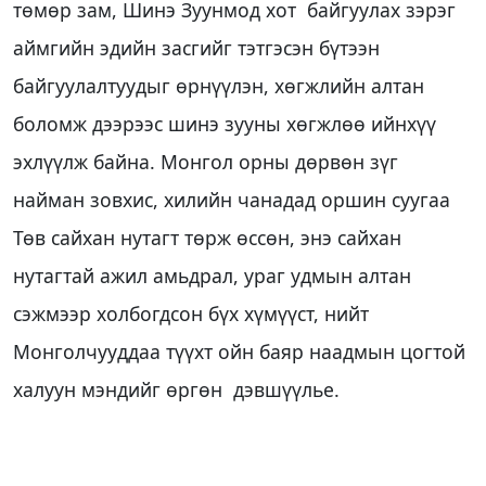
төмөр зам, Шинэ Зуунмод хот байгуулах зэрэг
аймгийн эдийн засгийг тэтгэсэн бүтээн
байгуулалтуудыг өрнүүлэн, хөгжлийн алтан
боломж дээрээс шинэ зууны хөгжлөө ийнхүү
эхлүүлж байна. Монгол орны дөрвөн зүг
найман зовхис, хилийн чанадад оршин суугаа
Төв сайхан нутагт төрж өссөн, энэ сайхан
нутагтай ажил амьдрал, ураг удмын алтан
сэжмээр холбогдсон бүх хүмүүст, нийт
Монголчууддаа түүхт ойн баяр наадмын цогтой
халуун мэндийг өргөн дэвшүүлье.