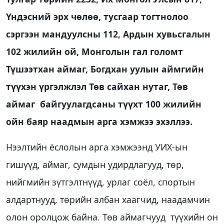
Үндэсний эрх чөлөө, тусгаар тогтнолоо
сэргээн мандуулсны 112, Ардын хувьсгалын
102 жилийн ой, Монголын гал голомт
Түшээтхан аймаг, Богдхан уулын аймгийн
түүхэн үргэлжлэл Төв сайхан нутаг, Төв
аймаг байгуулагдсаны түүхт 100 жилийн
ойн баяр наадмын арга хэмжээ эхэллээ.
Нээлтийн ёслолын арга хэмжээнд УИХ-ын
гишүүд, аймаг, сумдын удирдлагууд, төр,
нийгмийн зүтгэлтнүүд, урлаг соёл, спортын
алдартнууд, төрийн албан хаагчид, наадамчин
олон оролцож байна. Төв аймагчууд түүхийн он