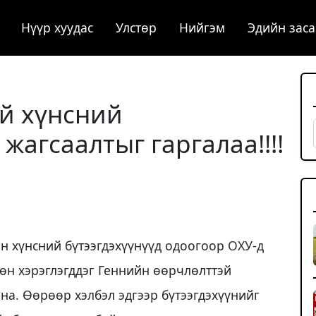
Нүүр хуудас
Улстөр
Нийгэм
Эдийн заса
й хүнсний
жагсаалтыг гаргалаа!!!!
 хүнсний бүтээгдэхүүнүүд одоогоор ОХУ-д
өн хэрэглэгддэг Геннийн өөрчлөлттэй
йна. Өөрөөр хэлбэл эдгээр бүтээгдэхүүнийг