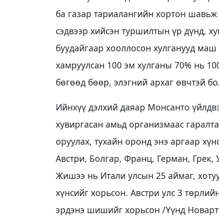
ба газар тариалангийн хортон шавьж 
сэдвээр хийсэн туршилтын үр дүнд, х
буудайгаар хооллосон хулганууд маш 
хамруулсан 100 эм хулганы 70% нь 100
бөгөөд бөөр, элэгний архаг өвчтэй бо
Ийнхүү дэлхий даяар Монсанто үйлдв
хувиргасан амьд организмаас гаралта
оруулах, тухайн оронд энэ аргаар хүн
Австри, Болгар, Франц, Герман, Грек, 
Жишээ нь Итали улсын 25 аймаг, хоту
хүнсийг хорьсон. Австри улс 3 төрли
эрдэнэ шишийг хорьсон /Үүнд Новарти