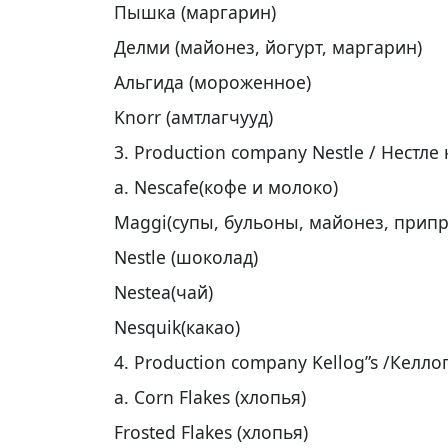
Пышка (маргарин)
Делми (майонез, йогурт, маргарин)
Альгида (мороженное)
Knorr (амтлагчууд)
3. Production company Nestle / Нестле
a. Nescafe(кофе и молоко)
Maggi(супы, бульоны, майонез, прип
Nestle (шоколад)
Nestea(чай)
Nesquik(какао)
4. Production company Kellog”s /Келло
a. Corn Flakes (хлопья)
Frosted Flakes (хлопья)