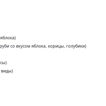
 яблока)
труби со вкусом яблока, корицы, голубики)
усы)
е виды)