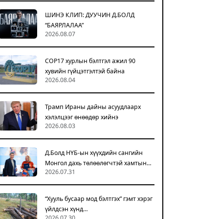
ШИНЭ КЛИП: ДУУЧИН Д.БОЛД
“БАЯРЛАЛАА”
2026.08.07
COP17 хурлын бэлтгэл ажил 90
хувийн гүйцэтгэлтэй байна
2026.08.04
Трамп Ираны дайны асуудлаарх
хэлэлцээг өнөөдөр хийнэ
2026.08.03
Д.Болд НҮБ-ын хүүхдийн сангийн
Монгол дахь төлөөлөгчтэй хамтын…
2026.07.31
“Хууль бусаар мод бэлтгэх” гэмт хэрэг
үйлдсэн хүнд…
2026.07.30