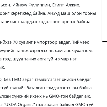
ьсон. Ийнхүү Филиппин, Египт, Алжир,
 хориг хэрэгжээд байна. АНУ-д маш олон тооны
г тавихыг шаардаж хөдөлгөөн өрнөж байгаа
нийхээ 70 хувийг импортоор авдаг. Тиймээс
үүнийг таньж хэрэглэх нь хамгаас чухал юм.
 гээд шууд таних аргагүй ч ямар нэг
аж.
, без ГМО зэрэг тэмдэглэгээг хийсэн байдаг
тгүй гэдгийг баталсан тэмдэглэгээ юм байна.
лсан хүнсний ихэнх нь GMO-той байдаг аж.
э “USDA Organic” гэж заасан байвал GMO-гүй