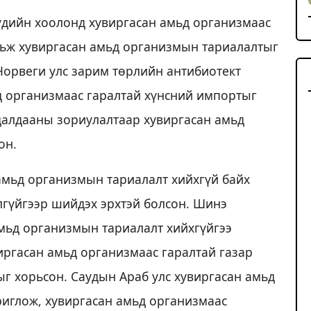
 үдийн хоолонд хувиргасан амьд организмаас
орьж хувиргасан амьд организмын тариалалтыг
 Норвеги улс зарим төрлийн антибиотект
ьд организмаас гаралтай хүнсний импортыг
удалдааны зориулалтаар хувиргасан амьд
он.
амьд организмын тариалалт хийхгүй байх
лгүйгээр шийдэх эрхтэй болсон. Шинэ
мьд организмын тариалалт хийхгүйгээ
виргасан амьд организмаас гаралтай газар
г хорьсон. Саудын Араб улс хувиргасан амьд
риглож, хувиргасан амьд организмаас