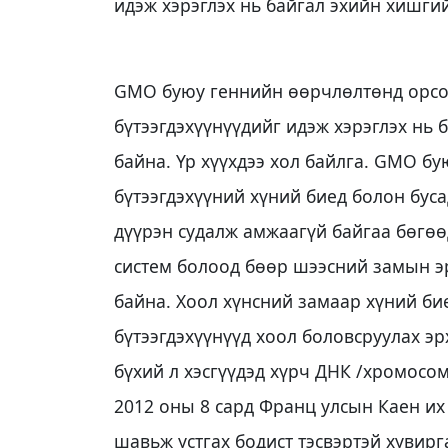
идэж хэрэглэх нь байгал эхийн хишги
GМО буюу геннийн өөрчлөлтөнд орсон
бүтээгдэхүүнүүдийг идэж хэрэглэх нь б
байна. Үр хүүхдээ хол байлга. GМО б
бүтээгдэхүүний хүний биед болон бус
дүүрэн судалж амжаагүй байгаа бөгө
систем болоод бөөр шээсний замын э
байна. Хоол хүнсний замаар хүний би
бүтээгдэхүүнүүд хоол боловсруулах э
бүхий л хэсгүүдэд хүрч ДНК /хромосо
2012 оны 8 сард Франц улсын Каен их
шавьж устгах бодист тэсвэртэй хувир