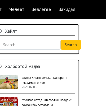
г
Чѳлѳѳт
Зөвлөгөө
Захидал
Хайлт
Search for:
Холбоотой мэдээ
ШИНЭ КЛИП: МУГЖ Л.Банзрагч
“Наадмын өглөө”
2026.07.03
“Монгол Хатад -Өв соёлын наадам”
зохион байгуулагдана