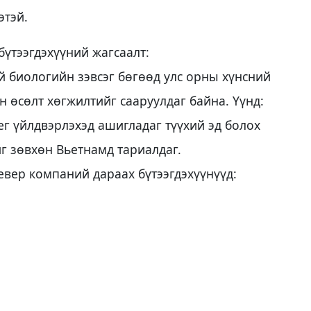
этэй.
үтээгдэхүүний жагсаалт:
 биологийн зэвсэг бөгөөд улс орны хүнсний
 өсөлт хөгжилтийг сааруулдаг байна. Үүнд:
афег үйлдвэрлэхэд ашигладаг түүхий эд болох
г зөвхөн Вьетнамд тариалдаг.
евер компаний дараах бүтээгдэхүүнүүд: