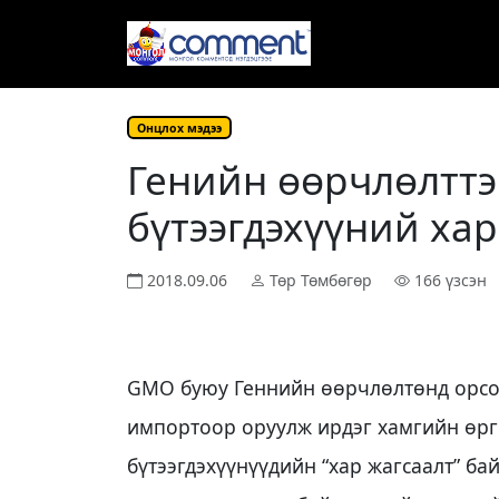
Онцлох мэдээ
Генийн өөрчлөлттэ
бүтээгдэхүүний хар 
2018.09.06
Төр Төмбөгөр
166 үзсэн
GМО буюу Геннийн өөрчлөлтөнд орсон
импортоор оруулж ирдэг хамгийн өрг
бүтээгдэхүүнүүдийн “хар жагсаалт” ба