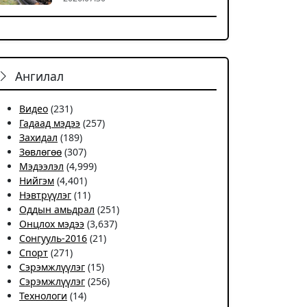
Ангилал
Видео
(231)
Гадаад мэдээ
(257)
Захидал
(189)
Зөвлөгөө
(307)
Мэдээлэл
(4,999)
Нийгэм
(4,401)
Нэвтрүүлэг
(11)
Оддын амьдрал
(251)
Онцлох мэдээ
(3,637)
Сонгууль-2016
(21)
Спорт
(271)
Сэрэмжлүүлэг
(15)
Сэрэмжлүүлэг
(256)
Технологи
(14)