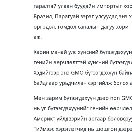
гаралтай улаан буудайн импортыг хор
Бразил, Парагуай зэрэг улсуудад энэ
өргөдөл, гомдол саналын дагуу хори
аж.
Харин манай улс хүнсний бүтээгдэхүү
генийн өөрчлөлттэй хүнсний бүтээгдэх
Хэдийгээр энэ GMO бүтээгдэхүүн байна
байдлаар урьдчилан сэргийлж болох 
Мөн зарим бүтээгдэхүүн дээр non GMO
нь уг бүтээгдэхүүнийг генийн өөрчлөл
Америкт үйлдвэрийн аргаар боловсруу
Тиймээс хэрэглэгчид нь шошгон дээрэ