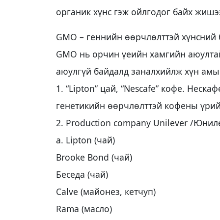
органик хүнс гэж ойлгодог байх жишэ
GМО – геннийн өөрчлөлттэй хүнсний б
GМО нь орчин үеийн хамгийн аюултай
аюулгүй байдалд заналхийлж хүн амын
1. “Lipton” цай, “Nescafe” кофе. Неск
генетикийн өөрчлөлттэй кофены үрий
2. Production company Unilever /Юнил
a. Lipton (чай)
Brooke Bond (чай)
Беседа (чай)
Calve (майонез, кетчуп)
Rama (масло)