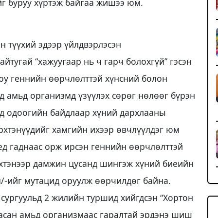
йг буруу хүртэж байгаа жишээ юм.
 түүхий эдээр үйлдвэрлэсэн
айтугай “хажуугаар нь ч гарч болохгүй” гэсэн
уюу геннийн өөрчлөлттэй хүнсний болон
ад амьд организмд үзүүлэх сөрөг нөлөөг бүрэн
өд одоогийн байдлаар хүний дархлааны
рхтэнүүдийг хамгийн ихээр өвчлүүлдэг юм
ед гаднаас орж ирсэн геннийн өөрчлөлттэй
рхтэнээр дамжин цусанд шингэж хүний биеийн
м/-ийг мутацид оруулж өөрчилдөг байна.
 сургуульд 2 жилийн туршид хийгдсэн “Хортон
гасан амьд организмаас гаралтай эрдэнэ шиш