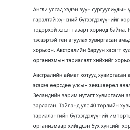
Англи улсад хэдэн зуун сургуулиудын
гаралтай хүнсний бүтээгдэхүүнийг х
тодорхой хэсэг газарт хориод байна.
тэсвэртэй ген агуулах хувиргасан ам
хорьсон. Австралийн баруун хэсэгт х
организмын тариалалт хийхийг хорьс
Австралийн аймаг хотууд хувиргасан 
эсэхээ өөрсдөө улсын зөвшөөрөл ава
Зеландийн зарим нутагт хувиргасан а
зарласан. Тайланд улс 40 төрлийн ху
тариалангийн бүтээгдэхүүний импорты
организмаар хийгдсэн бүх хүнсийг хо