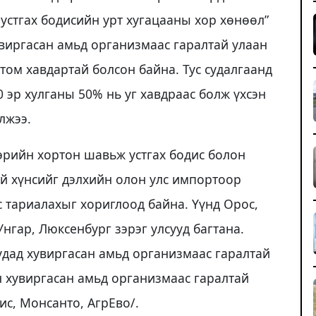
устгах бодисийн урт хугацааны хор хөнөөл”
увиргасан амьд организмаас гаралтай улаан
том хавдартай болсон байна. Тус судалгаанд
 эр хулганы 50% нь уг хавдраас болж үхсэн
лжээ.
эрийн хортон шавьж устгах бодис болон
й хүнсийг дэлхийн олон улс импортоор
с тариалахыг хориглоод байна. Үүнд Орос,
Унгар, Люксенбург зэрэг улсууд багтана.
удад хувиргасан амьд организмаас гаралтай
йн хувиргасан амьд организмаас гаралтай
с, Монсанто, АгрЕво/.