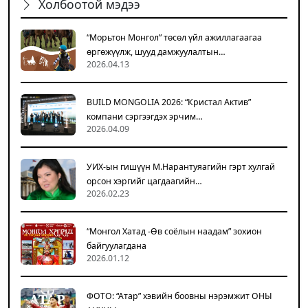
Холбоотой мэдээ
“Морьтон Монгол” төсөл үйл ажиллагаагаа
өргөжүүлж, шууд дамжуулалтын…
2026.04.13
BUILD MONGOLIA 2026: “Кристал Актив”
компани сэргээгдэх эрчим…
2026.04.09
УИХ-ын гишүүн М.Нарантуяагийн гэрт хулгай
орсон хэргийг цагдаагийн…
2026.02.23
“Монгол Хатад -Өв соёлын наадам” зохион
байгуулагдана
2026.01.12
ФОТО: “Атар” хэвийн боовны нэрэмжит ОНЫ