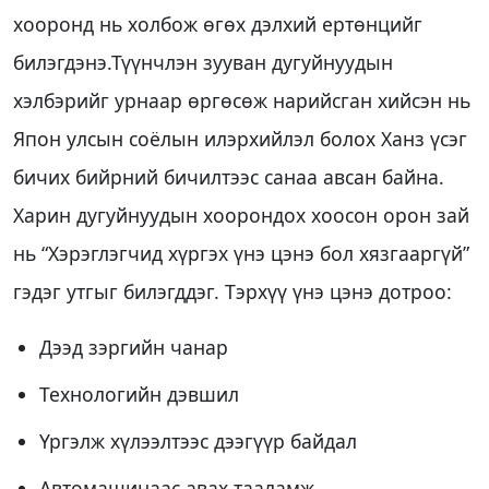
хооронд нь холбож өгөх дэлхий ертөнцийг
билэгдэнэ.Түүнчлэн зууван дугуйнуудын
хэлбэрийг урнаар өргөсөж нарийсган хийсэн нь
Япон улсын соёлын илэрхийлэл болох Ханз үсэг
бичих бийрний бичилтээс санаа авсан байна.
Харин дугуйнуудын хоорондох хоосон орон зай
нь “Хэрэглэгчид хүргэх үнэ цэнэ бол хязгааргүй”
гэдэг утгыг билэгддэг. Тэрхүү үнэ цэнэ дотроо:
Дээд зэргийн чанар
Технологийн дэвшил
Үргэлж хүлээлтээс дээгүүр байдал
Автомашинаас авах тааламж