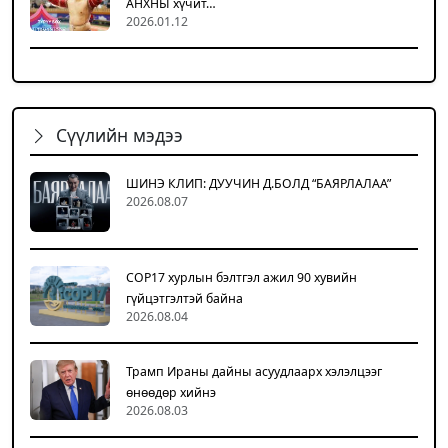
АНХНЫ хүчит…
2026.01.12
Сүүлийн мэдээ
ШИНЭ КЛИП: ДУУЧИН Д.БОЛД “БАЯРЛАЛАА”
2026.08.07
COP17 хурлын бэлтгэл ажил 90 хувийн
гүйцэтгэлтэй байна
2026.08.04
Трамп Ираны дайны асуудлаарх хэлэлцээг
өнөөдөр хийнэ
2026.08.03