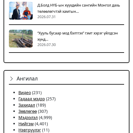
Д.Болд НҮБ-ын хүүхдийн сангийн Монгол дахь
төлөөлөгчтэй хамтын…
2026.07.31
“Хууль бусаар мод бэлтгэх” гэмт хэрэг үйлдсэн
хүнд…
2026.07.30
Ангилал
Видео
(231)
Гадаад мэдээ
(257)
Захидал
(189)
Зөвлөгөө
(307)
Мэдээлэл
(4,999)
Нийгэм
(4,401)
Нэвтрүүлэг
(11)