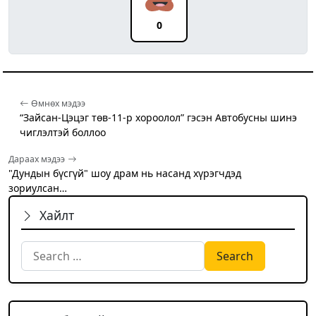
0
Өмнөх мэдээ
“Зайсан-Цэцэг төв-11-р хороолол” гэсэн Автобусны шинэ
чиглэлтэй боллоо
Дараах мэдээ
"Дундын бүсгүй" шоу драм нь насанд хүрэгчдэд
зориулсан…
Хайлт
Search for: