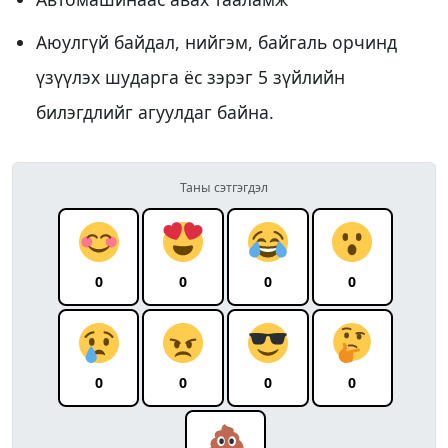
Аюулгүй байдал, нийгэм, байгаль орчинд
үзүүлэх шударга ёс зэрэг 5 зүйлийн
билэгдлийг агуулдаг байна.
Таны сэтгэгдэл
0
0
0
0
0
0
0
0