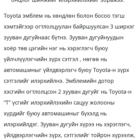
Toyota эмблем нь хөндлөн болон босоо тэгш
хэмтэйгээр огтлолцуулан байршуулсан 3 ширхэг
зууван дугуйнаас бүтнэ. Зууван дугуйнуудын
хоёр төв цэгийн нэг нь хэрэглэгч буюу
үйлчлүүлэгчийн зүрх сэтгэл , нөгөө нь
автомашиныг үйлдвэрлэгч буюу Toyota-н зүрх
сэтгэлийг илэрхийлнэ. Эмблемийн дотор
хэсгийн огтлолцсон 2 зууван дугуйг нь Toyota-н
“T” үсгийг илэрхийлэхийн сацуу жолооны
хүрдийг буюу автомашиныг бүхэлд нь
илэрхийлдэг. Зууван дугуйн хүрээ нь хэрэглэгч,
үйлдвэрлэгчийн зүрх, сэтгэлийг тойрон хүрээлж,