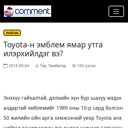
Нийгэм
Toyota-н эмблем ямар утга
илэрхийлдэг вэ?
2018.09.04
Төр Төмбөгөр
160 үзсэн
Энэхүү гайхалтай, дэлхийн хүн бүр шахуу мэдэх
алдартай эмблемийг 1989 оны 10-р сард болсон
50 жилийн ойн арга хэмжээний үеэр Toyota анх
нийтэд танилцуулан тус ондоо шинээр гаргасан