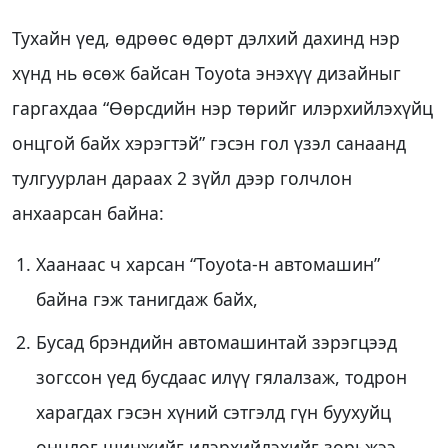
Тухайн үед, өдрөөс өдөрт дэлхий дахинд нэр
хүнд нь өсөж байсан Toyota энэхүү дизайныг
гаргахдаа “Өөрсдийн нэр төрийг илэрхийлэхүйц
онцгой байх хэрэгтэй” гэсэн гол үзэл санаанд
тулгуурлан дараах 2 зүйл дээр голчлон
анхаарсан байна:
Хаанаас ч харсан “Toyota-н автомашин”
байна гэж танигдаж байх,
Бусад брэндийн автомашинтай зэрэгцээд
зогссон үед бусдаас илүү гялалзаж, тодрон
харагдах гэсэн хүний сэтгэлд гүн буухуйц
онцлог шинжийг илэрхийлэхийг зорьжээ.