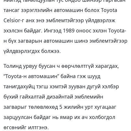
тансаг зэрэглэлийн автомашин болох Toyota
Celsior-г анх энэ эмблемтэйгээр үйлдвэрлэж
эхэлсэн байдаг. Ингээд 1989 оноос эхлэн Toyota-
н бүх загварын автомашин шинэ эмблемтэйгээр
үйлдвэрлэгдэх болжээ.
Толинд урвуу буусан ч өөрчлөлтгүй харагдах,
“Toyota-н автомашин” байна гэж шууд
танигдахуйц тэгш хэмтэй зууван дугуй хэлбэр
бүхий гайхалтай дизайнтай эмблемийн
загварыг төлөвлөхөд 5 жилийн урт хугацааг
зарцуулсан байдаг нь ямар их ач холбогдол
өгсөнийг илтгэнэ.