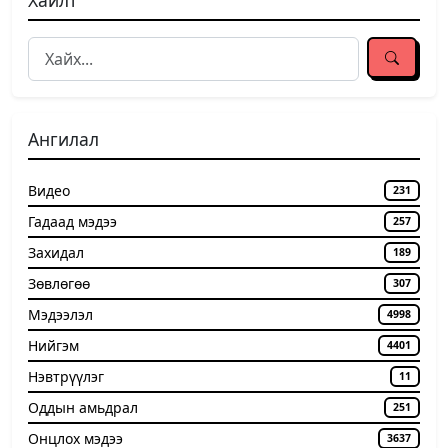
Ангилал
Видео
231
Гадаад мэдээ
257
Захидал
189
Зөвлөгөө
307
Мэдээлэл
4998
Нийгэм
4401
Нэвтрүүлэг
11
Оддын амьдрал
251
Онцлох мэдээ
3637