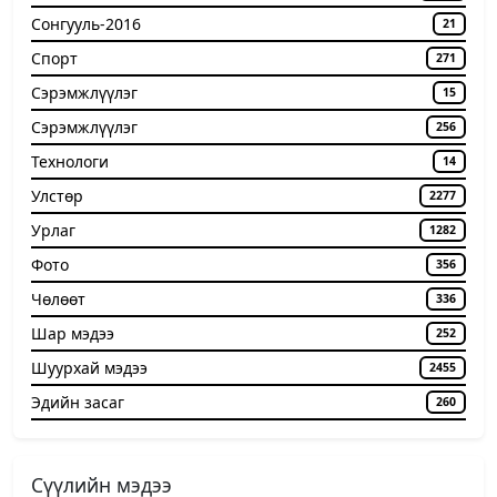
Сонгууль-2016
21
Спорт
271
Сэрэмжлүүлэг
15
Сэрэмжлүүлэг
256
Технологи
14
Улстөр
2277
Урлаг
1282
Фото
356
Чѳлѳѳт
336
Шар мэдээ
252
Шуурхай мэдээ
2455
Эдийн засаг
260
Сүүлийн мэдээ