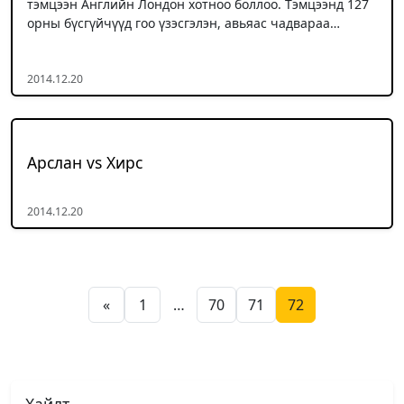
тэмцээн Английн Лондон хотноо боллоо. Тэмцээнд 127
орны бүсгүйчүүд гоо үзэсгэлэн, авьяас чадвараа…
2014.12.20
Арслан vs Хирс
2014.12.20
Posts pagination
«
1
…
70
71
72
Хайлт