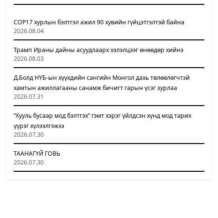
COP17 хурлын бэлтгэл ажил 90 хувийн гүйцэтгэлтэй байна
2026.08.04
Трамп Ираны дайны асуудлаарх хэлэлцээг өнөөдөр хийнэ
2026.08.03
Д.Болд НҮБ-ын хүүхдийн сангийн Монгол дахь төлөөлөгчтэй
хамтын ажиллагааны санамж бичигт гарын үсэг зурлаа
2026.07.31
“Хууль бусаар мод бэлтгэх” гэмт хэрэг үйлдсэн хүнд мод тарих
үүрэг хүлээлгэжээ
2026.07.30
ТААНАГҮЙ ГОВЬ
2026.07.30