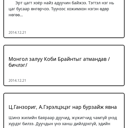
Эрт цагт хоёр найз адуучин байжээ. Тэгтэл нэг нь
цаг бусаар өнгөрчээ. Түүнээс хожимхон нэгэн өдөр
нөгөө…
2014.12.21
Монгол залуу Коби Брайнтыг атмандав /
бичлэг/
2014.12.21
Ц.Ганзориг, А.Гэрэлцэцэг нар бурзайж явна
Шинэ жилийн баяраар дуучид, жүжигчид чамгүй үнэд
хүрдэг билээ. Дуучдын үнэ ханш дийлдэхгүй, эдийн