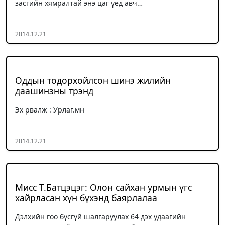
засгийн хямралтай энэ цаг үед авч…
2014.12.21
Оддын тодорхойлсон шинэ жилийн
даашинзны трэнд
Эх рвалж : Урлаг.мн
2014.12.21
Мисс Т.Батцэцэг: Олон сайхан урмын үгс
хайрласан хүн бүхэнд баярлалаа
Дэлхийн гоо бүсгүй шалгаруулах 64 дэх удаагийн