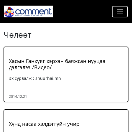
Чѳлѳѳт
Хасын Ганхуяг хэрхэн баяжсан нууцаа
дэлгэлээ /Видео/
Эх сурвалж : shuurhai.mn
2014.12.21
Хүнд насаа хэлдэггүйн учир