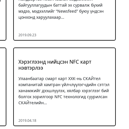
байгууллагуудын баттай эх сурвалж бүхий
мэдээ, мэдээллийг “Newsfeed” буюу үндсэн
цонхонд харуулахаар…
2019.09.23
Хэрэглээнд нийцсэн NFC карт
нэвтэрлээ
Улаанбаатар смарт карт ХХК-нь СКАЙтел
компанитай хамтран үйлчлүүлэгчдийн сэтгэл
ханамжийг дээшлүүлэх, хялбар хэрэглээг бий
болгох зорилгоор NFC технологид суурилсан
СКАЙтелийн…
2019.04.18