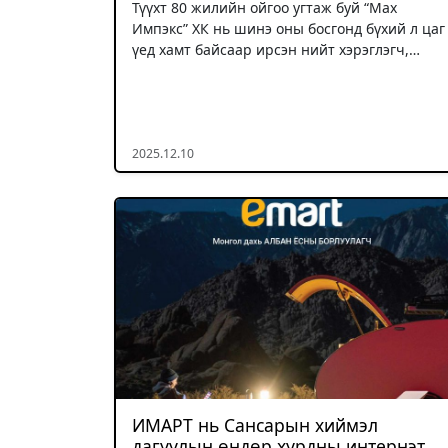
Түүхт 80 жилийн ойгоо угтаж буй “Мах
Импэкс” ХК нь шинэ оны босгонд бүхий л цаг
үед хамт байсаар ирсэн нийт хэрэглэгч,…
2025.12.10
ИМАРТ нь Сансарын хиймэл
дагуулын өндөр хурдны интернэт