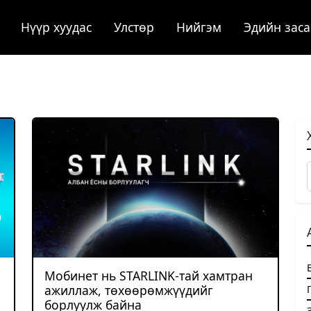
Нүүр хуудас
Улстөр
Нийгэм
Эдийн заса
Мобинет нь STARLINK-тай хамтран
ажиллаж, төхөөрөмжүүдийг
борлуулж байна