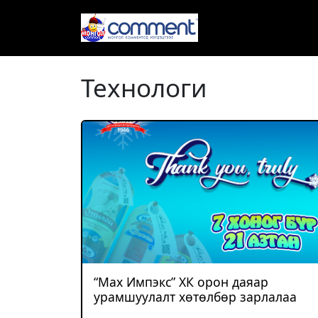
Технологи
“Мах Импэкс” ХК орон даяар
урамшуулалт хөтөлбөр зарлалаа