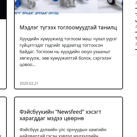
Мэдлэг түгээх тоглоомуудтай танилц
Хүүхдийн хүмүүжилд тоглоом маш чухал үүрэг
гүйцэтгэдэг гэдгийг эрдэмтэд тогтоосон
байдаг. Тоглоом нь хүүхдийн оюун ухааныг
хөгжүүлж, зөв хүмүүжилтэй болох, сэргэлэн
цовоо…
2020.02.21
Фэйсбүүкийн “Newsfeed” хэсэгт
харагддаг мэдээ цөөрнө
Фэйсбүүк дэлхийн улс орнуудын хамгийн
g
найдвартай гэсэн хэвлэл мэдээллийн