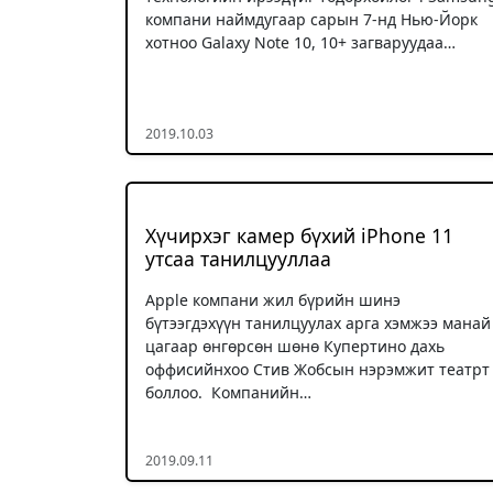
компани наймдугаар сарын 7-нд Нью-Йорк
хотноо Galaxy Note 10, 10+ загваруудаа…
2019.10.03
Хүчирхэг камер бүхий iPhone 11
утсаа танилцууллаа
Apple компани жил бүрийн шинэ
бүтээгдэхүүн танилцуулах арга хэмжээ манай
цагаар өнгөрсөн шөнө Купертино дахь
оффисийнхоо Стив Жобсын нэрэмжит театрт
боллоо. Компанийн…
2019.09.11