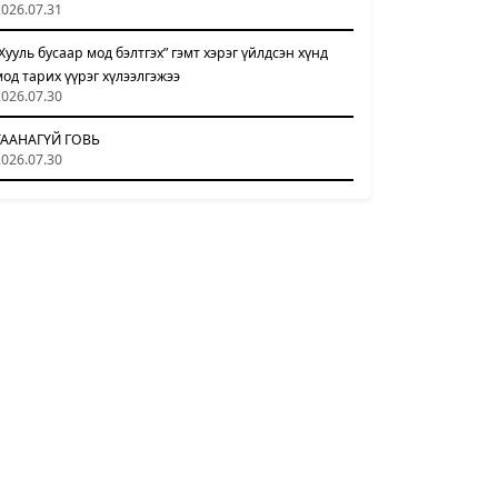
2026.07.31
“Хууль бусаар мод бэлтгэх” гэмт хэрэг үйлдсэн хүнд
мод тарих үүрэг хүлээлгэжээ
2026.07.30
ТААНАГҮЙ ГОВЬ
2026.07.30