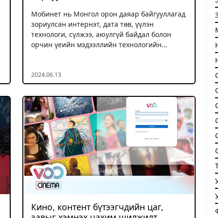
Мобинет нь Монгол орон даяар байгууллагад
зориулсан интернэт, дата төв, үүлэн
технологи, сүлжээ, аюулгүй байдал болон
орчин үеийн мэдээллийн технологийн…
2024.06.13
Кино, контент бүтээгчдийн цаг,
завыг хэмнэх цахим шилжилт