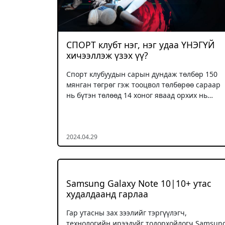
СПОРТ клубт нэг, нэг удаа ҮНЭГҮЙ
хичээллэж үзэх үү?
Спорт клубуудын сарын дундаж төлбөр 150
мянган төгрөг гэж тооцвол төлбөрөө сараар
нь бүтэн төлөөд 14 хоног яваад орхих нь…
2024.04.29
Samsung Galaxy Note 10|10+ утас
худалдаанд гарлаа
Гар утасны зах зээлийг тэргүүлэгч,
технологийн ирээдүйг тодорхойлогч Samsun