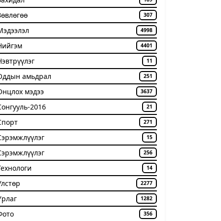
Зөвлөгөө
307
Мэдээлэл
4998
Нийгэм
4401
Нэвтрүүлэг
11
Оддын амьдрал
251
Онцлох мэдээ
3637
Сонгууль-2016
21
Спорт
271
Сэрэмжлүүлэг
15
Сэрэмжлүүлэг
256
Технологи
14
Улстөр
2277
Урлаг
1282
Фото
356