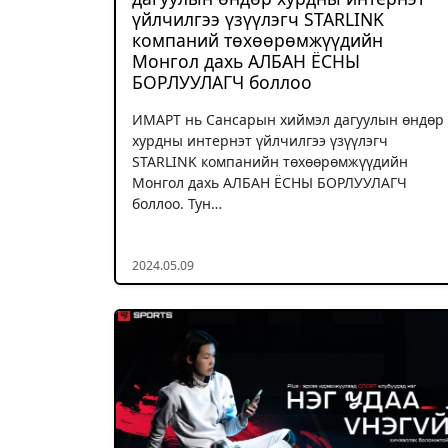
үйлчилгээ үзүүлэгч STARLINK
компаний төхөөрөмжүүдийн
Монгол дахь АЛБАН ЁСНЫ
БОРЛУУЛАГЧ боллоо
ИМАРТ нь Сансарын хиймэл дагуулын өндөр
хурдны интернэт үйлчилгээ үзүүлэгч
STARLINK компанийн төхөөрөмжүүдийн
Монгол дахь АЛБАН ЁСНЫ БОРЛУУЛАГЧ
боллоо. Тун…
2024.05.09