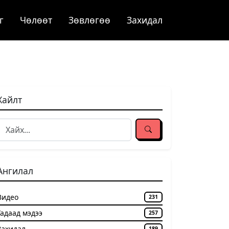
г
Чѳлѳѳт
Зөвлөгөө
Захидал
Хайлт
Ангилал
Видео
231
Гадаад мэдээ
257
Захидал
189