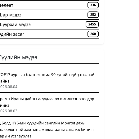
Чѳлѳѳт
336
Шар мэдээ
252
Шуурхай мэдээ
2455
Эдийн засаг
260
Сүүлийн мэдээ
COP17 хурлын бэлтгэл ажил 90 хувийн гүйцэтгэлтэй
байна
2026.08.04
Трамп Ираны дайны асуудлаарх хэлэлцээг өнөөдөр
хийнэ
2026.08.03
Д.Болд НҮБ-ын хүүхдийн сангийн Монгол дахь
төлөөлөгчтэй хамтын ажиллагааны санамж бичигт
гарын үсэг зурлаа