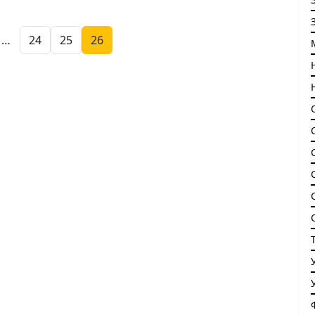
Posts pagination
…
24
25
26