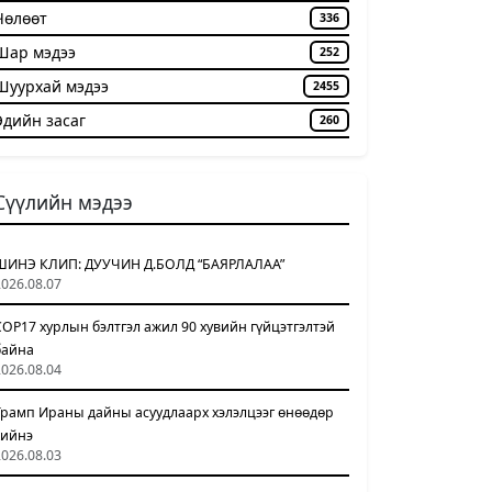
Чѳлѳѳт
336
Шар мэдээ
252
Шуурхай мэдээ
2455
Эдийн засаг
260
Сүүлийн мэдээ
ШИНЭ КЛИП: ДУУЧИН Д.БОЛД “БАЯРЛАЛАА”
2026.08.07
COP17 хурлын бэлтгэл ажил 90 хувийн гүйцэтгэлтэй
байна
2026.08.04
Трамп Ираны дайны асуудлаарх хэлэлцээг өнөөдөр
хийнэ
2026.08.03