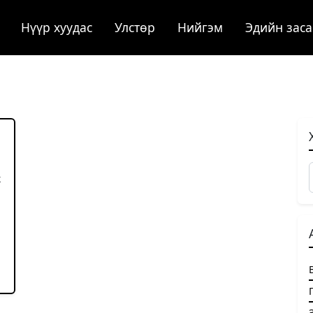
Нүүр хуудас
Улстөр
Нийгэм
Эдийн заса
к