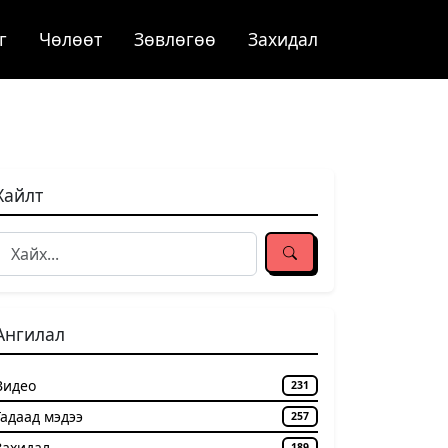
г
Чѳлѳѳт
Зөвлөгөө
Захидал
Хайлт
Ангилал
Видео
231
Гадаад мэдээ
257
Захидал
189