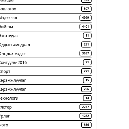
Зөвлөгөө
307
Мэдээлэл
4999
Нийгэм
4401
Нэвтрүүлэг
11
Оддын амьдрал
251
Онцлох мэдээ
3637
Сонгууль-2016
21
Спорт
271
Сэрэмжлүүлэг
15
Сэрэмжлүүлэг
256
Технологи
14
Улстөр
2277
Урлаг
1282
Фото
356