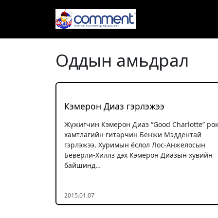
Оддын амьдрал
Кэмерон Диаз гэрлэжээ
Жүжигчин Кэмерон Диаз “Good Charlotte” ро
хамтлагийн гитарчин Бенжи Мэддентай
гэрлэжээ. Хуримын ёслол Лос-Анжелосын
Беверли-Хиллз дэх Кэмерон Диазын хувийн
байшинд…
2015.01.07