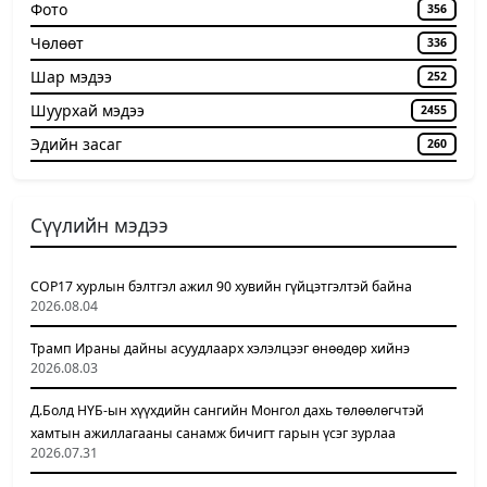
Фото
356
Чѳлѳѳт
336
Шар мэдээ
252
Шуурхай мэдээ
2455
Эдийн засаг
260
Сүүлийн мэдээ
COP17 хурлын бэлтгэл ажил 90 хувийн гүйцэтгэлтэй байна
2026.08.04
Трамп Ираны дайны асуудлаарх хэлэлцээг өнөөдөр хийнэ
2026.08.03
Д.Болд НҮБ-ын хүүхдийн сангийн Монгол дахь төлөөлөгчтэй
хамтын ажиллагааны санамж бичигт гарын үсэг зурлаа
2026.07.31