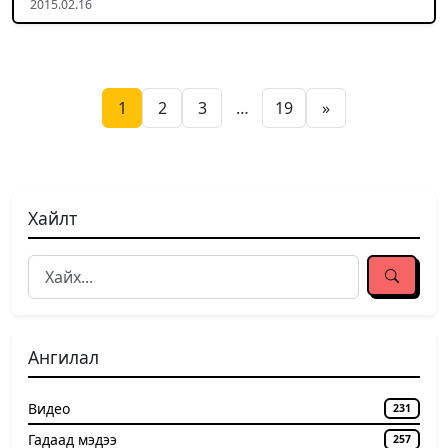
2015.02.16
Posts pagination
1
2
3
…
19
»
Хайлт
Ангилал
Видео
231
Гадаад мэдээ
257