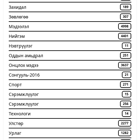
Захидал
189
Зөвлөгөө
307
Мэдээлэл
4998
Нийгэм
4401
Нэвтрүүлэг
11
Оддын амьдрал
251
Онцлох мэдээ
3637
Сонгууль-2016
21
Спорт
271
Сэрэмжлүүлэг
15
Сэрэмжлүүлэг
256
Технологи
14
Улстөр
2277
Урлаг
1282