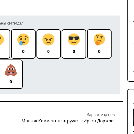
аны сэтгэгдэл
0
0
0
0
0
Дараах мэдээ
Монгол Коммент нэвтрүүлэгт:Иргэн Доржоос