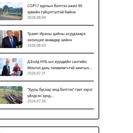
COP17 хурлын бэлтгэл ажил 90
хувийн гүйцэтгэлтэй байна
2026.08.04
Трамп Ираны дайны асуудлаарх
хэлэлцээг өнөөдөр хийнэ
2026.08.03
Д.Болд НҮБ-ын хүүхдийн сангийн
Монгол дахь төлөөлөгчтэй хамтын…
2026.07.31
“Хууль бусаар мод бэлтгэх” гэмт хэрэг
үйлдсэн хүнд…
2026.07.30