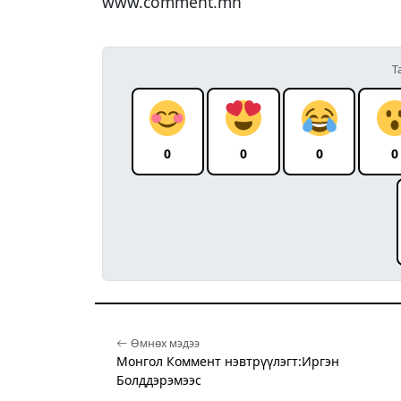
www.comment.mn
Т
0
0
0
0
Өмнөх мэдээ
Монгол Коммент нэвтрүүлэгт:Иргэн
Болддэрэмээс