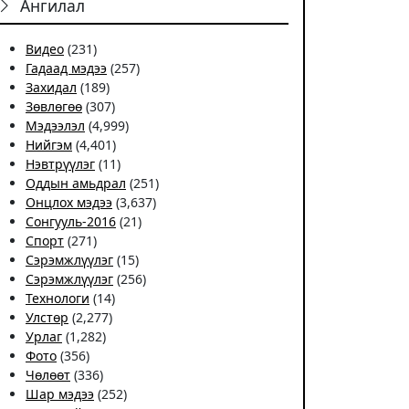
Ангилал
Видео
(231)
Гадаад мэдээ
(257)
Захидал
(189)
Зөвлөгөө
(307)
Мэдээлэл
(4,999)
Нийгэм
(4,401)
Нэвтрүүлэг
(11)
Оддын амьдрал
(251)
Онцлох мэдээ
(3,637)
Сонгууль-2016
(21)
Спорт
(271)
Сэрэмжлүүлэг
(15)
Сэрэмжлүүлэг
(256)
Технологи
(14)
Улстөр
(2,277)
Урлаг
(1,282)
Фото
(356)
Чѳлѳѳт
(336)
Шар мэдээ
(252)