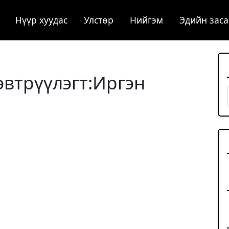
Нүүр хуудас
Улстөр
Нийгэм
Эдийн заса
втрүүлэгт:Иргэн