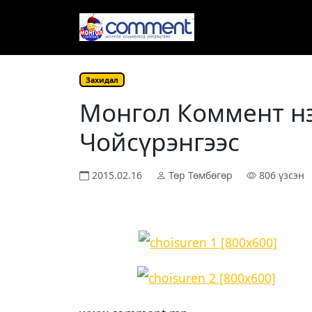
Захидал
Монгол Коммент нэ
Чойсүрэнгээс
2015.02.16
Төр Төмбөгөр
806 үзсэн