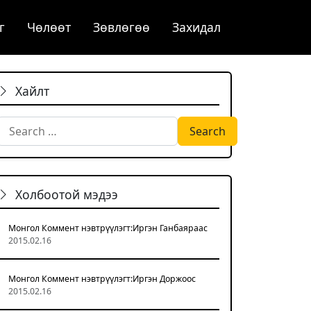
г
Чѳлѳѳт
Зөвлөгөө
Захидал
Хайлт
Search for:
Холбоотой мэдээ
Монгол Коммент нэвтрүүлэгт:Иргэн Ганбаяраас
2015.02.16
Монгол Коммент нэвтрүүлэгт:Иргэн Доржоос
2015.02.16