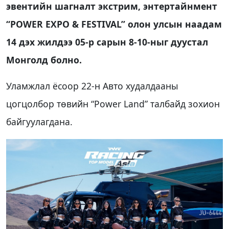
эвентийн шагналт экстрим, энтертайнмент
“POWER EXPO & FESTIVAL” олон улсын наадам
14 дэх жилдээ 05-р сарын 8-10-ныг дуустал
Монголд болно.
Уламжлал ёсоор 22-н Авто худалдааны
цогцолбор төвийн “Power Land” талбайд зохион
байгуулагдана.