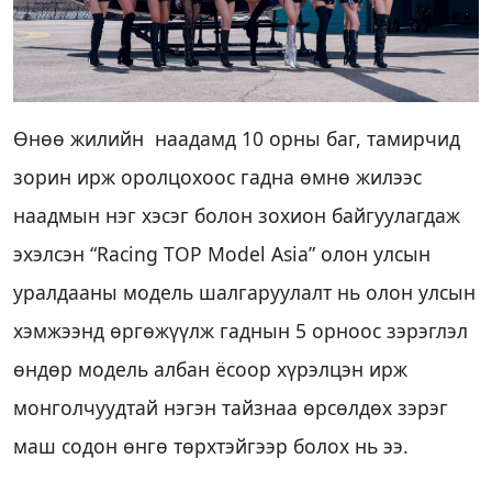
Өнөө жилийн наадамд 10 орны баг, тамирчид
зорин ирж оролцохоос гадна өмнө жилээс
наадмын нэг хэсэг болон зохион байгуулагдаж
эхэлсэн “Racing TOP Model Asia” олон улсын
уралдааны модель шалгаруулалт нь олон улсын
хэмжээнд өргөжүүлж гаднын 5 орноос зэрэглэл
өндөр модель албан ёсоор хүрэлцэн ирж
монголчуудтай нэгэн тайзнаа өрсөлдөх зэрэг
маш содон өнгө төрхтэйгээр болох нь ээ.