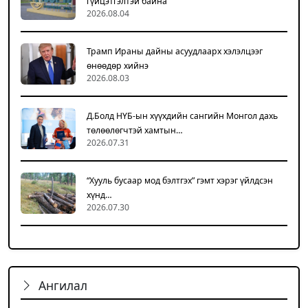
гүйцэтгэлтэй байна
2026.08.04
Трамп Ираны дайны асуудлаарх хэлэлцээг
өнөөдөр хийнэ
2026.08.03
Д.Болд НҮБ-ын хүүхдийн сангийн Монгол дахь
төлөөлөгчтэй хамтын…
2026.07.31
“Хууль бусаар мод бэлтгэх” гэмт хэрэг үйлдсэн
хүнд…
2026.07.30
Ангилал