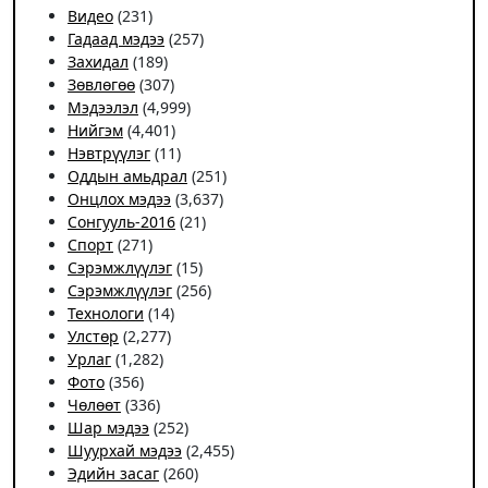
Видео
(231)
Гадаад мэдээ
(257)
Захидал
(189)
Зөвлөгөө
(307)
Мэдээлэл
(4,999)
Нийгэм
(4,401)
Нэвтрүүлэг
(11)
Оддын амьдрал
(251)
Онцлох мэдээ
(3,637)
Сонгууль-2016
(21)
Спорт
(271)
Сэрэмжлүүлэг
(15)
Сэрэмжлүүлэг
(256)
Технологи
(14)
Улстөр
(2,277)
Урлаг
(1,282)
Фото
(356)
Чѳлѳѳт
(336)
Шар мэдээ
(252)
Шуурхай мэдээ
(2,455)
Эдийн засаг
(260)