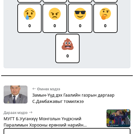
0
0
0
0
0
Өмнөх мэдээ
Замын-Үүд дэх Гаалийн газрын даргаар
С.Дамбажавыг томилжээ
Дараах мэдээ
МУГТ Б.Ууганхүү Монголын Үндэсний
Паралимын Хорооны ерөнхий нарийн…