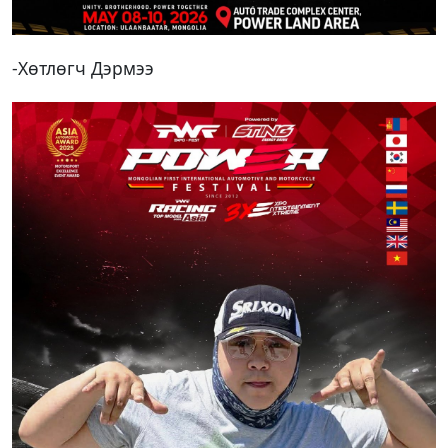
-Хөтлөгч Дэрмээ