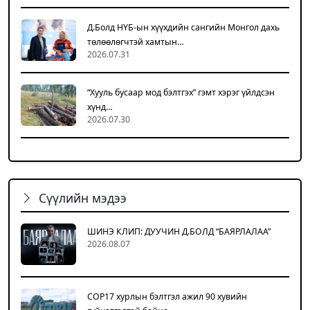
Д.Болд НҮБ-ын хүүхдийн сангийн Монгол дахь
төлөөлөгчтэй хамтын…
2026.07.31
“Хууль бусаар мод бэлтгэх” гэмт хэрэг үйлдсэн
хүнд…
2026.07.30
Сүүлийн мэдээ
ШИНЭ КЛИП: ДУУЧИН Д.БОЛД “БАЯРЛАЛАА”
2026.08.07
COP17 хурлын бэлтгэл ажил 90 хувийн