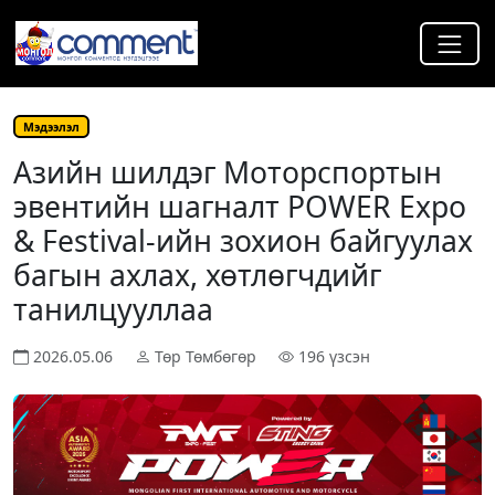
Мэдээлэл
Азийн шилдэг Моторспортын
эвентийн шагналт POWER Expo
& Festival-ийн зохион байгуулах
багын ахлах, хөтлөгчдийг
танилцууллаа
2026.05.06
Төр Төмбөгөр
196 үзсэн