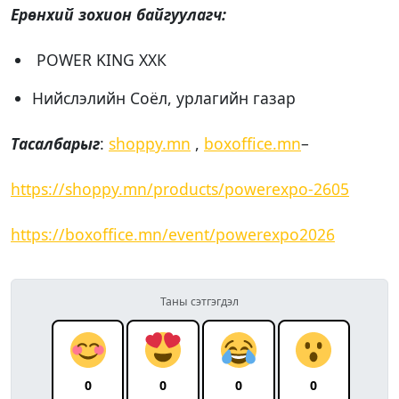
Ерөнхий зохион байгуулагч:
POWER KING ХХК
Нийслэлийн Соёл, урлагийн газар
Тасалбарыг
:
shoppy.mn
,
boxoffice.mn
–
https://shoppy.mn/products/powerexpo-2605
https://boxoffice.mn/event/powerexpo2026
Таны сэтгэгдэл
0
0
0
0