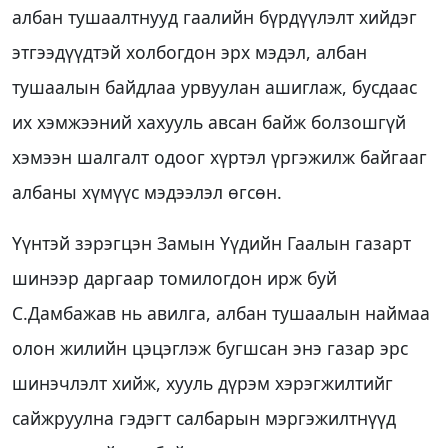
албан тушаалтнууд гаалийн бүрдүүлэлт хийдэг
этгээдүүдтэй холбогдон эрх мэдэл, албан
тушаалын байдлаа урвуулан ашиглаж, бусдаас
их хэмжээний хахууль авсан байж болзошгүй
хэмээн шалгалт одоог хүртэл үргэжилж байгааг
албаны хүмүүс мэдээлэл өгсөн.
Үүнтэй зэрэгцэн Замын Үүдийн Гаалын газарт
шинээр даргаар томилогдон ирж буй
С.Дамбажав нь авилга, албан тушаалын наймаа
олон жилийн цэцэглэж бугшсан энэ газар эрс
шинэчлэлт хийж, хууль дүрэм хэрэгжилтийг
сайжруулна гэдэгт салбарын мэргэжилтнүүд