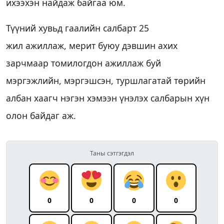
ихээхэн найдаж байгаа юм.
Түүний хувьд гаалийн салбарт 25
жил ажиллаж, мeрит буюу дэвшин ахих
зарчмаар томилогдон ажиллаж буй
мэргэжлийн, мэргэшсэн, туршлагатай төрийн
албан хаагч нэгэн хэмээн үнэлэх салбарын хүн
олон байдаг аж.
Таны сэтгэгдэл
0
0
0
0