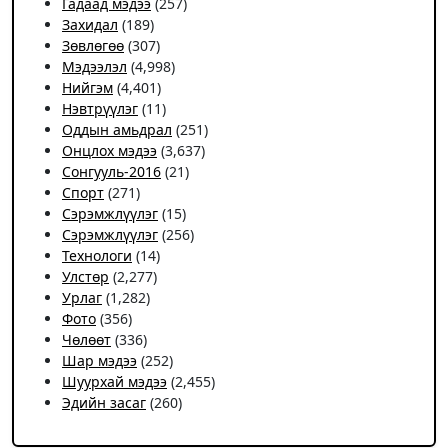
Гадаад мэдээ
(257)
Захидал
(189)
Зөвлөгөө
(307)
Мэдээлэл
(4,998)
Нийгэм
(4,401)
Нэвтрүүлэг
(11)
Оддын амьдрал
(251)
Онцлох мэдээ
(3,637)
Сонгууль-2016
(21)
Спорт
(271)
Сэрэмжлүүлэг
(15)
Сэрэмжлүүлэг
(256)
Технологи
(14)
Улстөр
(2,277)
Урлаг
(1,282)
Фото
(356)
Чѳлѳѳт
(336)
Шар мэдээ
(252)
Шуурхай мэдээ
(2,455)
Эдийн засаг
(260)