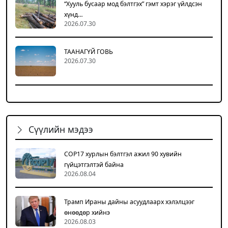
“Хууль бусаар мод бэлтгэх” гэмт хэрэг үйлдсэн
хүнд…
2026.07.30
ТААНАГҮЙ ГОВЬ
2026.07.30
Сүүлийн мэдээ
COP17 хурлын бэлтгэл ажил 90 хувийн
гүйцэтгэлтэй байна
2026.08.04
Трамп Ираны дайны асуудлаарх хэлэлцээг
өнөөдөр хийнэ
2026.08.03