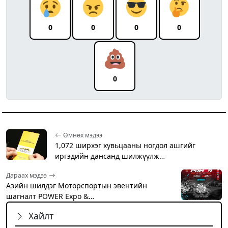
0
0
0
0
0
Өмнөх мэдээ
1,072 ширхэг хувьцааны ногдол ашгийг
иргэдийн дансанд шилжүүлж…
Дараах мэдээ
Азийн шилдэг Моторспортын эвентийн
шагналт POWER Expo &…
Хайлт