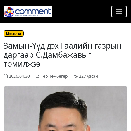
Мэдээлэл
Замын-Үүд дэх Гаалийн газрын
даргаар С.Дамбажавыг
томилжээ
2026.04.30
Төр Төмбөгөр
227 үзсэн