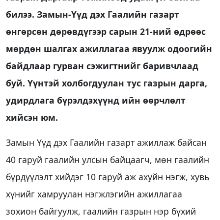
билээ. Замын-Үүд дэх Гаалийн газарт
өнгөрсөн дөрөвдүгээр сарын 21-ний өдрөөс
мөрдөн шалгах ажиллагаа явуулж одоогийн
байдлаар гурван сэжигтнийг баривчлаад
буй. Үүнтэй холбогдуулан тус газрын дарга,
удирдлага бүрэлдэхүүнд ийн өөрчлөлт
хийсэн юм.
Замын Үүд дэх Гаалийн газарт ажиллаж байсан
40 гаруй гаалийн улсын байцаагч, мөн гаалийн
бүрдүүлэлт хийдэг 10 гаруй аж ахуйн нэгж, хувь
хүнийг хамруулан нэгжлэгийн ажиллагаа
зохион байгуулж, гаалийн газрын нэр бүхий