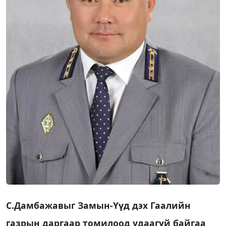
С.Дамбажавыг Замын-Үүд дэх Гаалийн
газрын даргаар томилоод удаагүй байгаа