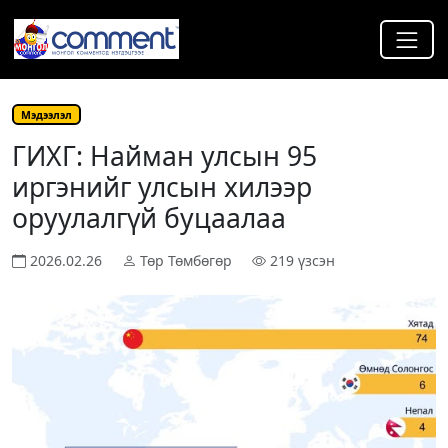
Мэдээлэл
ГИХГ: Найман улсын 95
иргэнийг улсын хилээр
оруулалгүй буцаалаа
2026.02.26
Төр Төмбөгөр
219 үзсэн