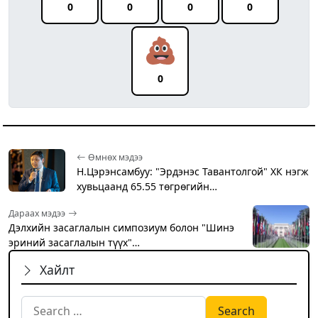
0
0
0
0
0
Өмнөх мэдээ
Н.Цэрэнсамбуу: "Эрдэнэс Тавантолгой" ХК нэгж
хувьцаанд 65.55 төгрөгийн…
Дараах мэдээ
Дэлхийн засаглалын симпозиум болон "Шинэ
эриний засаглалын түүх"…
Хайлт
Search for: