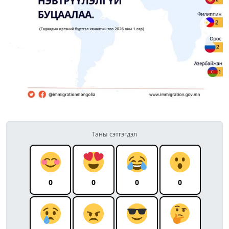
Таны сэтгэгдэл
0
0
0
0