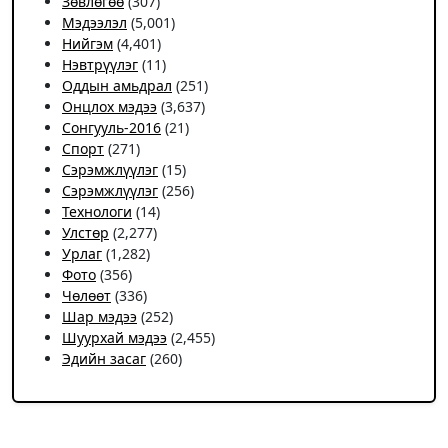
Зөвлөгөө
(307)
Мэдээлэл
(5,001)
Нийгэм
(4,401)
Нэвтрүүлэг
(11)
Оддын амьдрал
(251)
Онцлох мэдээ
(3,637)
Сонгууль-2016
(21)
Спорт
(271)
Сэрэмжлүүлэг
(15)
Сэрэмжлүүлэг
(256)
Технологи
(14)
Улстөр
(2,277)
Урлаг
(1,282)
Фото
(356)
Чѳлѳѳт
(336)
Шар мэдээ
(252)
Шуурхай мэдээ
(2,455)
Эдийн засаг
(260)