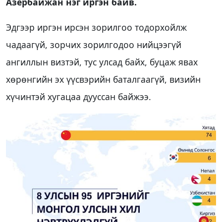
Азербайжан нэг иргэн байв.
Эдгээр иргэн ирсэн зорилгоо тодорхойлж
чадаагүй, зорчих зорилгодоо нийцээгүй
ангиллын визтэй, тус улсад байх, буцаж явах
хөрөнгийн эх үүсвэрийн баталгаагүй, визийн
хүчинтэй хугацаа дууссан байжээ.