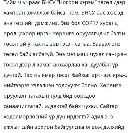
Тийм ч учраас БНСУ “Ногоон хэрэм” төсөл дээр
хамтран ажиллаж байсан юм. БНСУ-аас эхлээд
энэ төслийг дэмжинэ. Энэ бол СОР17 хуралд
оролцохоор ирсэн хөрөнгө оруулагчдыг бэлэн
төсөлтэй угтах нь зөв гэсэн санаа. Заавал энэ
төсөл байх албагүй. Энэ мэт маш чухал ганцхан
төсөл дээр л хамаг анхаарлаа хандуулбал үр
дүнтэй. Тэр нь ямар төсөл байхыг эртнээс ярьж,
нийтээрээ хэлэлцэн тодруулж болно. Хөрөнгө
оруулалт татахын тулд бид өөрсдөө
санаачилгатай, идэвхтэй байх чухал. Сайтар
хөдөлмөрлөсний үр дүн ирдэгтэй адил энэ
ажлыг сайн зохион байгуулсны өгөөж дэлхийд