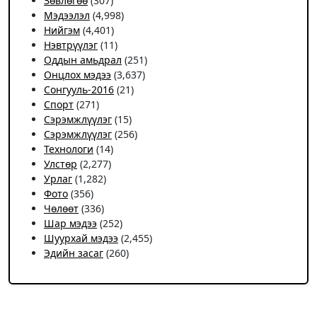
Зөвлөгөө
(307)
Мэдээлэл
(4,998)
Нийгэм
(4,401)
Нэвтрүүлэг
(11)
Оддын амьдрал
(251)
Онцлох мэдээ
(3,637)
Сонгууль-2016
(21)
Спорт
(271)
Сэрэмжлүүлэг
(15)
Сэрэмжлүүлэг
(256)
Технологи
(14)
Улстөр
(2,277)
Урлаг
(1,282)
Фото
(356)
Чѳлѳѳт
(336)
Шар мэдээ
(252)
Шуурхай мэдээ
(2,455)
Эдийн засаг
(260)