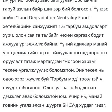
км урт ногоон зурвас байгуулан, 350 мянга
гаруй ажлын байр шинээр бий болгосон. Үүнээс
хойш “Land Degradation Neutrality Fund”
хөтөлбөрийн санхүүжилт 1.6 тэрбум ам.долларт
хүрч, олон сая га талбайг нөхөн сэргээх бодит
ажлууд үргэлжилж байна. Үүний адилаар манай
улс цөлжилтийн эсрэг ойжуулах төсөлд хөрөнгө
оруулалт татаж мартагдсан “Ногоон хэрэм”
төслөө үргэлжлүүлэх боломжтой. Энэ төсөл нь
одоо хэрэгжүүлж буй “Тэрбум мод” төсөлтэй ч
шууд холбогдоно. Олон улсаас ч бодлогын
дэмжлэг авах боломжтой юм. Учир нь, манай
говийн угалз элсэн шуурга БНСУ-д хүрдэг гэдэг.