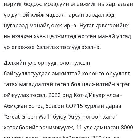
нэрийг бодож, ирээдүйн өгөөжийг нь харгалзан
үр дүнтэй хийж чадвал гарсан зардал хэд
нугараад манайд орж ирнэ. Нутаг дэвсгэрийнх
нь ихээхэн хувь цөлжилтөд өртсөн манай улсад
үр өгөөжөө бэлэглэх төслүүд эхэлнэ.
Дэлхийн улс орнууд, олон улсын
байгууллагуудаас амжилттай хөрөнгө оруулалт
татах магадлалтай төсөл бол цөлжилтийн эсрэг
ойжуулах төсөл. 2022 онд Кот-д’Ивуар улсын
Абиджан хотод болсон COP15 хурлын дараа
“Great Green Wall” буюу “Агуу ногоон хана”
хөтөлбөрийг эрчимжүүлж, 11 улс дамнасан 8000