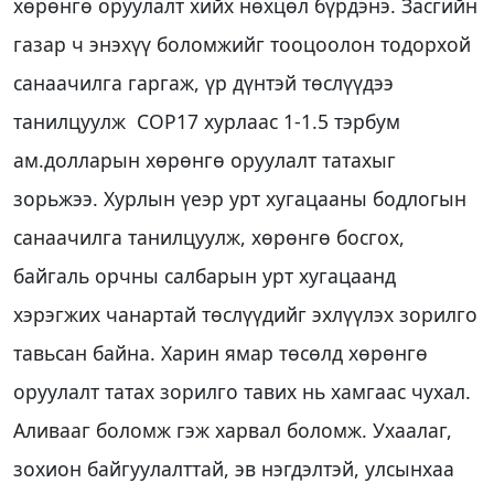
хөрөнгө оруулалт хийх нөхцөл бүрдэнэ. Засгийн
газар ч энэхүү боломжийг тооцоолон тодорхой
санаачилга гаргаж, үр дүнтэй төслүүдээ
танилцуулж COP17 хурлаас 1-1.5 тэрбум
ам.долларын хөрөнгө оруулалт татахыг
зорьжээ. Хурлын үеэр урт хугацааны бодлогын
санаачилга танилцуулж, хөрөнгө босгох,
байгаль орчны салбарын урт хугацаанд
хэрэгжих чанартай төслүүдийг эхлүүлэх зорилго
тавьсан байна. Харин ямар төсөлд хөрөнгө
оруулалт татах зорилго тавих нь хамгаас чухал.
Аливааг боломж гэж харвал боломж. Ухаалаг,
зохион байгуулалттай, эв нэгдэлтэй, улсынхаа