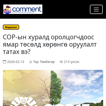
Мэдээлэл
СОР-ын хуралд оролцогчдоос
ямар төсөлд хөрөнгө оруулалт
татах вэ?
2026.02.13
Төр Төмбөгөр
213 үзсэн