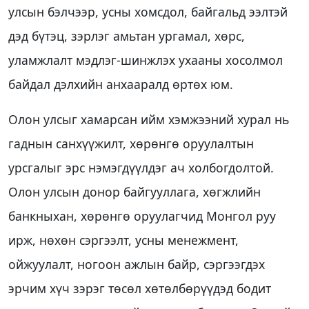
улсын бэлчээр, усны хомсдол, байгальд ээлтэй
дэд бүтэц, зэрлэг амьтан ургамал, хөрс,
уламжлалт мэдлэг-шинжлэх ухааны хосолмол
байдал дэлхийн анхааралд өртөх юм.
Олон улсыг хамарсан ийм хэмжээний хурал нь
гаднын санхүүжилт, хөрөнгө оруулалтын
урсгалыг эрс нэмэгдүүлдэг ач холбогдолтой.
Олон улсын донор байгууллага, хөгжлийн
банкныхан, хөрөнгө оруулагчид Монгол руу
ирж, нөхөн сэргээлт, усны менежмент,
ойжуулалт, ногоон ажлын байр, сэргээгдэх
эрчим хүч зэрэг төсөл хөтөлбөрүүдэд бодит