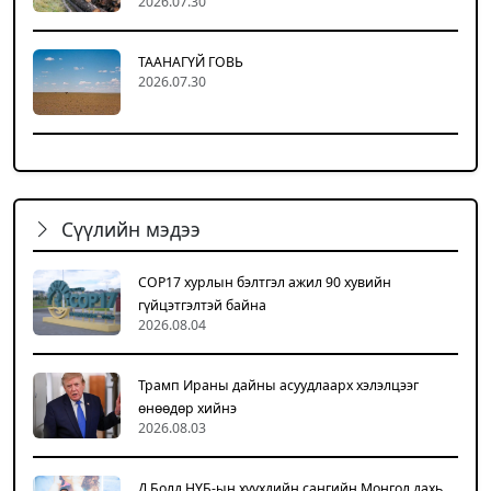
2026.07.30
ТААНАГҮЙ ГОВЬ
2026.07.30
Сүүлийн мэдээ
COP17 хурлын бэлтгэл ажил 90 хувийн
гүйцэтгэлтэй байна
2026.08.04
Трамп Ираны дайны асуудлаарх хэлэлцээг
өнөөдөр хийнэ
2026.08.03
Д.Болд НҮБ-ын хүүхдийн сангийн Монгол дахь