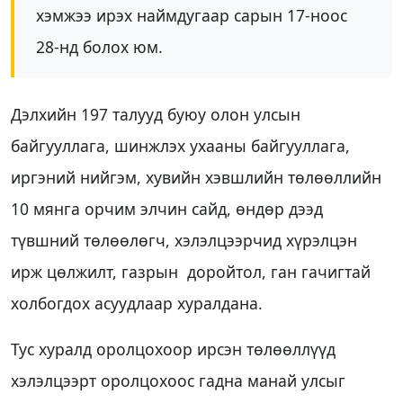
хэмжээ ирэх наймдугаар сарын 17-ноос
28-нд болох юм.
Дэлхийн 197 талууд буюу олон улсын
байгууллага, шинжлэх ухааны байгууллага,
иргэний нийгэм, хувийн хэвшлийн төлөөллийн
10 мянга орчим элчин сайд, өндөр дээд
түвшний төлөөлөгч, хэлэлцээрчид хүрэлцэн
ирж цөлжилт, газрын доройтол, ган гачигтай
холбогдох асуудлаар хуралдана.
Тус хуралд оролцохоор ирсэн төлөөллүүд
хэлэлцээрт оролцохоос гадна манай улсыг