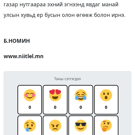
газар нутгаараа эхний эгнээнд явдаг манай
улсын хувьд ер бусын олон өгөөж болон ирнэ.
Б.НОМИН
www.niitlel.mn
Таны сэтгэгдэл
0
0
0
0