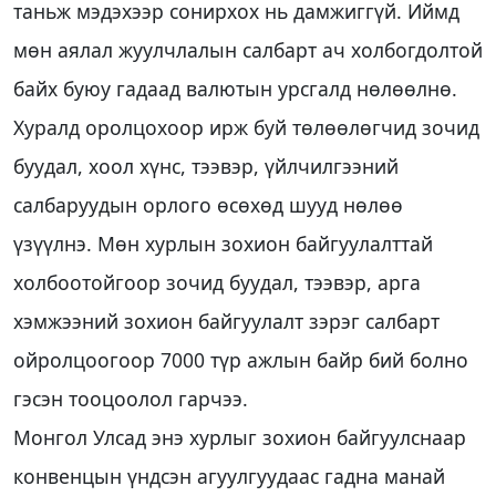
таньж мэдэхээр сонирхох нь дамжиггүй. Иймд
мөн аялал жуулчлалын салбарт ач холбогдолтой
байх буюу гадаад валютын урсгалд нөлөөлнө.
Хуралд оролцохоор ирж буй төлөөлөгчид зочид
буудал, хоол хүнс, тээвэр, үйлчилгээний
салбаруудын орлого өсөхөд шууд нөлөө
үзүүлнэ. Мөн хурлын зохион байгуулалттай
холбоотойгоор зочид буудал, тээвэр, арга
хэмжээний зохион байгуулалт зэрэг салбарт
ойролцоогоор 7000 түр ажлын байр бий болно
гэсэн тооцоолол гарчээ.
Монгол Улсад энэ хурлыг зохион байгуулснаар
конвенцын үндсэн агуулгуудаас гадна манай