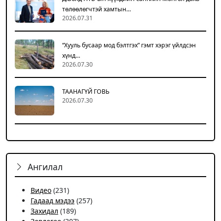
төлөөлөгчтэй хамтын…
2026.07.31
“Хууль бусаар мод бэлтгэх” гэмт хэрэг үйлдсэн
хүнд…
2026.07.30
ТААНАГҮЙ ГОВЬ
2026.07.30
Ангилал
Видео
(231)
Гадаад мэдээ
(257)
Захидал
(189)