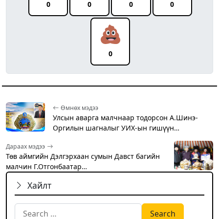
0
0
0
0
0
Өмнөх мэдээ
Улсын аварга малчнаар тодорсон А.Шинэ-
Оргилын шагналыг УИХ-ын гишүүн…
Дараах мэдээ
Төв аймгийн Дэлгэрхаан сумын Давст багийн
малчин Г.Отгонбаатар…
Хайлт
Search for: