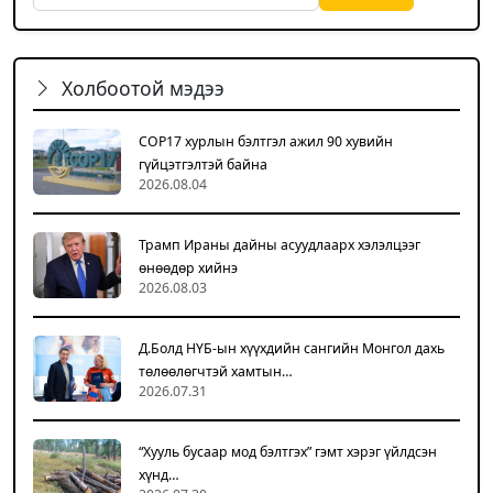
Холбоотой мэдээ
COP17 хурлын бэлтгэл ажил 90 хувийн
гүйцэтгэлтэй байна
2026.08.04
Трамп Ираны дайны асуудлаарх хэлэлцээг
өнөөдөр хийнэ
2026.08.03
Д.Болд НҮБ-ын хүүхдийн сангийн Монгол дахь
төлөөлөгчтэй хамтын…
2026.07.31
“Хууль бусаар мод бэлтгэх” гэмт хэрэг үйлдсэн
хүнд…