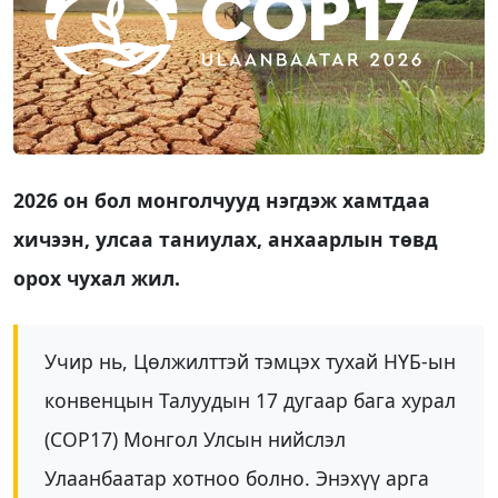
2026 он бол монголчууд нэгдэж хамтдаа
хичээн, улсаа таниулах, анхаарлын төвд
орох чухал жил.
Учир нь, Цөлжилттэй тэмцэх тухай НҮБ-ын
конвенцын Талуудын 17 дугаар бага хурал
(COP17) Монгол Улсын нийслэл
Улаанбаатар хотноо болно. Энэхүү арга