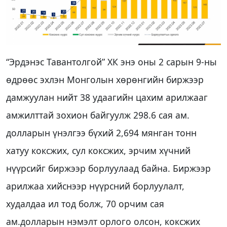
“Эрдэнэс Тавантолгой” ХК энэ оны 2 сарын 9-ны
өдрөөс эхлэн Монголын хөрөнгийн биржээр
дамжуулан нийт 38 удаагийн цахим арилжааг
амжилттай зохион байгуулж 298.6 сая ам.
долларын үнэлгээ бүхий 2,694 мянган тонн
хатуу коксжих, сул коксжих, эрчим хүчний
нүүрсийг биржээр борлуулаад байна. Биржээр
арилжаа хийснээр нүүрсний борлуулалт,
худалдаа ил тод болж, 70 орчим сая
ам.долларын нэмэлт орлого олсон, коксжих