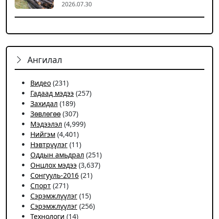
2026.07.30
Ангилал
Видео
(231)
Гадаад мэдээ
(257)
Захидал
(189)
Зөвлөгөө
(307)
Мэдээлэл
(4,999)
Нийгэм
(4,401)
Нэвтрүүлэг
(11)
Оддын амьдрал
(251)
Онцлох мэдээ
(3,637)
Сонгууль-2016
(21)
Спорт
(271)
Сэрэмжлүүлэг
(15)
Сэрэмжлүүлэг
(256)
Технологи
(14)