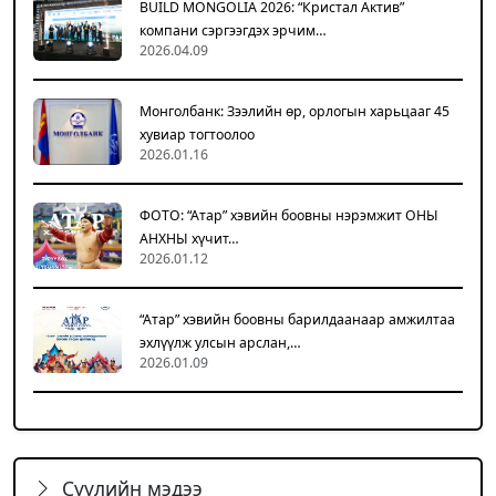
BUILD MONGOLIA 2026: “Кристал Актив”
компани сэргээгдэх эрчим…
2026.04.09
Монголбанк: Зээлийн өр, орлогын харьцааг 45
хувиар тогтоолоо
2026.01.16
ФОТО: “Атар” хэвийн боовны нэрэмжит ОНЫ
АНХНЫ хүчит…
2026.01.12
“Атар” хэвийн боовны барилдаанаар амжилтаа
эхлүүлж улсын арслан,…
2026.01.09
Сүүлийн мэдээ