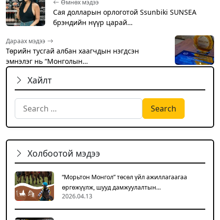
Өмнөх мэдээ
Сая долларын орлоготой Ssunbiki SUNSEA
брэндийн нүүр царай…
Дараах мэдээ
Төрийн тусгай албан хаагчдын нэгдсэн
эмнэлэг нь “Монголын…
Хайлт
Search for:
Холбоотой мэдээ
“Морьтон Монгол” төсөл үйл ажиллагаагаа
өргөжүүлж, шууд дамжуулалтын…
2026.04.13