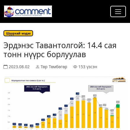
Шуурхай мэдээ
Эрдэнэс Тавантолгой: 14.4 сая
тонн нүүрс борлуулав
2023.08.02
Төр Төмбөгөр
153 үзсэн