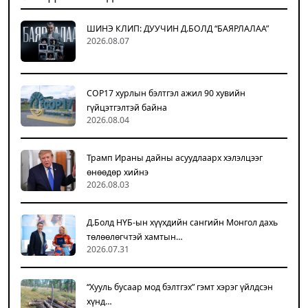
ШИНЭ КЛИП: ДУУЧИН Д.БОЛД “БАЯРЛАЛАА”
2026.08.07
COP17 хурлын бэлтгэл ажил 90 хувийн
гүйцэтгэлтэй байна
2026.08.04
Трамп Ираны дайны асуудлаарх хэлэлцээг
өнөөдөр хийнэ
2026.08.03
Д.Болд НҮБ-ын хүүхдийн сангийн Монгол дахь
төлөөлөгчтэй хамтын…
2026.07.31
“Хууль бусаар мод бэлтгэх” гэмт хэрэг үйлдсэн
хүнд…