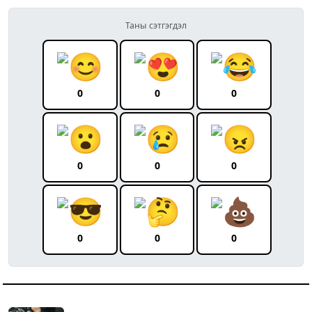
Таны сэтгэгдэл
0
0
0
0
0
0
0
0
0