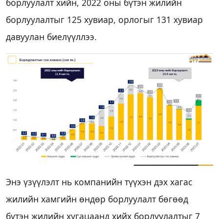
борлуулалт хийн, 2022 оны бүтэн жилийн
борлуулалтыг 125 хувиар, орлогыг 131 хувиар
давуулан биелүүллээ.
Энэ үзүүлэлт нь компанийн түүхэн дэх хагас
жилийн хамгийн өндөр борлуулалт бөгөөд
бүтэн жилийн хугацаанд хийх борлуулалтыг 7