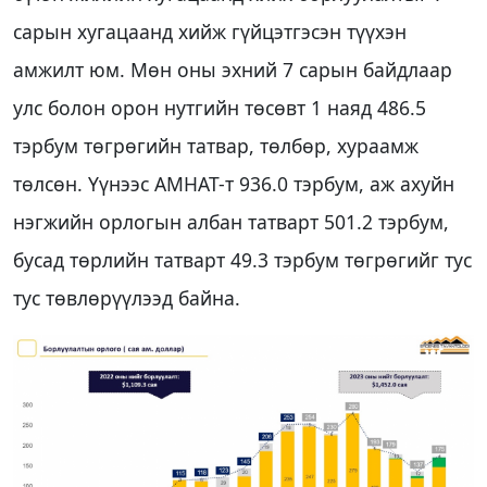
сарын хугацаанд хийж гүйцэтгэсэн түүхэн
амжилт юм. Мөн оны эхний 7 сарын байдлаар
улс болон орон нутгийн төсөвт 1 наяд 486.5
тэрбум төгрөгийн татвар, төлбөр, хураамж
төлсөн. Үүнээс АМНАТ-т 936.0 тэрбум, аж ахуйн
нэгжийн орлогын албан татварт 501.2 тэрбум,
бусад төрлийн татварт 49.3 тэрбум төгрөгийг тус
тус төвлөрүүлээд байна.