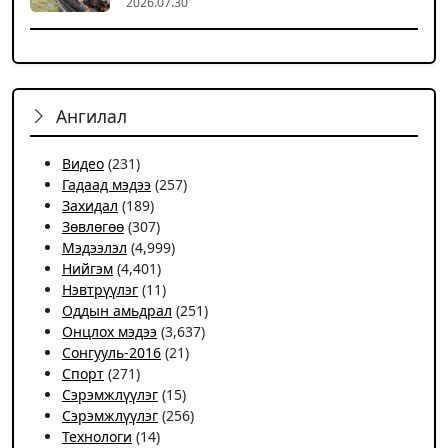
2026.07.30
Ангилал
Видео
(231)
Гадаад мэдээ
(257)
Захидал
(189)
Зөвлөгөө
(307)
Мэдээлэл
(4,999)
Нийгэм
(4,401)
Нэвтрүүлэг
(11)
Оддын амьдрал
(251)
Онцлох мэдээ
(3,637)
Сонгууль-2016
(21)
Спорт
(271)
Сэрэмжлүүлэг
(15)
Сэрэмжлүүлэг
(256)
Технологи
(14)