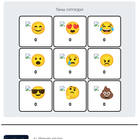
Таны сэтгэгдэл
0
0
0
0
0
0
0
0
0
Өмнөх мэдээ