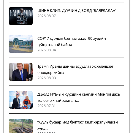
ШИНЭ КЛИП: ДУУЧИН Д.БОЛД “БАЯРЛАЛАА”
2026.08.07
COP17 хурлын бэлтгэл ажил 90 хувийн
гүйцэтгэлтэй байна
2026.08.04
Трамп Ираны дайны асуудлаарх хэлэлцээг
өнөөдөр хийнэ
2026.08.03
Д.Болд НҮБ-ын хүүхдийн сангийн Монгол дахь
төлөөлөгчтэй хамтын…
2026.07.31
“Хууль бусаар мод бэлтгэх” гэмт хэрэг үйлдсэн
хүнд…