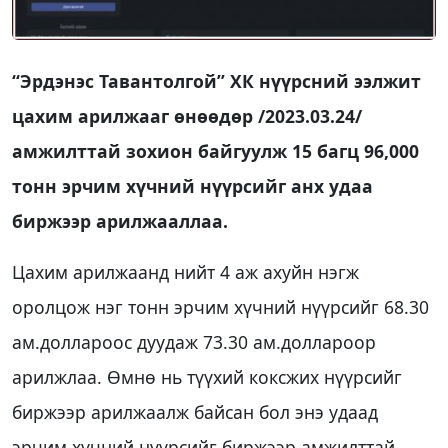
“Эрдэнэс Тавантолгой” ХК нүүрсний ээлжит
цахим арилжааг өнөөдөр /2023.03.24/
амжилттай зохион байгуулж 15 багц 96,000
тонн эрчим хүчний нүүрсийг анх удаа
биржээр арилжааллаа.
Цахим арилжаанд нийт 4 аж ахуйн нэгж
оролцож нэг тонн эрчим хүчний нүүрсийг 68.30
ам.доллароос дуудаж 73.30 ам.доллароор
арилжлаа. Өмнө нь түүхий коксжих нүүрсийг
биржээр арилжаалж байсан бол энэ удаад
эрчим хүчний нүүрсийг биржээр амжилттай