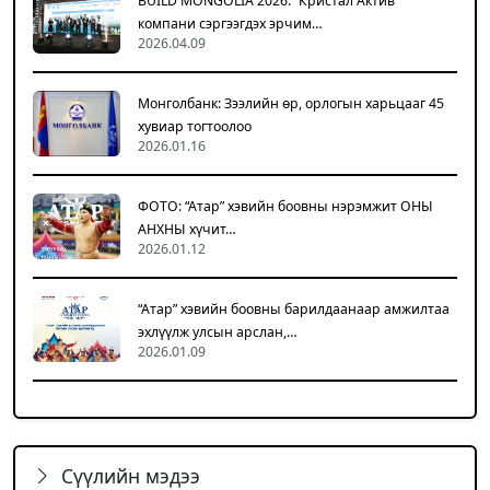
BUILD MONGOLIA 2026: “Кристал Актив”
компани сэргээгдэх эрчим…
2026.04.09
Монголбанк: Зээлийн өр, орлогын харьцааг 45
хувиар тогтоолоо
2026.01.16
ФОТО: “Атар” хэвийн боовны нэрэмжит ОНЫ
АНХНЫ хүчит…
2026.01.12
“Атар” хэвийн боовны барилдаанаар амжилтаа
эхлүүлж улсын арслан,…
2026.01.09
Сүүлийн мэдээ