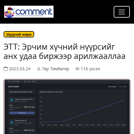
Шуурхай мэдээ
ЭТТ: Эрчим хүчний нүүрсийг
анх удаа биржээр арилжааллаа
2023.03.24
Төр Төмбөгөр
116 үзсэн