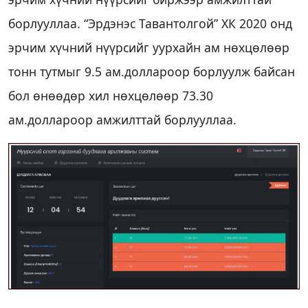
борлууллаа. “Эрдэнэс Тавантолгой” ХК 2020 онд
эрчим хүчний нүүрсийг уурхайн ам нөхцөлөөр
тонн тутмыг 9.5 ам.доллароор борлуулж байсан
бол өнөөдөр хил нөхцөлөөр 73.30
ам.доллароор амжилттай борлууллаа.