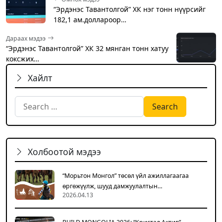
“Эрдэнэс Тавантолгой” ХК нэг тонн нүүрсийг
182,1 ам.доллароор…
Дараах мэдээ
“Эрдэнэс Тавантолгой” ХК 32 мянган тонн хатуу
коксжих…
Хайлт
Search for:
Холбоотой мэдээ
“Морьтон Монгол” төсөл үйл ажиллагаагаа
өргөжүүлж, шууд дамжуулалтын…
2026.04.13