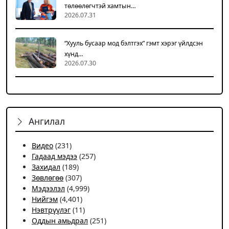
төлөөлөгчтэй хамтын…
2026.07.31
“Хууль бусаар мод бэлтгэх” гэмт хэрэг үйлдсэн
хүнд…
2026.07.30
Ангилал
Видео
(231)
Гадаад мэдээ
(257)
Захидал
(189)
Зөвлөгөө
(307)
Мэдээлэл
(4,999)
Нийгэм
(4,401)
Нэвтрүүлэг
(11)
Оддын амьдрал
(251)