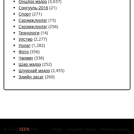
Онцлох мэдээ
(3,637)
Сонгууль-2016
(21)
Спорт
(271)
Сэрэмжлүүлэг
(15)
Сэрэмжлүүлэг
(256)
Технологи
(14)
Улстөр
(2,277)
Урлаг
(1,282)
Фото
(356)
Чѳлѳѳт
(336)
Шар мэдээ
(252)
Шуурхай мэдээ
(2,455)
Эдийн засаг
(260)
© 2026
SEEN
.MN
Нүүр
Бидний тухай
Холбоо барих