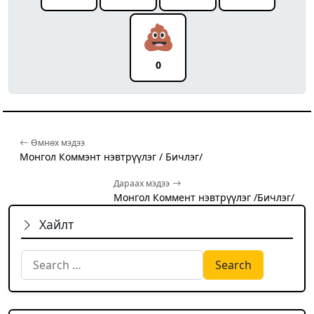
0
Өмнөх мэдээ
Монгол Коммэнт нэвтрүүлэг / Бичлэг/
Дараах мэдээ
Монгол Коммент нэвтрүүлэг /Бичлэг/
Хайлт
Search for: