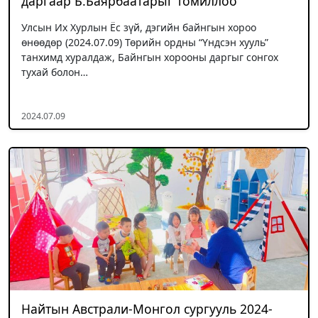
даргаар Б.Баярбаатарыг томиллоо
Улсын Их Хурлын Ёс зүй, дэгийн байнгын хороо
өнөөдөр (2024.07.09) Төрийн ордны “Үндсэн хууль”
танхимд хуралдаж, Байнгын хорооны даргыг сонгох
тухай болон…
2024.07.09
Найтын Австрали-Монгол сургууль 2024-