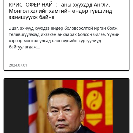
КРИСТОФЕР НАЙТ: Таны хүүхдэд Англи,
Монгол хэлийг хамгийн өндөр түвшинд
эзэмшүүлж байна
Эцэг, эхчүүд хүүхдээ өндөр боловсролтой иргэн болж
төлөвшүүлэхэд ихээхэн анхаарах болсон билээ. Үүний
хэрээр монгол улсад олон хувийн сургуулиуд
байгуулагдаж…
2024.07.01