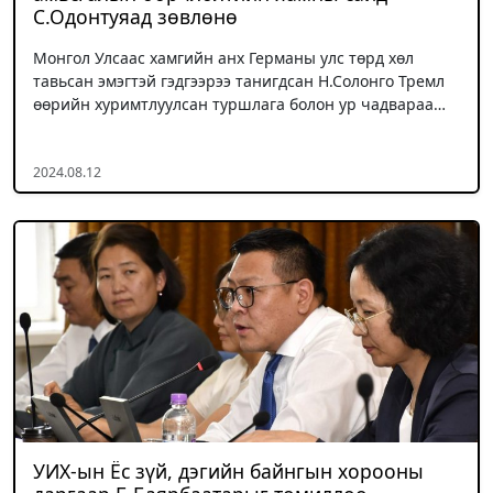
С.Одонтуяад зөвлөнө
Монгол Улсаас хамгийн анх Германы улс төрд хөл
тавьсан эмэгтэй гэдгээрээ танигдсан Н.Солонго Тремл
өөрийн хуримтлуулсан туршлага болон ур чадвараа…
2024.08.12
УИХ-ын Ёс зүй, дэгийн байнгын хорооны