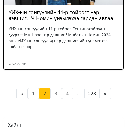
УИХ-ын сонгуулийн 11-р тойрогт нэр
дэвшигч Ч.Номин үнэмлэхээ гардан авлаа
УИХ-ын сонгуулийн 11-р тойрог Сонгинохайрхан
дүүрэгт МАН-аас нэр дэвшиг Чинбатын Номин 2024
оны УИХ-ын сонгуульд нэр дэвшигчийн үнэмлэхээ
албан ёсоор…
2024.06.10
Posts pagination
«
1
2
3
4
…
228
»
Хайлт