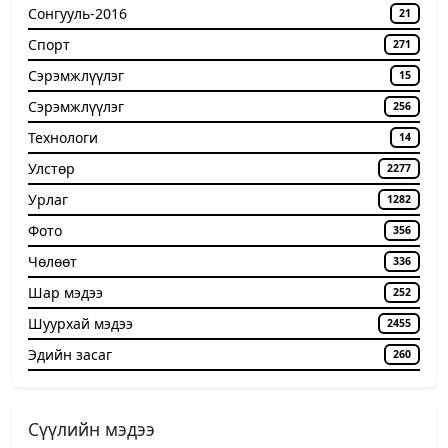
Сонгууль-2016
21
Спорт
271
Сэрэмжлүүлэг
15
Сэрэмжлүүлэг
256
Технологи
14
Улстөр
2277
Урлаг
1282
Фото
356
Чѳлѳѳт
336
Шар мэдээ
252
Шуурхай мэдээ
2455
Эдийн засаг
260
Сүүлийн мэдээ