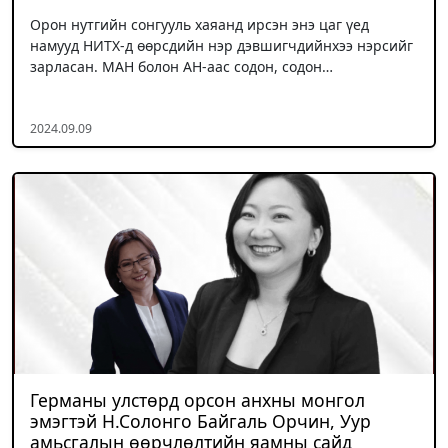
Орон нутгийн сонгууль хаяанд ирсэн энэ цаг үед
намууд НИТХ-д өөрсдийн нэр дэвшигчдийнхээ нэрсийг
зарласан. МАН болон АН-аас содон, содон…
2024.09.09
Германы улстөрд орсон анхны монгол
эмэгтэй Н.Солонго Байгаль Орчин, Уур
амьсгалын өөрчлөлтийн яамны сайд