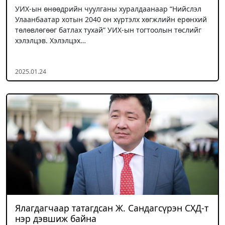
УИХ-ын өнөөдрийн чуулганы хуралдаанаар “Нийслэл
Улаанбаатар хотын 2040 он хүртэлх хөгжлийн ерөнхий
төлөвлөгөөг батлах тухай” УИХ-ын тогтоолын төслийг
хэлэлцэв. Хэлэлцэх…
2025.01.24
Ялагдагчаар татагдсан Ж. Сандагсүрэн СХД-т
нэр дэвшиж байна