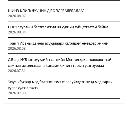
ШИНЭ КЛИП: ДУУЧИН Д.БОЛД “БАЯРЛАЛАА”
2026.08.07
COP17 хурлын бэлтгэл ажил 90 хувийн гүйцэтгэлтэй байна
2026.08.04
Трамп Ираны дайны асуудлаарх хэлэлцээг өнөөдөр хийнэ
2026.08.03
Д.Болд НҮБ-ын хүүхдийн сангийн Монгол дахь төлөөлөгчтэй
хамтын ажиллагааны санамж бичигт гарын үсэг зурлаа
2026.07.31
“Хууль бусаар мод бэлтгэх” гэмт хэрэг үйлдсэн хүнд мод тарих
үүрэг хүлээлгэжээ
2026.07.30