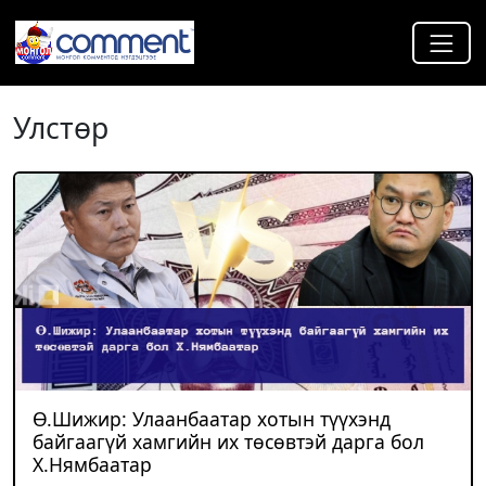
Улстөр
Ө.Шижир: Улаанбаатар хотын түүхэнд
байгаагүй хамгийн их төсөвтэй дарга бол
Х.Нямбаатар