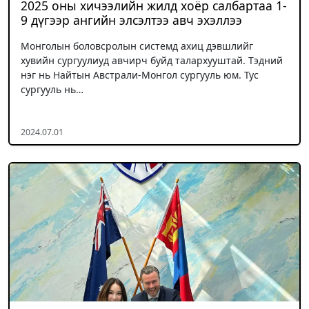
2025 оны хичээлийн жилд хоёр салбартаа 1-
9 дүгээр ангийн элсэлтээ авч эхэллээ
Монголын боловсролын системд ахиц дэвшлийг
хувийн сургуулиуд авчирч буйд талархууштай. Тэдний
нэг нь Найтын Австрали-Монгол сургууль юм. Тус
сургууль нь…
2024.07.01