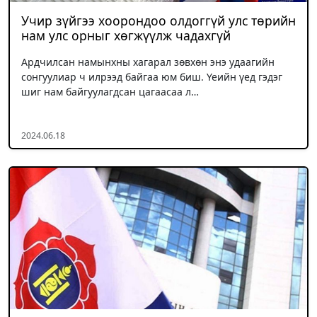
Учир зүйгээ хоорондоо олдоггүй улс төрийн
нам улс орныг хөгжүүлж чадахгүй
Ардчилсан намынхны хагарал зөвхөн энэ удаагийн
сонгуулиар ч илрээд байгаа юм биш. Үеийн үед гэдэг
шиг нам байгуулагдсан цагаасаа л…
2024.06.18