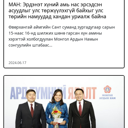
МАН: Эрдэнэт хүний амь нас эрсэдсэн
асуудлыг улс төржүүлэхгүй байхыг улс
төрийн намуудад хандан уриалж байна
Өвөрхангай аймгийн Сант суманд зургадугаар сарын
15-наас 16-нд шилжих шөнө гарсан хүн амины
хэрэгтэй холбогдуулан Монгол Ардын Намын
сонгуулийн штабаас…
2024.06.17