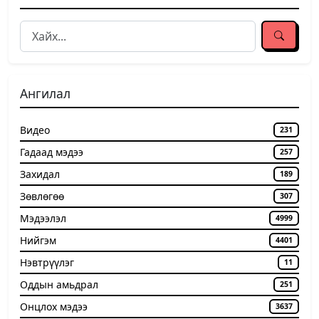
Ангилал
Видео
231
Гадаад мэдээ
257
Захидал
189
Зөвлөгөө
307
Мэдээлэл
4999
Нийгэм
4401
Нэвтрүүлэг
11
Оддын амьдрал
251
Онцлох мэдээ
3637