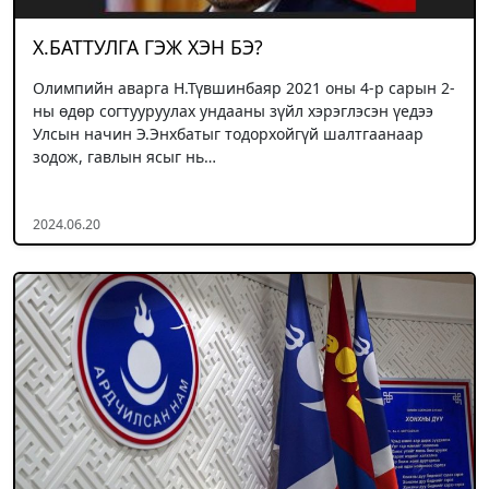
Х.БАТТУЛГА ГЭЖ ХЭН БЭ?
Олимпийн аварга Н.Түвшинбаяр 2021 оны 4-р сарын 2-
ны өдөр согтууруулах ундааны зүйл хэрэглэсэн үедээ
Улсын начин Э.Энхбатыг тодорхойгүй шалтгаанаар
зодож, гавлын ясыг нь…
2024.06.20