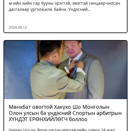
м-ийн хийн гар бууны эрэгтэй, эмэгтэй ганцаарчилсан
дасгалаар үргэлжилж байна. Үндэсний…
2024.06.12
Мөнхбат овогтой Хакүхо Шо Монголын
Олон улсын ба үндэсний Спортын арбитрын
ХҮНДЭТ ЕРӨНХИЙЛӨГЧ боллоо
Хакүхо Шо нь Япон улсын мэргэжлийн сумод 24 жил