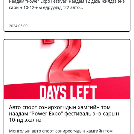
наадам “Power Expo Festival” наадам 12 дахь жилдээ энэ
сарын 10-12-ны өдрүүдэд “22 авто…
2024.05.09
Авто спорт сонирхогчдын хамгийн том
наадам “Power Expo” фестиваль энэ сарын
10-нд эхэлнэ
Монголын авто спорт сонирхогчдын хамгийн том