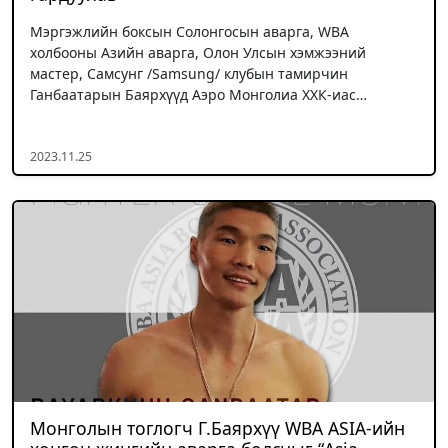
Мэргэжлийн боксын Солонгосын аварга, WBA
холбооны Азийн аварга, Олон Улсын хэмжээний
мастер, Самсунг /Samsung/ клубын тамирчин
Ганбаатарын Баярхүүд Аэро Монголиа ХХК-иас…
2023.11.25
Монголын тоглогч Г.Баярхүү WBA ASIA-ийн