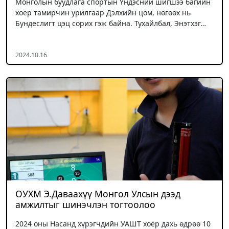
Монголын буудлага спортын Үндэсний шигшээ багийн
хоёр тамирчин урилгаар Дэлхийн цом, нөгөөх нь
Бундеслигт цэц сорих гэж байна. Тухайлбал, Энэтхэг…
2024.10.16
ОУХМ Э.Даваахүү Монгол Улсын дээд
амжилтыг шинэчлэн тогтоолоо
2024 оны Насанд хүрэгчдийн УАШТ хоёр дахь өдрөө 10