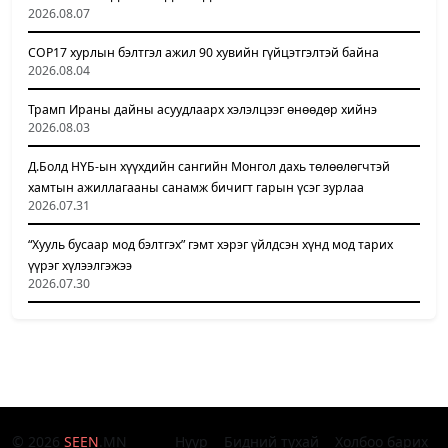
2026.08.07
COP17 хурлын бэлтгэл ажил 90 хувийн гүйцэтгэлтэй байна
2026.08.04
Трамп Ираны дайны асуудлаарх хэлэлцээг өнөөдөр хийнэ
2026.08.03
Д.Болд НҮБ-ын хүүхдийн сангийн Монгол дахь төлөөлөгчтэй
хамтын ажиллагааны санамж бичигт гарын үсэг зурлаа
2026.07.31
“Хууль бусаар мод бэлтгэх” гэмт хэрэг үйлдсэн хүнд мод тарих
үүрэг хүлээлгэжээ
2026.07.30
© 2026
SEEN
.MN
Нүүр
Бидний тухай
Холбоо барих