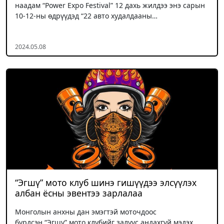
наадам “Power Expo Festival” 12 дахь жилдээ энэ сарын
10-12-ны өдрүүдэд “22 авто худалдааны…
2024.05.08
“Эгшү” мото клуб шинэ гишүүдээ элсүүлэх
албан ёсны эвентээ зарлалаа
Монголын анхны дан эмэгтэй моточдоос
бүрдсэн “Эгшү” мото клубийг залуус андахгүй мэдэх