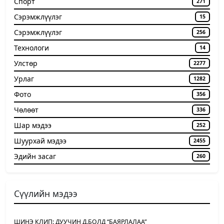
Спорт
271
Сэрэмжлүүлэг
15
Сэрэмжлүүлэг
256
Технологи
14
Улстөр
2277
Урлаг
1282
Фото
356
Чѳлѳѳт
336
Шар мэдээ
252
Шуурхай мэдээ
2455
Эдийн засаг
260
Сүүлийн мэдээ
ШИНЭ КЛИП: ДУУЧИН Д.БОЛД “БАЯРЛАЛАА”