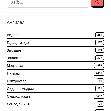
Ангилал
Видео
231
Гадаад мэдээ
257
Захидал
189
Зөвлөгөө
307
Мэдээлэл
4999
Нийгэм
4401
Нэвтрүүлэг
11
Оддын амьдрал
251
Онцлох мэдээ
3637
Сонгууль-2016
21