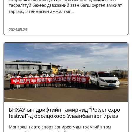
тасралтгүй бөхөөс дэвжээний эзэн багш хүртэл амжилт
гаргаж, 5 геннисын амжилтыг…
2024.05.24
БНХАУ-ын дрифтийн тамирчид “Power expo
festival”-д оролцохоор Улаанбаатарт ирлээ
Монголын авто спорт сонирхогчдын хамгийн том