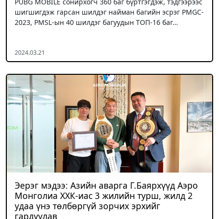
PUBG MOBILE сонирхогч 360 баг бүртгэгдэж, тэдгээрээс
шигшигдэж гарсан шилдэг найман багийн эсрэг PMGC-
2023, PMSL-ын 40 шилдэг багуудын ТОП-16 баг…
2024.03.21
Эерэг мэдээ: Азийн аварга Г.Баярхүүд Аэро
Монголиа ХХК-иас 3 жилийн турш, жилд 2
удаа үнэ төлбөргүй зорчих эрхийг
гардуулав