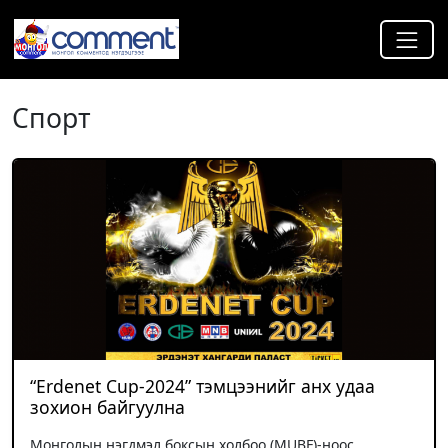
Спорт
“Erdenet Cup-2024” тэмцээнийг анх удаа
зохион байгуулна
Монголын нэгдмэл боксын холбоо (MUBF)-ноос