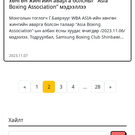
хөнгөн жингийн аварга болсныг “Asia
Boxing Association” мэдээллээ
Монголын тоглогч Г.Баярхүүг WBA ASIA-ийн хөнгөн
жингийн аварга болсон талаар “Asia Boxing
Association”-ын албан ёсны хуудас өчигдөр /2023.11.06/
мэдээлээ. Тодруулбал, Samsung Boxing Club Shinbawi…
2023.11.07
Posts pagination
«
1
2
3
4
…
28
»
Хайлт