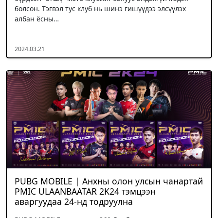
болсон. Тэгвэл тус клуб нь шинэ гишүүдээ элсүүлэх
албан ёсны…
2024.03.21
PUBG MOBILE | Анхны олон улсын чанартай
PMIC ULAANBAATAR 2K24 тэмцээн
аваргуудаа 24-нд тодруулна