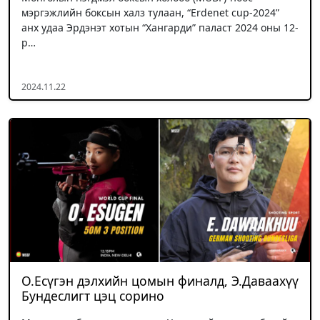
мэргэжлийн боксын халз тулаан, “Erdenet cup-2024”
анх удаа Эрдэнэт хотын “Хангарди” паласт 2024 оны 12-
р…
2024.11.22
О.Есүгэн дэлхийн цомын финалд, Э.Даваахүү
Бундеслигт цэц сорино