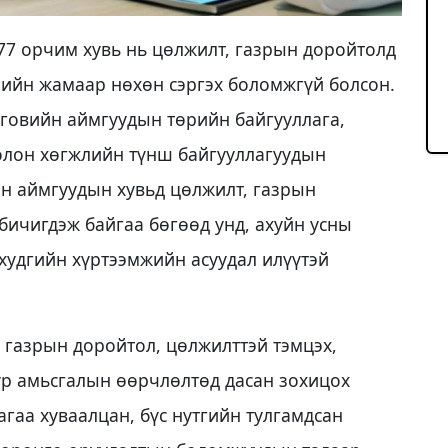
77 орчим хувь нь цөлжилт, газрын доройтолд
лийн жамаар нөхөн сэргэх боломжгүй болсон.
 говийн аймгуудын төрийн байгууллага,
болон хөгжлийн түнш байгууллагуудын
йн аймгуудын хувьд цөлжилт, газрын
бичигдэж байгаа бөгөөд унд, ахуйн усны
 худгийн хүртээмжийн асуудал илүүтэй
 газрын доройтол, цөлжилттэй тэмцэх,
ур амьсгалын өөрчлөлтөд дасан зохицох
гаа хуваалцан, бүс нутгийн тулгамдсан