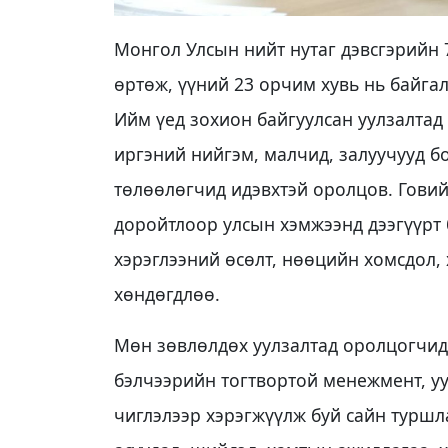
Монгол Улсын нийт нутаг дэвсгэрийн 
өртөж, үүний 23 орчим хувь нь байга
Ийм үед зохион байгуулсан уулзалтад
иргэний нийгэм, малчид, залуучууд 
төлөөлөгчид идэвхтэй оролцов. Гови
доройтлоор улсын хэмжээнд дээгүүрт 
хэрэглээний өсөлт, нөөцийн хомсдол,
хөндөгдлөө.
Мөн зөвлөлдөх уулзалтад оролцогчид
бэлчээрийн тогтвортой менежмент, у
чиглэлээр хэрэгжүүлж буй сайн туршла