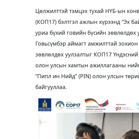
Цөлжилттэй тэмцэх тухай НҮБ-ын кон
(КОП17) бэлтгэл ажлын хүрээнд “Эх ба
уриа бүхий говийн бүсийн зөвлөлдөх 
Говьсүмбэр аймагт амжилттай зохион 
зөвлөлдөх уулзалтыг КОП17 Үндэсний
олон улсын хамтын ажиллагааны нийгэ
“Пипл ин Нийд” (PIN) олон улсын төри
байгууллаа.