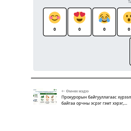
Т
0
0
0
0
Өмнөх мэдээ
Прокурорын байгууллагаас хүрээ
байгаа орчны эсрэг гэмт хэрэг,…