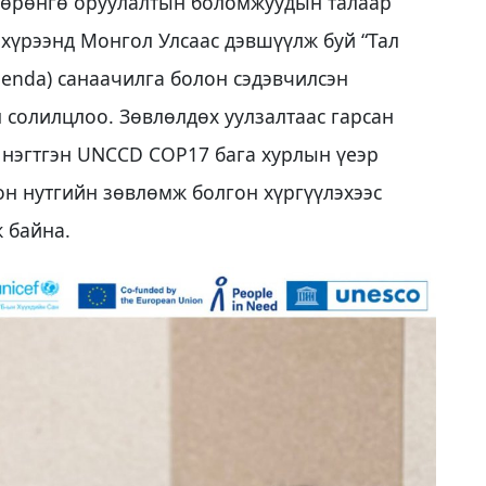
 хөрөнгө оруулалтын боломжуудын талаар
хүрээнд Монгол Улсаас дэвшүүлж буй “Тал
genda) санаачилга болон сэдэвчилсэн
л солилцлоо. Зөвлөлдөх уулзалтаас гарсан
 нэгтгэн UNCCD COP17 бага хурлын үеэр
он нутгийн зөвлөмж болгон хүргүүлэхээс
ж байна.