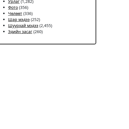
Урлаг
(1,282)
Фото
(356)
Чѳлѳѳт
(336)
Шар мэдээ
(252)
Шуурхай мэдээ
(2,455)
Эдийн засаг
(260)