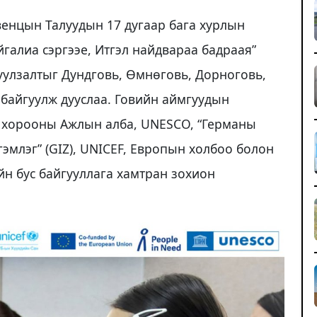
венцын Талуудын 17 дугаар бага хурлын
йгалиа сэргээе, Итгэл найдвараа бадраая”
уулзалтыг Дундговь, Өмнөговь, Дорноговь,
байгуулж дууслаа. Говийн аймгуудын
 хорооны Ажлын алба, UNESCO, “Германы
млэг” (GIZ), UNICEF, Европын холбоо болон
йн бус байгууллага хамтран зохион