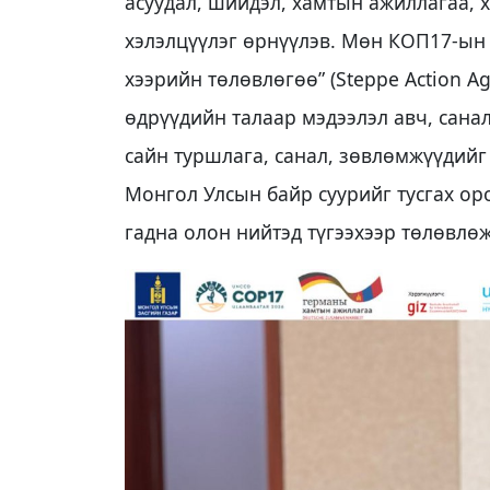
асуудал, шийдэл, хамтын ажиллагаа,
хэлэлцүүлэг өрнүүлэв. Мөн КОП17-ын 
хээрийн төлөвлөгөө” (Steppe Action A
өдрүүдийн талаар мэдээлэл авч, сана
сайн туршлага, санал, зөвлөмжүүдийг
Монгол Улсын байр суурийг тусгах ор
гадна олон нийтэд түгээхээр төлөвлө