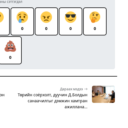
аны сэтгэгдэл
0
0
0
0
0
Дараах мэдээ
лэн
Төрийн соёрхолт, дуучин Д.Болдын
санаачилгыг дэмжин хамтран
ажиллана…