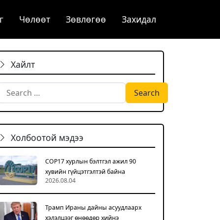
г
Чѳлѳѳт
Зөвлөгөө
Захидал
Хайлт
Search for:
Холбоотой мэдээ
COP17 хурлын бэлтгэл ажил 90
хувийн гүйцэтгэлтэй байна
2026.08.04
Трамп Ираны дайны асуудлаарх
хэлэлцээг өнөөдөр хийнэ