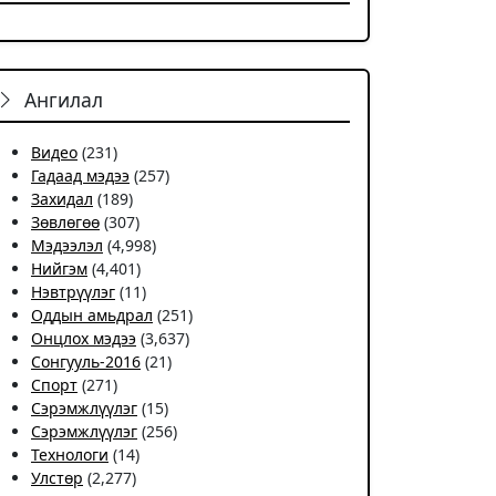
Ангилал
Видео
(231)
Гадаад мэдээ
(257)
Захидал
(189)
Зөвлөгөө
(307)
Мэдээлэл
(4,998)
Нийгэм
(4,401)
Нэвтрүүлэг
(11)
Оддын амьдрал
(251)
Онцлох мэдээ
(3,637)
Сонгууль-2016
(21)
Спорт
(271)
Сэрэмжлүүлэг
(15)
Сэрэмжлүүлэг
(256)
Технологи
(14)
Улстөр
(2,277)