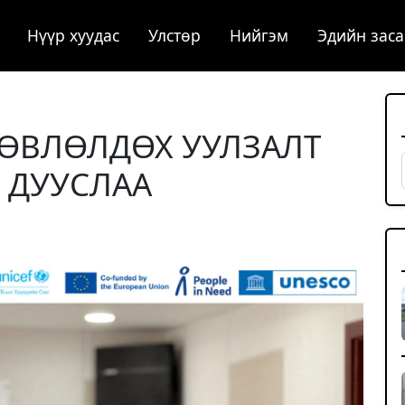
Нүүр хуудас
Улстөр
Нийгэм
Эдийн заса
ӨВЛӨЛДӨХ УУЛЗАЛТ
 ДУУСЛАА