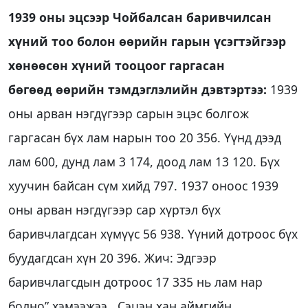
1939 оны эцсээр Чойбалсан баривчилсан
хүний тоо болон өөрийн гарын үсэгтэйгээр
хөнөөсөн хүний тооцоог гаргасан
бөгөөд өөрийн тэмдэглэлийн дэвтэртээ:
1939
оны арван нэгдүгээр сарын эцэс болгож
гаргасан бүх лам нарын тоо 20 356. Үүнд дээд
лам 600, дунд лам 3 174, доод лам 13 120. Бүх
хуучин байсан сүм хийд 797. 1937 оноос 1939
оны арван нэгдүгээр сар хүртэл бүх
баривчлагдсан хүмүүс 56 938. Үүний дотроос бүх
буудагдсан хүн 20 396. Жич: Эдгээр
баривчлагсдын дотроос 17 335 нь лам нар
болно” хэмээжээ.. Сэцэн хан аймгийн