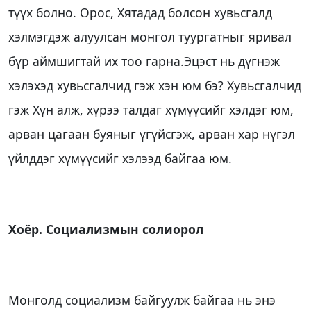
түүх болно. Орос, Хятадад болсон хувьсгалд
хэлмэгдэж алуулсан монгол туургатныг яривал
бүр аймшигтай их тоо гарна.Эцэст нь дүгнэж
хэлэхэд хувьсгалчид гэж хэн юм бэ? Хувьсгалчид
гэж Хүн алж, хүрээ талдаг хүмүүсийг хэлдэг юм,
арван цагаан буяныг үгүйсгэж, арван хар нүгэл
үйлддэг хүмүүсийг хэлээд байгаа юм.
Хоёр. Социализмын солиорол
Монголд социализм байгуулж байгаа нь энэ