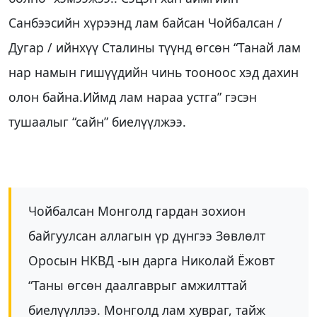
Санбээсийн хүрээнд лам байсан Чойбалсан /
Дугар / ийнхүү Сталины түүнд өгсөн “Танай лам
нар намын гишүүдийн чинь тооноос хэд дахин
олон байна.Иймд лам нараа устга” гэсэн
тушаалыг “сайн” биелүүлжээ.
Чойбалсан Монголд гардан зохион
байгуулсан аллагын үр дүнгээ Зөвлөлт
Оросын НКВД -ын дарга Николай Ёжовт
“Таны өгсөн даалгаврыг амжилттай
биелүүллээ. Монголд лам хувраг, тайж