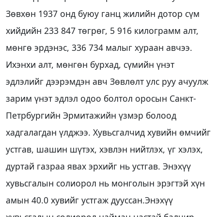
Зөвхөн 1937 онд буюу ганц жилийн дотор сүм
хийдийн 233 847 төгрөг, 5 916 килограмм алт,
мөнгө эрдэнэс, 336 734 малыг хураан авчээ.
Ихэнхи алт, мөнгөн бурхад, сүмийн үнэт
эдлэлийг дээрэмдэн авч Зөвлөлт улс руу ачуулж
зарим үнэт эдлэл одоо болтол оросын Санкт-
Петрбургийн Эрмитажийн үзмэр болоод
хадгалагдан үлджээ. Хувьсгалчид хувийн өмчийг
устгав, шашин шүтэх, хэвлэн нийтлэх, үг хэлэх,
дуртай газраа явах эрхийг нь устгав. Энэхүү
хувьсгалын солиорол нь монголын эрэгтэй хүн
амын 40.0 хувийг устгаж дууссан.Энэхүү
хувьсгалын солиорол найман настай балчир