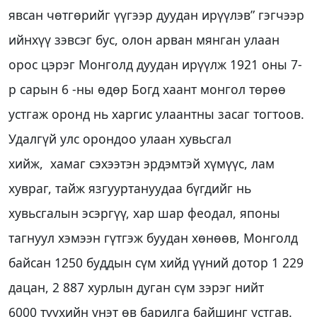
явсан чөтгөрийг үүгээр дуудан ирүүлэв” гэгчээр
ийнхүү зэвсэг бус, олон арван мянган улаан
орос цэрэг Монголд дуудан ирүүлж 1921 оны 7-
р сарын 6 -ны өдөр Богд хаант монгол төрөө
устгаж оронд нь харгис улаантны засаг тогтоов.
Удалгүй улс орондоо улаан хувьсгал
хийж, хамаг сэхээтэн эрдэмтэй хүмүүс, лам
хувраг, тайж язгууртануудаа бүгдийг нь
хувьсгалын эсэргүү, хар шар феодал, японы
тагнуул хэмээн гүтгэж буудан хөнөөв, Монголд
байсан 1250 буддын сүм хийд үүний дотор 1 229
дацан, 2 887 хурлын дуган сүм зэрэг нийт
6000 түүхийн үнэт өв барилга байшинг устгав.