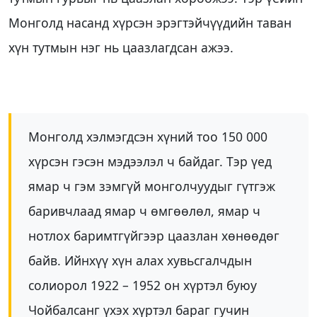
Монголд насанд хүрсэн эрэгтэйчүүдийн таван
хүн тутмын нэг нь цаазлагдсан ажээ.
Монголд хэлмэгдсэн хүний тоо 150 000
хүрсэн гэсэн мэдээлэл ч байдаг. Тэр үед
ямар ч гэм зэмгүй монголчуудыг гүтгэж
баривчлаад ямар ч өмгөөлөл, ямар ч
нотлох баримтгүйгээр цаазлан хөнөөдөг
байв. Ийнхүү хүн алах хувьсгалчдын
солиорол 1922 – 1952 он хүртэл буюу
Чойбалсанг үхэх хүртэл бараг гучин