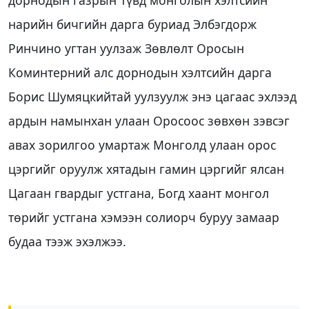
нарийн бичгийн дарга буриад Элбэгдорж
Ринчино угтан уулзаж Зөвлөлт Оросын
Коминтерний алс дорнодын хэлтсийн дарга
Борис Шумяцкийтай уулзуулж энэ цагаас эхлээд
ардын намынхан улаан Оросоос зөвхөн зэвсэг
авах зорилгоо умартаж Монголд улаан орос
цэргийг оруулж хятадын гамин цэргийг ялсан
Цагаан гвардыг устгана, Богд хаант монгол
төрийг устгана хэмээн солиорч буруу замаар
будаа тээж эхэлжээ.