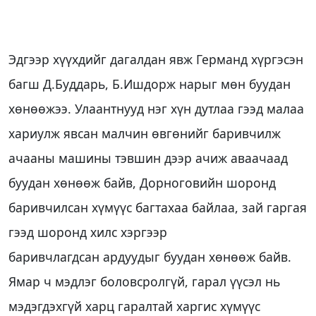
Эдгээр хүүхдийг дагалдан явж Германд хүргэсэн
багш Д.Буддарь, Б.Ишдорж нарыг мөн буудан
хөнөөжээ. Улаантнууд нэг хүн дутлаа гээд малаа
хариулж явсан малчин өвгөнийг баривчилж
ачааны машины тэвшин дээр ачиж аваачаад
буудан хөнөөж байв, Дорноговийн шоронд
баривчилсан хүмүүс багтахаа байлаа, зай гаргая
гээд шоронд хилс хэргээр
баривчлагдсан ардуудыг буудан хөнөөж байв.
Ямар ч мэдлэг боловсролгүй, гарал үүсэл нь
мэдэгдэхгүй харц гаралтай харгис хүмүүс