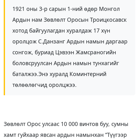
1921 оны 3-р сарын 1-ний өдөр Монгол
Ардын нам Зөвлөлт Оросын Троицкосавск
хотод байгуулагдан хуралдаж 17 хүн
оролцож С.Данзанг Ардын намын даргаар
сонгож, буриад Цэвээн Жамсраногийн
боловсруулсан Ардын намын тунхагийг
баталжээ.Энэ хуралд Коминтерний
төлөөлөгчид оролцжээ.
Зөвлөлт Орос улсаас 10 000 винтов буу, сумны
хамт гуйхаар явсан ардын намынхан “Түүгээр