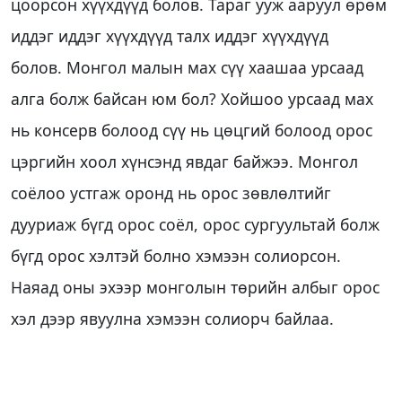
цоорсон хүүхдүүд болов. Тараг ууж ааруул өрөм
иддэг иддэг хүүхдүүд талх иддэг хүүхдүүд
болов. Монгол малын мах сүү хаашаа урсаад
алга болж байсан юм бол? Хойшоо урсаад мах
нь консерв болоод сүү нь цөцгий болоод орос
цэргийн хоол хүнсэнд явдаг байжээ. Монгол
соёлоо устгаж оронд нь орос зөвлөлтийг
дууриаж бүгд орос соёл, орос сургуультай болж
бүгд орос хэлтэй болно хэмээн солиорсон.
Наяад оны эхээр монголын төрийн албыг орос
хэл дээр явуулна хэмээн солиорч байлаа.