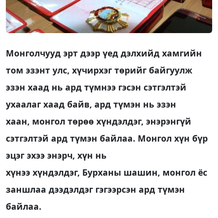
Монголчууд эрт дээр үед дэлхийд хамгийн
том эзэнт улс, хүчирхэг төрийг байгуулж
эзэн хаад нь ард түмнээ гэсэн сэтгэлтэй
ухаалаг хаад байв, ард түмэн нь эзэн
хаан, монгол төрөө хүндэлдэг, энэрэнгүй
сэтгэлтэй ард түмэн байлаа. Монгол хүн бүр
эцэг эхээ энэрч, хүн нь
хүнээ хүндэлдэг, Бурханы шашин, монгол ёс
заншлаа дээдэлдэг гэгээрсэн ард түмэн
байлаа.