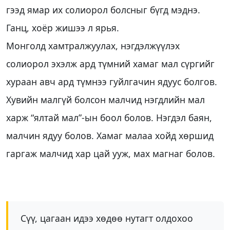
гээд ямар их солиорол болсныг бүгд мэднэ.
Ганц, хоёр жишээ л ярья.
Монголд хамтралжуулах, нэгдэлжүүлэх
солиорол эхэлж ард түмний хамаг мал сүргийг
хураан авч ард түмнээ гуйлгачин ядуус болгов.
Хувийн малгүй болсон малчид нэгдлийн мал
харж “ялтай мал”-ын боол болов. Нэгдэл баян,
малчин ядуу болов. Хамаг малаа хойд хөршид
гаргаж малчид хар цай ууж, мах магнаг болов.
Сүү, цагаан идээ хөдөө нутагт олдохоо