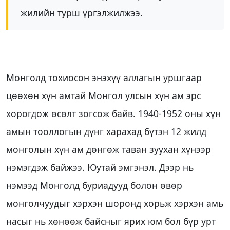
жилийн турш үргэлжилжээ.
Монголд тохиосон энэхүү аллагын уршгаар
цөөхөн хүн амтай Монгол улсын хүн ам эрс
хорогдож өсөлт зогсож байв. 1940-1952 оны хүн
амын тооллогын дүнг харахад бүтэн 12 жилд
монголын хүн ам дөнгөж таван зуухан хүнээр
нэмэгдэж байжээ. Юутай эмгэнэл. Дээр нь
нэмээд Монголд буриадууд болон өвөр
монголчуудыг хэрхэн шоронд хорьж хэрхэн амь
насыг нь хөнөөж байсныг ярих юм бол бүр урт