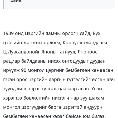
1939 онд Цэргийн яамны орлогч сайд, Бүх
цэргийн жанжны орлогч, Корпус командлагч
Ц.Лувсандонойг Японы тагнуул, Японоос
рациар байлдааны нисэх онгоцуудыг дуудан
ирүүлж 90 монгол цэргийг бөмбөгдөн хөнөөсөн
гэсэн орос цэргийн даргын гүтгэлгийг өлгөн авч
түүнд хилс хэрэг тулгаж цаазаар авав. Үнэн
хэрэгтээ Зөвлөлтийн нисгэгч нар зуу шахам
монгол цэргүүдийг барга цэрэгтэй андуурч
бөмбөгдөн хөнөөсөн хэрэг байсан юм билээ.