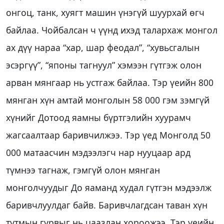
онгоц, танк, хуягт машин үнэгүй шуурхай өгч
байлаа. Чойбалсан ч үүнд ихэд талархаж монгол
ах дүү нараа “хар, шар феодал”, “хувьсгалын
эсэргүү”, “японы тагнуул” хэмээн гүтгэж олон
арван мянгаар нь устгаж байлаа. Тэр үеийн 800
мянган хүн амтай монголын 58 000 гэм зэмгүй
хүнийг Дотоод яамны бүртгэлийн хуурамч
жагсаалтаар баривчилжээ. Тэр үед Монголд 50
000 матаасчин мэдээлэгч нар нууцаар ард
түмнээ тагнаж, гэмгүй олон мянган
монголчуудыг До яаманд худал гүтгэн мэдээлж
баривчлуулдаг байв. Баривчлагдсан таван хүн
тутмын гурвыг нь цаазлан хороожээ. Тэр үеийн