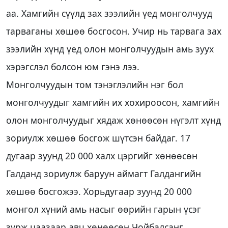
аа. Хамгийн сүүлд зах зээлийн үед монголчууд
тарваганы хөшөө босгосон. Учир нь тарвага зах
зээлийн хүнд үед олон монголчуудын амь зуух
хэрэгслэл болсон юм гэнэ лээ.
Монголчуудын том тэнэглэлийн нэг бол
монголчуудыг хамгийн их хохироосон, хамгийн
олон монголчуудыг хядаж хөнөөсөн нүгэлт хүнд
зориулж хөшөө босгож шүтсэн байдаг. 17
дугаар зуунд 20 000 халх цэргийг хөнөөсөн
Галданд зориулж баруун аймагт Галдангийн
хөшөө босгожээ. Хорьдугаар зуунд 20 000
монгол хүний амь насыг өөрийн гарын үсэг
зурж цаазаар авч хөнөөсөн Чойбалсанг