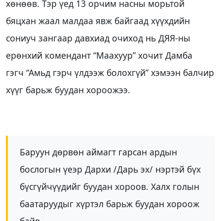
хөнөөв. Тэр үед 13 орчим насны морьтой
бяцхан жаал малдаа явж байгаад хүүхдийн
сониуч зангаар давхиад очиход нь ДЯЯ-ны
ерөнхий комендант “Маахуур” хочит Дамба
гэгч “Амьд гэрч үлдээж болохгүй” хэмээн балчир
хүүг барьж буудан хороожээ.
Баруун дөрвөн аймагт гарсан ардын
бослогын үеэр Дархи /Дарь эх/ нэртэй бүх
бүсгүйчүүдийг буудан хороов. Халх голын
баатаруудыг хүртэл барьж буудан хороож
байв.