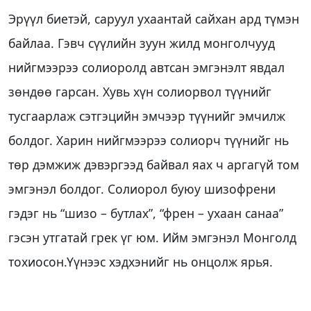
Эрүүл биетэй, саруул ухаантай сайхан ард түмэн
байлаа. Гэвч сүүлийн зуун жилд монголчууд
нийгмээрээ солиоролд автсан эмгэнэлт явдал
зөндөө гарсан. Хувь хүн солиорвол түүнийг
тусгаарлаж сэтгэцийн эмчээр түүнийг эмчилж
болдог. Харин нийгмээрээ солиорч түүнийг нь
төр дэмжиж дэвэргээд байвал яах ч аргагүй том
эмгэнэл болдог. Солиорол буюу шизофрени
гэдэг нь “шизо – бутлах”, “френ – ухаан санаа”
гэсэн утгатай грек үг юм. Ийм эмгэнэл Монголд
тохиосон.Үүнээс хэдхэнийг нь онцолж ярья.