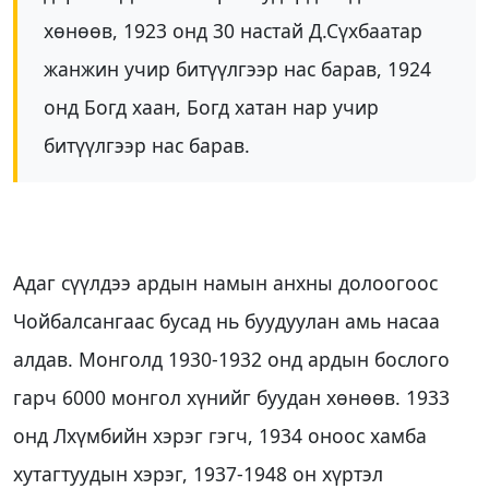
хөнөөв, 1923 онд 30 настай Д.Сүхбаатар
жанжин учир битүүлгээр нас барав, 1924
онд Богд хаан, Богд хатан нар учир
битүүлгээр нас барав.
Адаг сүүлдээ ардын намын анхны долоогоос
Чойбалсангаас бусад нь буудуулан амь насаа
алдав. Монголд 1930-1932 онд ардын бослого
гарч 6000 монгол хүнийг буудан хөнөөв. 1933
онд Лхүмбийн хэрэг гэгч, 1934 оноос хамба
хутагтуудын хэрэг, 1937-1948 он хүртэл