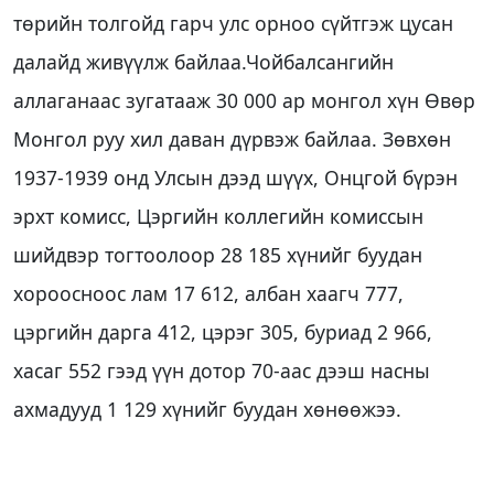
төрийн толгойд гарч улс орноо сүйтгэж цусан
далайд живүүлж байлаа.Чойбалсангийн
аллаганаас зугатааж 30 000 ар монгол хүн Өвөр
Монгол руу хил даван дүрвэж байлаа. Зөвхөн
1937-1939 онд Улсын дээд шүүх, Онцгой бүрэн
эрхт комисс, Цэргийн коллегийн комиссын
шийдвэр тогтоолоор 28 185 хүнийг буудан
хороосноос лам 17 612, албан хаагч 777,
цэргийн дарга 412, цэрэг 305, буриад 2 966,
хасаг 552 гээд үүн дотор 70-аас дээш насны
ахмадууд 1 129 хүнийг буудан хөнөөжээ.