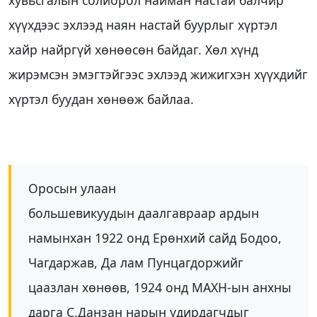
хүүхдээс эхлээд наян настай буурлыг хүртэл
хайр найргүй хөнөөсөн байдаг. Хөл хүнд
жирэмсэн эмэгтэйгээс эхлээд жижигхэн хүүхдийг
хүртэл буудан хөнөөж байлаа.
Оросын улаан
большевикуудын даалгавраар ардын
намынхан 1922 онд Ерөнхий сайд Бодоо,
Чагдаржав, Да лам Пунцагдоржийг
цаазлан хөнөөв, 1924 онд МАХН-ын анхны
дарга С.Данзан нарын удирдагчдыг