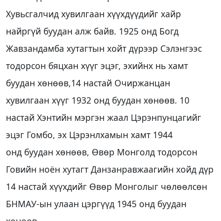
Хувьсгалчид хувилгаан хүүхдүүдийг хайр
найргүй буудан алж байв. 1925 онд Богд
Жавзандамба хутагтын хойт дүрээр Сэлэнгээс
тодорсон бяцхан хүүг эцэг, эхийнх нь хамт
буудан хөнөөв,14 настай Очиржанцан
хувилгаан хүүг 1932 онд буудан хөнөөв. 10
настай Хэнтийн мэргэн жаал Цэрэнпунцагийг
эцэг Гомбо, эх Цэрэнлхамын хамт 1944
онд буудан хөнөөв, Өвөр Монголд тодорсон
Говийн ноён хутагт Данзанравжаагийн хойд дүр
14 настай хүүхдийг Өвөр Монголыг чөлөөлсөн
БНМАУ-ын улаан цэргүүд 1945 онд буудан
хөнөөв.