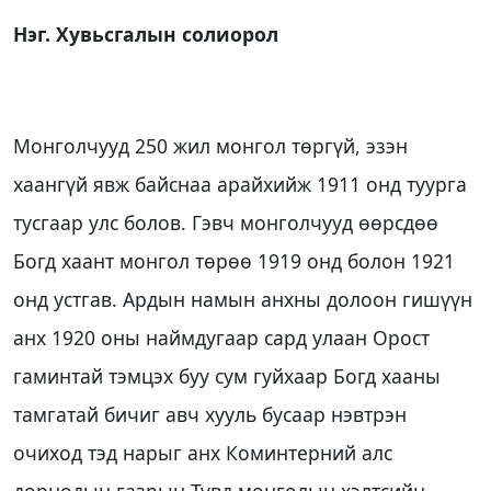
Нэг. Хувьсгалын солиорол
Монголчууд 250 жил монгол төргүй, эзэн
хаангүй явж байснаа арайхийж 1911 онд туурга
тусгаар улс болов. Гэвч монголчууд өөрсдөө
Богд хаант монгол төрөө 1919 онд болон 1921
онд устгав. Ардын намын анхны долоон гишүүн
анх 1920 оны наймдугаар сард улаан Орост
гаминтай тэмцэх буу сум гуйхаар Богд хааны
тамгатай бичиг авч хууль бусаар нэвтрэн
очиход тэд нарыг анх Коминтерний алс
дорнодын газрын Түвд монголын хэлтсийн