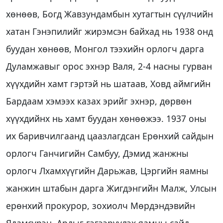
хөнөөв, Богд Жавзундамбын хутагтын сүүлчийн
хатан Гэнэпилийг жирэмсэн байхад нь 1938 онд
буудан хөнөөв, Монгол тээхийн орлогч дарга
Дуламжавыг орос эхнэр Валя, 2-4 насны гурван
хүүхдийн хамт гэртэй нь шатаав, Ховд аймгийн
Бардаам хэмээх казах эрийг эхнэр, дөрвөн
хүүхдийнх нь хамт буудан хөнөөжээ. 1937 оны
их баривчилгаанд цаазлагдсан Ерөнхий сайдын
орлогч Ганчигийн Самбуу, Дэмид жанжны
орлогч Лхамхүүгийн Дарьжав, Цэргийн яамны
жанжин штабын дарга Жигдэнгийн Малж, Улсын
ерөнхий прокурор, зохиолч Мөрдэндэвийн
Ядамсүрэн, Ардыг гэгээрүүлэх яамны сайд