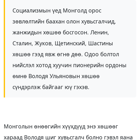
Социализмын үед Монголд орос
зөвлөлтийн баахан олон хувьсгалчид,
жанжидын хөшөө босгосон. Ленин,
Сталин, Жуков, Щетинский, Шастины
хөшөө гээд явж өгнө дөө. Одоо болтол
нийслэл хотод хуучин пионерийн ордоны
өмнө Володя Ульяновын хөшөө
сүндэрлэж байгааг юү гэхэв.
Монголын өнөөгийн хүүхдүүд энэ хөшөөг
хараад Володя шиг хувьсгалч болно гэвэл яана