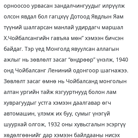
орноосоо урвасан зандалчингуудыг илрүүлж
олсон явдал бол гагцхүү Дотоод Явдлын Яам
түүний шалгарсан манлай удирдагч маршал
Х.Чойбалсангийн гавъяа мөн” хэмээн бичсэн
байдаг. Тэр үед Монголд явуулсан аллагын
ажлыг нь зөвлөлт засаг “өндрөөр” үнэлж, 1940
онд Чойбалсанг Лениний одонгоор шагнажээ.
Зөвлөлт засаг өмнө нь Чойбалсанд монголын
алтан ургийн тайж язгууртнууд болон лам
хуврагуудыг устга хэмээн даалгавар өгч
автомашин, үлэмж их буу, сумыг үнэгүй
шуурхай олгож, 1932 оны хувьсгалын эсэргүү
хөдөлгөөнийг дар хэмээн байлдааны нисэх