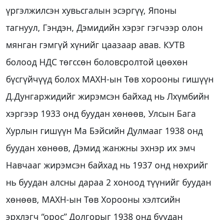
үргэлжилсэн хувьсгалын эсэргүү, Японы
тагнуул, Гэндэн, Дэмидийн хэрэг гэгчээр олон
мянган гэмгүй хүнийг цаазаар авав. КУТВ
болоод НДС төгссөн боловсролтой цөөхөн
бүсгүйчүүд болох МАХН-ын Төв хорооны гишүүн
Д.Дунгаржидийг жирэмсэн байхад нь Лхүмбийн
хэргээр 1933 онд буудан хөнөөв, Улсын Бага
Хурлын гишүүн Ма Бэйсийн Дулмааг 1938 онд
буудан хөнөөв, Дэмид жанжны эхнэр их эмч
Навчааг жирэмсэн байхад нь 1937 онд нөхрийг
нь буудан алсны дараа 2 хоноод түүнийг буудан
хөнөөв, МАХН-ын Төв Хорооны хэлтсийн
эрхлэгч “орос” Долгорыг 1938 онд буудан