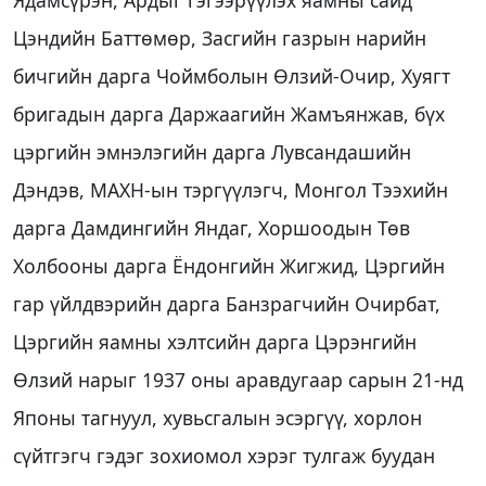
Цэндийн Баттөмөр, Засгийн газрын нарийн
бичгийн дарга Чоймболын Өлзий-Очир, Хуягт
бригадын дарга Даржаагийн Жамъянжав, бүх
цэргийн эмнэлэгийн дарга Лувсандашийн
Дэндэв, МАХН-ын тэргүүлэгч, Монгол Тээхийн
дарга Дамдингийн Яндаг, Хоршоодын Төв
Холбооны дарга Ёндонгийн Жигжид, Цэргийн
гар үйлдвэрийн дарга Банзрагчийн Очирбат,
Цэргийн яамны хэлтсийн дарга Цэрэнгийн
Өлзий нарыг 1937 оны аравдугаар сарын 21-нд
Японы тагнуул, хувьсгалын эсэргүү, хорлон
сүйтгэгч гэдэг зохиомол хэрэг тулгаж буудан