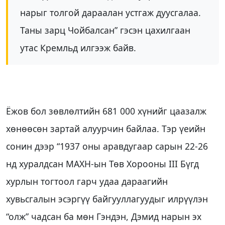
нарыг толгой дараалан устгаж дуусгалаа.
Таны зарц Чойбалсан” гэсэн цахилгаан
утас Кремльд илгээж байв.
Ёжов бол зөвлөлтийн 681 000 хүнийг цаазалж
хөнөөсөн зартай алуурчин байлаа. Тэр үеийн
сонин дээр “1937 оны аравдугаар сарын 22-26
нд хуралдсан МАХН-ын Төв Хорооны III Бүгд
хурлын тогтоол гарч удаа дараагийн
хувьсгалын эсэргүү байгууллагуудыг илрүүлэн
“олж” чадсан ба мөн Гэндэн, Дэмид нарын эх