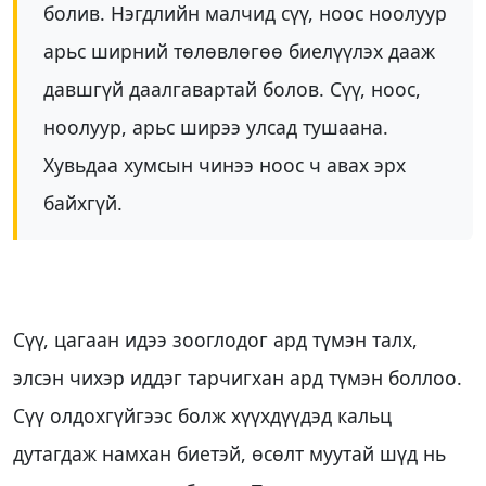
болив. Нэгдлийн малчид сүү, ноос ноолуур
арьс ширний төлөвлөгөө биелүүлэх дааж
давшгүй даалгавартай болов. Сүү, ноос,
ноолуур, арьс ширээ улсад тушаана.
Хувьдаа хумсын чинээ ноос ч авах эрх
байхгүй.
Сүү, цагаан идээ зооглодог ард түмэн талх,
элсэн чихэр иддэг тарчигхан ард түмэн боллоо.
Сүү олдохгүйгээс болж хүүхдүүдэд кальц
дутагдаж намхан биетэй, өсөлт муутай шүд нь