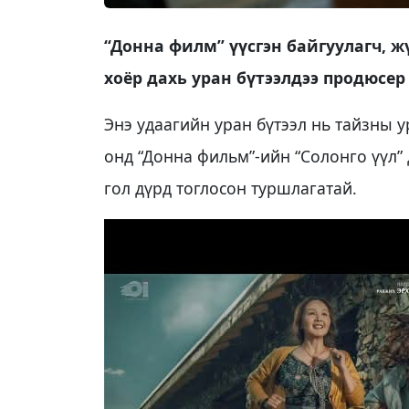
“Донна филм” үүсгэн байгуулагч, 
хоёр дахь уран бүтээлдээ продюсер
Энэ удаагийн уран бүтээл нь тайзны 
онд “Донна фильм”-ийн “Солонго үүл”
гол дүрд тоглосон туршлагатай.