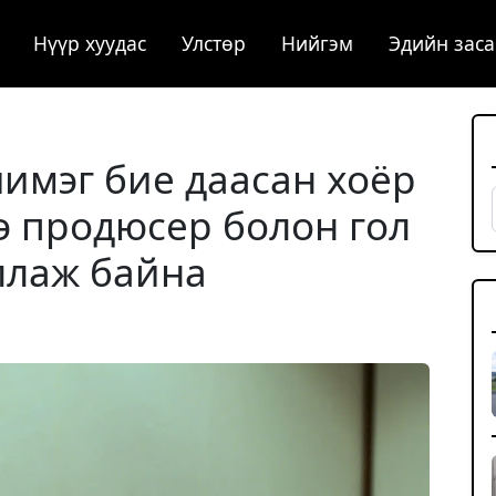
Нүүр хуудас
Улстөр
Нийгэм
Эдийн заса
имэг бие даасан хоёр
э продюсер болон гол
ллаж байна