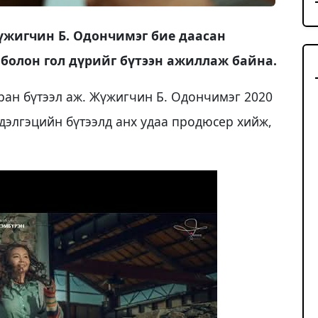
жүжигчин Б. Одончимэг бие даасан
 болон гол дүрийг бүтээн ажиллаж байна.
уран бүтээл аж. Жүжигчин Б. Одончимэг 2020
 дэлгэцийн бүтээлд анх удаа продюсер хийж,