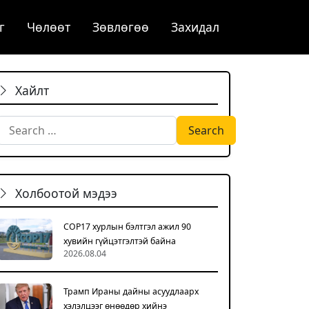
г
Чѳлѳѳт
Зөвлөгөө
Захидал
Хайлт
Search for:
Холбоотой мэдээ
COP17 хурлын бэлтгэл ажил 90
хувийн гүйцэтгэлтэй байна
2026.08.04
Трамп Ираны дайны асуудлаарх
хэлэлцээг өнөөдөр хийнэ