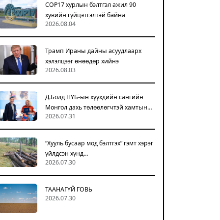
COP17 хурлын бэлтгэл ажил 90
хувийн гүйцэтгэлтэй байна
2026.08.04
Трамп Ираны дайны асуудлаарх
хэлэлцээг өнөөдөр хийнэ
2026.08.03
Д.Болд НҮБ-ын хүүхдийн сангийн
Монгол дахь төлөөлөгчтэй хамтын…
2026.07.31
“Хууль бусаар мод бэлтгэх” гэмт хэрэг
үйлдсэн хүнд…
2026.07.30
ТААНАГҮЙ ГОВЬ
2026.07.30