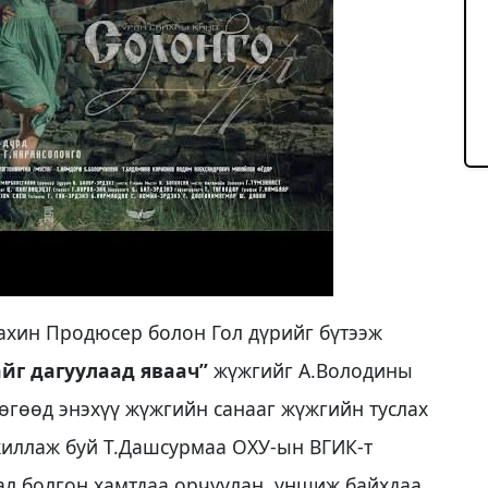
дахин Продюсер болон Гол дүрийг бүтээж
йг дагуулаад яваач”
жүжгийг А.Володины
өгөөд энэхүү жүжгийн санааг жүжгийн туслах
жиллаж буй Т.Дашсурмаа ОХУ-ын ВГИК-т
ал болгон хамтдаа орчуулан, уншиж байхдаа