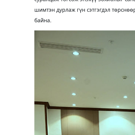
шимтэн дурлаж гүн сэтгэгдэл төрснөө
байна.