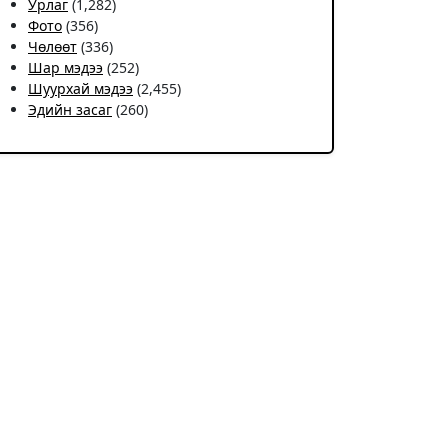
Урлаг
(1,282)
Фото
(356)
Чѳлѳѳт
(336)
Шар мэдээ
(252)
Шуурхай мэдээ
(2,455)
Эдийн засаг
(260)