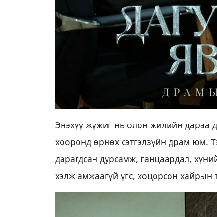
Энэхүү жүжиг нь олон жилийн дараа д
хооронд өрнөх сэтгэлзүйн драм юм. Т
дарагдсан дурсамж, ганцаардал, хүний
хэлж амжаагүй үгс, хоцорсон хайрын 