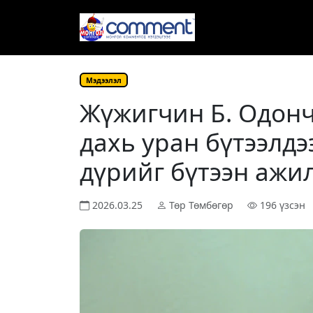
Мэдээлэл
Жүжигчин Б. Одонч
дахь уран бүтээлдэ
дүрийг бүтээн ажи
2026.03.25
Төр Төмбөгөр
196 үзсэн