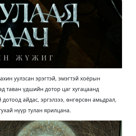
ахин уулзсан эрэгтэй, эмэгтэй хоёрын
эд таван үдшийн дотор цаг хугацаанд
 дотоод айдас, эргэлзээ, өнгөрсөн амьдрал,
тухай нүүр тулан ярилцана.