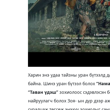
Харин энэ удаа тайзны уран бүтээлд 
байна. Шинэ уран бүтээл болох
“Нама
“Таван үдэш”
зохиолоос сэдэвлэсэн б
найруулагч болох Зоя- ын дүр дээр а
суралцаж төгсөж энэхүү зохиолыг сан