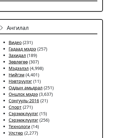
Ангилал
Видео
(231)
Гадаад мэдээ
(257)
Захидал
(189)
Зөвлөгөө
(307)
Мэдээлэл
(4,998)
Нийгэм
(4,401)
Нэвтрүүлэг
(11)
Оддын амьдрал
(251)
Онцлох мэдээ
(3,637)
Сонгууль-2016
(21)
Спорт
(271)
Сэрэмжлүүлэг
(15)
Сэрэмжлүүлэг
(256)
Технологи
(14)
Улстөр
(2,277)