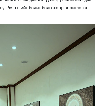
р уг бүтээлийг бодит болгохоор зориглосон