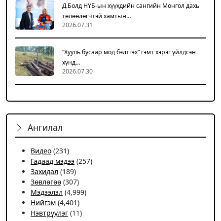
Д.Болд НҮБ-ын хүүхдийн сангийн Монгол дахь
төлөөлөгчтэй хамтын…
2026.07.31
“Хууль бусаар мод бэлтгэх” гэмт хэрэг үйлдсэн
хүнд…
2026.07.30
Ангилал
Видео
(231)
Гадаад мэдээ
(257)
Захидал
(189)
Зөвлөгөө
(307)
Мэдээлэл
(4,999)
Нийгэм
(4,401)
Нэвтрүүлэг
(11)