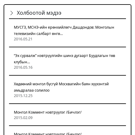
Холбоотой мэдээ
МУСГЗ, МСНЭ-ийн ерөнхийлөгч Дашдондов: Монголын
телевизийн салбарт өнгө…
2016.05.21
“Эх сурвалж” нэвтрүүлгийн шинэ дугаарт Буудлагын төв
клубын…
2016.05.16
Хөдөөний монгол бүсгүй Москвагийн баян хүүхэнтэй
амьдралаа солилоо
2015.12.25
Монгол Коммент нэвтрүүлэг /Бичлэг/
2015.02.09
Монгол Коммент нэвтрүүлэг /Бичлэг/