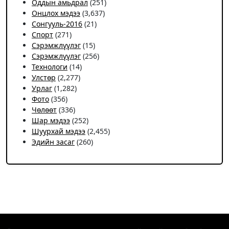
Оддын амьдрал
(251)
Онцлох мэдээ
(3,637)
Сонгууль-2016
(21)
Спорт
(271)
Сэрэмжлүүлэг
(15)
Сэрэмжлүүлэг
(256)
Технологи
(14)
Улстөр
(2,277)
Урлаг
(1,282)
Фото
(356)
Чѳлѳѳт
(336)
Шар мэдээ
(252)
Шуурхай мэдээ
(2,455)
Эдийн засаг
(260)