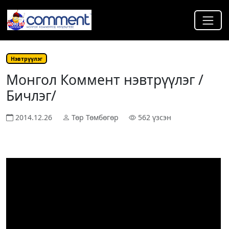
Нэвтрүүлэг
Монгол Коммент нэвтрүүлэг /
Бичлэг/
2014.12.26
Төр Төмбөгөр
562 үзсэн