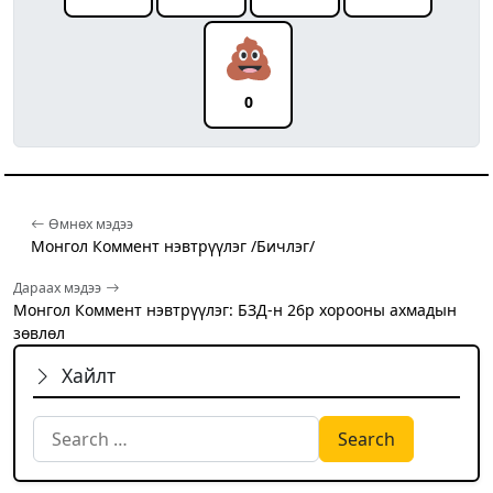
0
Өмнөх мэдээ
Монгол Коммент нэвтрүүлэг /Бичлэг/
Дараах мэдээ
Монгол Коммент нэвтрүүлэг: БЗД-н 26р хорооны ахмадын
зөвлөл
Хайлт
Search for: