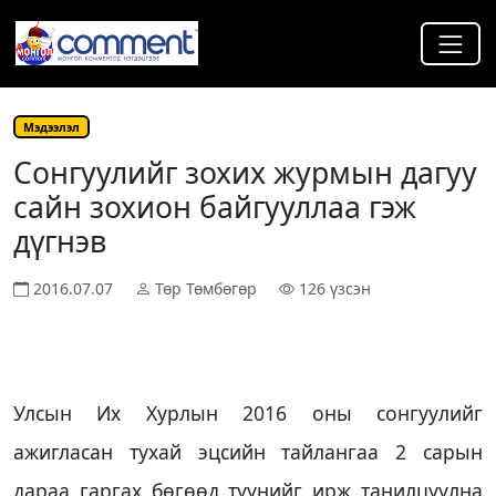
Мэдээлэл
Сонгуулийг зохих журмын дагуу
сайн зохион байгууллаа гэж
дүгнэв
2016.07.07
Төр Төмбөгөр
126 үзсэн
Улсын Их Хурлын 2016 оны сонгуулийг
ажигласан тухай эцсийн тайлангаа 2 сарын
дараа гаргах бөгөөд түүнийг ирж танилцуулна