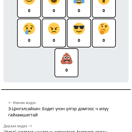
0
0
0
0
0
0
0
0
0
Өмнөх мэдээ
Э.Цэнгэлсайхан: Бодит үнэн үлгэр домгоос ч илүү
гайхамшигтай
Дараах мэдээ
"Хурд" хамтлаг наадмын өдрүүдээр Америкт аялан