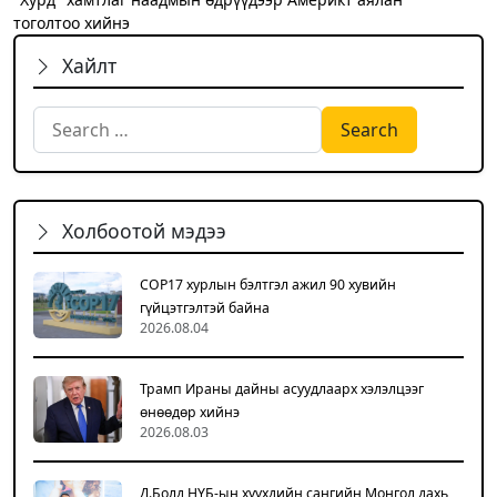
тоголтоо хийнэ
Хайлт
Search for:
Холбоотой мэдээ
COP17 хурлын бэлтгэл ажил 90 хувийн
гүйцэтгэлтэй байна
2026.08.04
Трамп Ираны дайны асуудлаарх хэлэлцээг
өнөөдөр хийнэ
2026.08.03
Д.Болд НҮБ-ын хүүхдийн сангийн Монгол дахь