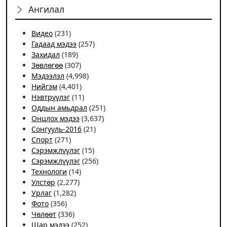
Ангилал
Видео
(231)
Гадаад мэдээ
(257)
Захидал
(189)
Зөвлөгөө
(307)
Мэдээлэл
(4,998)
Нийгэм
(4,401)
Нэвтрүүлэг
(11)
Оддын амьдрал
(251)
Онцлох мэдээ
(3,637)
Сонгууль-2016
(21)
Спорт
(271)
Сэрэмжлүүлэг
(15)
Сэрэмжлүүлэг
(256)
Технологи
(14)
Улстөр
(2,277)
Урлаг
(1,282)
Фото
(356)
Чѳлѳѳт
(336)
Шар мэдээ
(252)