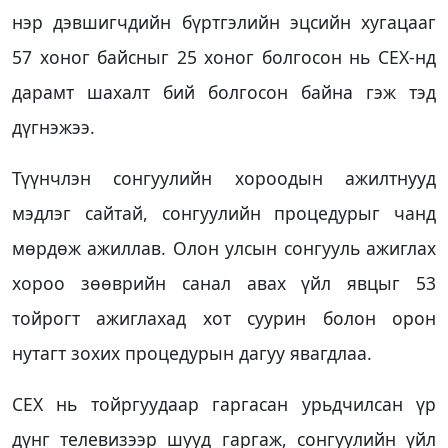
нэр дэвшигчдийн бүртгэлийн эцсийн хугацааг
57 хоног байсныг 25 хоног болгосон нь СЕХ-нд
дарамт шахалт бий болгосон байна гэж тэд
дүгнэжээ.
Түүнчлэн сонгуулийн хороодын ажилтнууд
мэдлэг сайтай, сонгуулийн процедурыг чанд
мөрдөж ажиллав. Олон улсын сонгууль ажиглах
хороо зөөврийн санал авах үйл явцыг 53
тойрогт ажиглахад хот суурин болон орон
нутагт зохих процедурын дагуу явагдлаа.
СЕХ нь тойргуудаар гаргасан урьдчилсан үр
дүнг телевизээр шууд гаргаж, сонгуулийн үйл