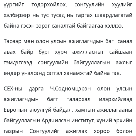
үүргийг тодорхойлох, сонгуулийн хуулийг
хэлбэрээр нь тус тусад нь гаргах шаардлагатай
байна гэсэн зэрэг саналтай байгаагаа хэллээ.
Тэрээр мөн олон улсын ажиглагчдын баг санал
авах байр бүрт хүрч ажилласныг сайшаан
тэмдэглээд сонгуулийн байгууллагын ажлыг
өндөр үнэлсэнд сэтгэл ханамжтай байна гэв.
СЕХ-ны дарга Ч.Содномцэрэн олон улсын
ажиглагчдын багт талархал илэрхийлээд
Европын аюулгүй байдал, хамтын ажиллагааны
байгууллагын Ардчилсан институт, хүний эрхийн
газрын Сонгуулийг ажиглах хороо болон