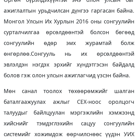
ажиглалтын урьдчилсан дүнгээ гаргасан байна.
Монгол Улсын Их Хурлын 2016 оны сонгуулийн
сурталчилгаа өрсөлдөөнтэй болсон бөгөөд
сонгуулийн өдөр эмх журамтай болж
өнгөрлөө.Сонгууль нь их өрсөлдөөнтэй
эвлэлдэн нэгдэх эрхийг хүндэтгэсэн байдалд
болов гэж олон улсын ажиглагчид үзсэн байна.
Мөн санал тоолох төхөөрөмжийг шалган
баталгаажуулах ажлыг СЕХ-ноос оролцогч
талуудыг байлцуулан мэргэжлийн хэмжээнд
хийснийг тэмдэглэхийн сацуу сонгуулийн
системийг хожимдож өөрчилснөөс үүдэн УИХ