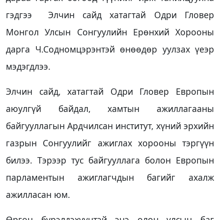
гэдгээ Элчин сайд хатагтай Одри Гловер
Монгол Улсын Сонгуулийн Ерөнхий Хорооны
дарга Ч.Содномцэрэнтэй өнөөдөр уулзах үеэр
мэдэгдлээ.
Элчин сайд, хатагтай Одри Гловер Европын
аюулгүй байдал, хамтын ажиллагааны
байгууллагын Ардчилсан институт, хүний эрхийн
газрын Сонгуулийг ажиглах хорооны тэргүүн
билээ. Тэрээр тус байгууллага болон Европын
парламентын ажиглагчдын багийг ахалж
ажилласан юм.
Өргөн бүрэлдэхүүнтэй энэ олон улсын баг