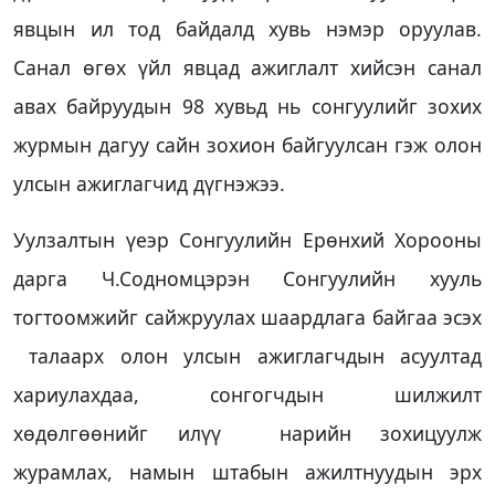
явцын ил тод байдалд хувь нэмэр оруулав.
Санал өгөх үйл явцад ажиглалт хийсэн санал
авах байруудын 98 хувьд нь сонгуулийг зохих
журмын дагуу сайн зохион байгуулсан гэж олон
улсын ажиглагчид дүгнэжээ.
Уулзалтын үеэр Сонгуулийн Ерөнхий Хорооны
дарга Ч.Содномцэрэн Сонгуулийн хууль
тогтоомжийг сайжруулах шаардлага байгаа эсэх
талаарх олон улсын ажиглагчдын асуултад
хариулахдаа, сонгогчдын шилжилт
хөдөлгөөнийг илүү нарийн зохицуулж
журамлах, намын штабын ажилтнуудын эрх