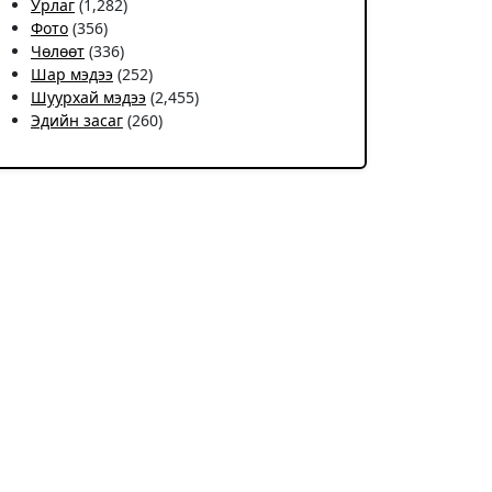
Урлаг
(1,282)
Фото
(356)
Чѳлѳѳт
(336)
Шар мэдээ
(252)
Шуурхай мэдээ
(2,455)
Эдийн засаг
(260)