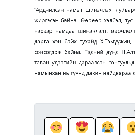
“Ардчилсан намыг шинэчлэх, луйварч
жиргэсэн байна. Өөрөөр хэлбэл, тус
нэрээр намдаа шинэчлэлт, өөрчлөл
дарга хэн байх тухайд Х.Тэмүүжин,
сонсогдож байна. Тэдний дунд Н.Ал
таван удаагийн дараалсан сонгуульд
намынхан нь түүнд дахин найдвараа д
Т