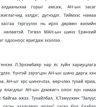
э алдааныхаа горыг амсаж, АН-ын засаг
жиглагчид хэлдэг, дүгнэдэг. Тиймээс намаа
 засгаа тэргүүлэх нь ирэх дөрвөн жилийн
ал нөлөөтэй. Тэгвэл МАН-ын шинэ Ерөнхий
эг одооноос яригдаж эхэллээ.
генсек Л.Эрхэмбаяр нар ёс зүйн хариуцлага
гдлээ. Үүнтэй зэрэгцэн АН-ын шинэ дарга хэн
на. АН-ыг эрс шинэчлэх, өөрчлөх тухай яриа,
үү ялагдлыг АН-ын дэмжигч олон хүн намаа
байгаа ажээ. Тухайлбал, Х.Тэмүүжин “Залуус
гэсэн даалгавар ирлээ” гэсэн бол Баабар