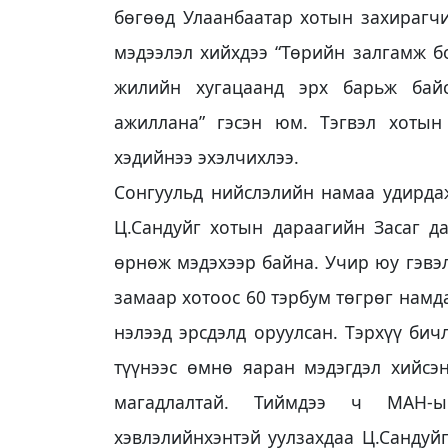
бөгөөд Улаанбаатар хотын захирагч
мэдээлэл хийхдээ “Төрийн залгамж б
жилийн хугацаанд эрх барьж бай
ажиллана” гэсэн юм. Тэгвэл хотын
хэдийнээ эхэлчихлээ.
Сонгуульд нийслэлийн намаа удирд
Ц.Сандуйг хотын дараагийн Засаг д
өрнөж мэдэхээр байна. Учир юу гэвэ
замаар хотоос 60 тэрбум төгрөг намда
нэлээд эрсдэлд оруулсан. Тэрхүү бич
түүнээс өмнө яаран мэдэгдэл хийсэ
магадлалтай. Тиймдээ ч МАН-ы
хэвлэлийнхэнтэй уулзахдаа Ц.Сандуйг