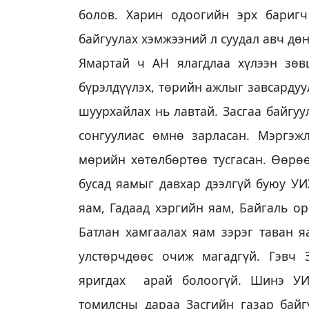
болов. Харин одоогийн эрх баригч
байгуулах хэмжээний л суудал авч дө
Ямартай ч АН ялагдлаа хүлээн зөв
бүрэлдүүлэх, төрийн ажлыг завсардуу
шуурхайлах нь лавтай. Засгаа байгу
сонгуулиас өмнө зарласан. Мэргэжл
мөрийн хөтөлбөртөө тусгасан. Өөрөө
бусад яамыг давхар дээлгүй буюу УИ
яам, Гадаад хэргийн яам, Байгаль о
Батлан хамгаалах яам зэрэг таван 
улстөрчдөөс очиж магадгүй. Гэвч 
яригдах арай болоогүй. Шинэ УИ
томилсны дараа Засгийн газар байгу