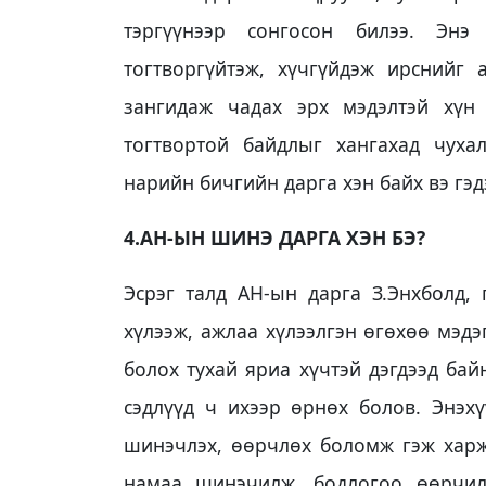
тэргүүнээр сонгосон билээ. Эн
тогтворгүйтэж, хүчгүйдэж ирснийг а
зангидаж чадах эрх мэдэлтэй хүн
тогтвортой байдлыг хангахад чух
нарийн бичгийн дарга хэн байх вэ гэд
4.АН-ЫН ШИНЭ ДАРГА ХЭН БЭ?
Эсрэг талд АН-ын дарга З.Энхболд, 
хүлээж, ажлаа хүлээлгэн өгөхөө мэдэ
болох тухай яриа хүчтэй дэгдээд бай
сэдлүүд ч ихээр өрнөх болов. Энэх
шинэчлэх, өөрчлөх боломж гэж харж 
намаа шинэчилж, бодлогоо өөрчил 