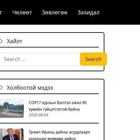
г
Чѳлѳѳт
Зөвлөгөө
Захидал
Хайлт
Search for:
Холбоотой мэдээ
COP17 хурлын бэлтгэл ажил 90
хувийн гүйцэтгэлтэй байна
2026.08.04
Трамп Ираны дайны асуудлаарх
хэлэлцээг өнөөдөр хийнэ