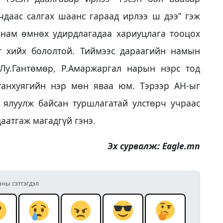
даас салгах шаанс гараад ирлээ ш дээ” гэж
 нам өмнөх удирдлагадаа хариуцлага тооцох
т хийх бололтой. Тиймээс дараагийн намын
 Лу.Гантөмөр, Р.Амаржаргал нарын нэрс тод
танхуягийн нэр мөн яваа юм. Тэрээр АН-ыг
 ялуулж байсан туршлагатай улстөрч учраас
аатгаж магадгүй гэнэ.
Эх сурвалж: Eagle.mn
аны сэтгэгдэл