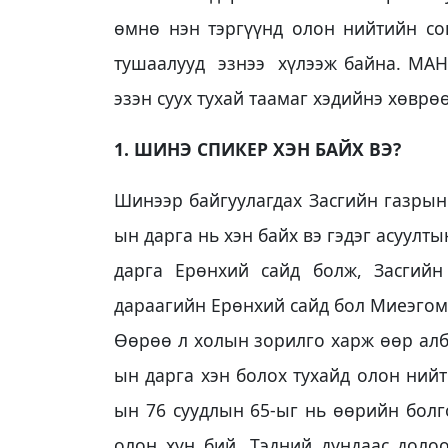
өмнө нэн тэргүүнд олон нийтийн со
тушаалууд эзнээ хүлээж байна. МАН 
эзэн суух тухай таамаг хэдийнэ хөврөө
1. ШИНЭ СПИКЕР ХЭН БАЙХ ВЭ?
Шинээр байгуулагдах Засгийн газрын 
ын дарга нь хэн байх вэ гэдэг асуулт
дарга Ерөнхий сайд болж, Засгийн
дараагийн Ерөнхий сайд бол Миеэгом
Өөрөө л холын зорилго харж өөр алб
ын дарга хэн болох тухайд олон нийт
ын 76 суудлын 65-ыг нь өөрийн болг
олон хүн бий. Тэдний дундаас доло