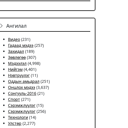
Ангилал
Видео
(231)
Гадаад мэдээ
(257)
Захидал
(189)
Зөвлөгөө
(307)
Мэдээлэл
(4,998)
Нийгэм
(4,401)
Нэвтрүүлэг
(11)
Оддын амьдрал
(251)
Онцлох мэдээ
(3,637)
Сонгууль-2016
(21)
Спорт
(271)
Сэрэмжлүүлэг
(15)
Сэрэмжлүүлэг
(256)
Технологи
(14)
Улстөр
(2,277)