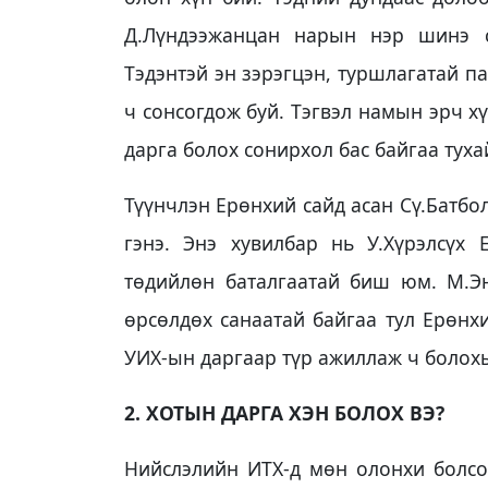
Д.Лүндээжанцан нарын нэр шинэ с
Тэдэнтэй эн зэрэгцэн, туршлагатай 
ч сонсогдож буй. Тэгвэл намын эрч х
дарга болох сонирхол бас байгаа туха
Түүнчлэн Ерөнхий сайд асан Сү.Батбо
гэнэ. Энэ хувилбар нь У.Хүрэлсүх 
төдийлөн баталгаатай биш юм. М.Э
өрсөлдөх санаатай байгаа тул Ерөнх
УИХ-ын даргаар түр ажиллаж ч болохы
2. ХОТЫН ДАРГА ХЭН БОЛОХ ВЭ?
Нийслэлийн ИТХ-д мөн олонхи болсо