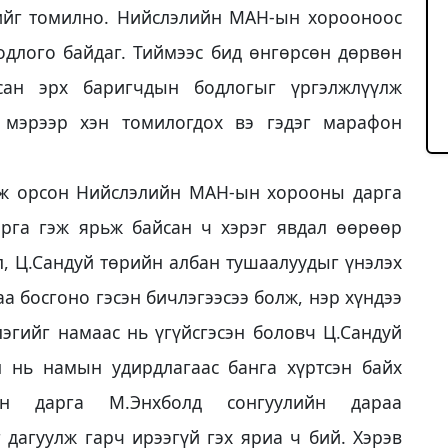
ийг томилно. Нийслэлийн МАН-ын хорооноос
одлого байдаг. Тиймээс бид өнгөрсөн дөрвөн
сан эрх баригчдын бодлогыг үргэлжлүүлж
 мэрээр хэн томилогдох вэ гэдэг марафон
аж орсон Нийслэлийн МАН-ын хорооны дарга
арга гэж ярьж байсан ч хэрэг явдал өөрөөр
л, Ц.Сандуй төрийн албан тушаалуудыг үнэлэх
а босгоно гэсэн бичлэгээсээ болж, нэр хүндээ
лэгийг намаас нь үгүйсгэсэн боловч Ц.Сандуй
н нь намын удирдлагаас банга хүртсэн байх
н дарга М.Энхболд сонгуулийн дараа
 дагуулж гарч ирээгүй гэх яриа ч бий. Хэрэв