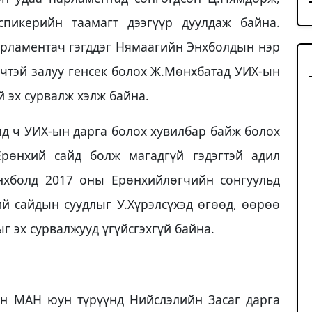
пикерийн таамагт дээгүүр дуулдаж байна.
парламентач гэгддэг Нямаагийн Энхболдын нэр
үчтэй залуу генсек болох Ж.Мөнхбатад УИХ-ын
й эх сурвалж хэлж байна.
лд ч УИХ-ын дарга болох хувилбар байж болох
Ерөнхий сайд болж магадгүй гэдэгтэй адил
нхболд 2017 оны Ерөнхийлөгчийн сонгуульд
ий сайдын суудлыг У.Хүрэлсүхэд өгөөд, өөрөө
г эх сурвалжууд үгүйсгэхгүй байна.
н МАН юун түрүүнд Нийслэлийн Засаг дарга