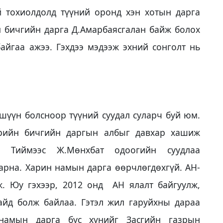
й тохиолдолд түүний оронд хэн хотын дарга
 бичгийн дарга Д.Амарбаясгалан байж болох
байгаа ажээ. Гэхдээ мэдээж эхний сонголт нь
үүн болсноор түүний суудал суларч буй юм.
рийн бичгийн даргын албыг давхар хашиж
 Тиймээс Ж.Мөнхбат одоогийн суудлаа
арна. Харин намын дарга өөрчлөгдөхгүй. АН-
. Юу гэхээр, 2012 онд АН ялалт байгуулж,
айд болж байлаа. Гэтэл жил гаруйхны дараа
намын дарга бус хүнийг Засгийн газрын