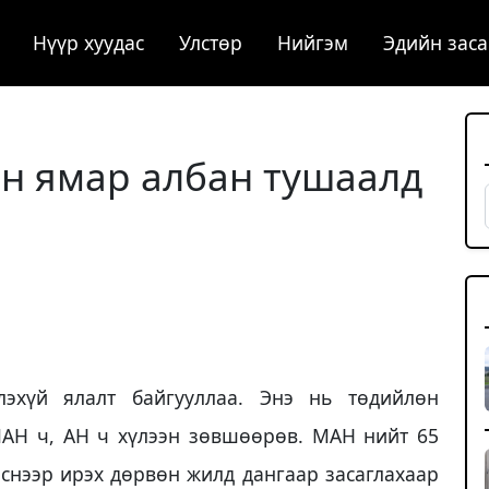
Нүүр хуудас
Улстөр
Нийгэм
Эдийн заса
эн ямар албан тушаалд
эхүй ялалт байгууллаа. Энэ нь төдийлөн
МАН ч, АН ч хүлээн зөвшөөрөв. МАН нийт 65
лснээр ирэх дөрвөн жилд дангаар засаглахаар