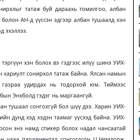
нирхлыг татаж буй дараахь томилгоо, албан
болон АН-д үүссэн эдгээр албан тушаалд хэн
д эхэллээ.
тэргүүн хэн болох вэ гэдгээс илүү шинэ УИХ-
ын хариулт сонирхол татаж байна. Ялсан намын
 газраа удирдах нь тодорхой юм. Тиймээс
бын Энхболд гэдэг нь маргаангүй.
ан тушаал сонгохгүй бол шүү дээ. Харин УИХ-
ийн дунд хэд хэдэн таамаг үүсээд байна. УИХ-
осон энэ намд спикер болох чадал чансаатай
он удаа парламентад сонгогдсон Ц.Нямдорж,