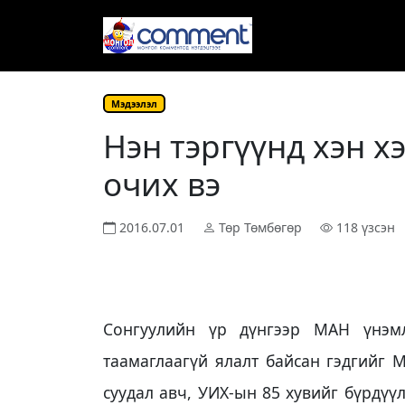
Мэдээлэл
Нэн тэргүүнд хэн х
очих вэ
2016.07.01
Төр Төмбөгөр
118 үзсэн
Сонгуулийн үр дүнгээр МАН үнэмл
таамаглаагүй ялалт байсан гэдгийг 
суудал авч, УИХ-ын 85 хувийг бүрдүү