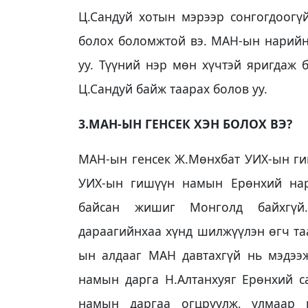
Ц.Сандуй хотын мэрээр сонгогдоогү
болох боломжтой вэ. МАН-ын нарийн
уу. Түүний нэр мөн хүчтэй яригдаж 
Ц.Сандуй байж таарах болов уу.
3.МАН-ЫН ГЕНСЕК ХЭН БОЛОХ ВЭ?
МАН-ын генсек Ж.Мөнхбат УИХ-ын гиш
УИХ-ын гишүүн намын Ерөнхий на
байсан жишиг Монголд байхгүй.
дараагийнхаа хүнд шилжүүлэн өгч та
ын алдааг МАН давтахгүй нь мэдээж
намын дарга Н.Алтанхуяг Ерөнхий с
намын даргаа огцруулж, улмаар 