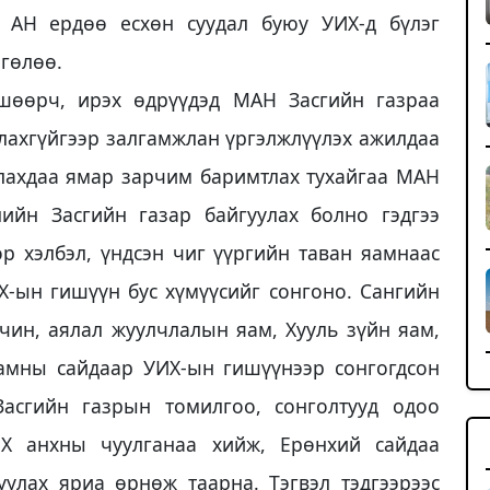
 АН ердөө есхөн суудал буюу УИХ-д бүлэг
нгөлөө.
шөөрч, ирэх өдрүүдэд МАН Засгийн газраа
лахгүйгээр залгамжлан үр­гэлж­лүүлэх ажилдаа
улахдаа ямар зарчим баримтлах тухайгаа МАН
ийн Засгийн газар байгуулах болно гэдгээ
р хэлбэл, үндсэн чиг үүргийн таван яамнаас
Х-ын гишүүн бус хүмүүсийг сонгоно. Сангийн
рчин, аялал жуулчлалын яам, Хууль зүйн яам,
яамны сайдаар УИХ-ын гишүүнээр сонгогдсон
Засгийн газрын томилгоо, сонголтууд одоо
Х анхны чуулганаа хийж, Ерөнхий сайдаа
улах яриа өрнөж таарна. Тэгвэл тэдгээрээс