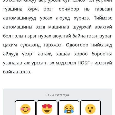
түвшинд хүрч, эрэг орчмоор нь тавьсан
автомашинууд урсах аюулд хүрчээ. Тиймээс
автомашины эзэд машинаа шуурхай авахгүй
бол голын эрэг нурах аюултай байна гэсэн зураг
цахим сүлжээнд тархжээ. Одоогоор нийслэлд
айлууд үеэрт автаж, хашаа хороо борооны
усанд автаж урссан гэх мэдээлэл НОБГ-т ирээгүй
байгаа ажээ.
Таны сэтгэгдэл