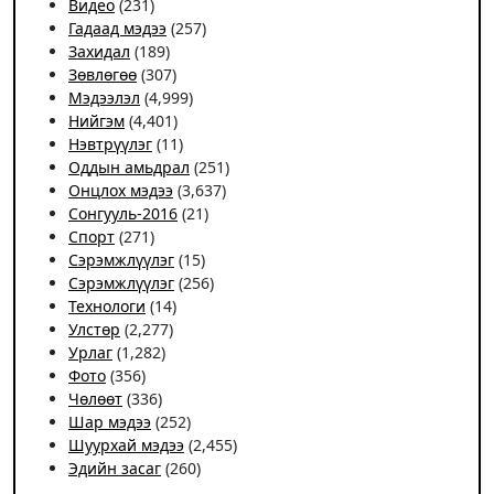
Видео
(231)
Гадаад мэдээ
(257)
Захидал
(189)
Зөвлөгөө
(307)
Мэдээлэл
(4,999)
Нийгэм
(4,401)
Нэвтрүүлэг
(11)
Оддын амьдрал
(251)
Онцлох мэдээ
(3,637)
Сонгууль-2016
(21)
Спорт
(271)
Сэрэмжлүүлэг
(15)
Сэрэмжлүүлэг
(256)
Технологи
(14)
Улстөр
(2,277)
Урлаг
(1,282)
Фото
(356)
Чѳлѳѳт
(336)
Шар мэдээ
(252)
Шуурхай мэдээ
(2,455)
Эдийн засаг
(260)