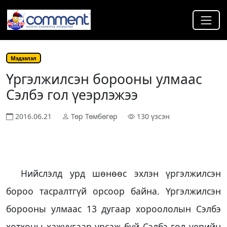
Мэдээлэл
Үргэлжилсэн борооны улмаас
Сэлбэ гол үеэрлэжээ
2016.06.21
Төр Төмбөгөр
130 үзсэн
Нийслэлд урд шөнөөс эхлэн үргэлжилсэн
бороо тасралтгүй орсоор байна. Үргэлжилсэн
борооны улмаас 13 дугаар хороололын Сэлбэ
хотхоны хажуугаар урсаж буй Сэлбэ гол үерийн