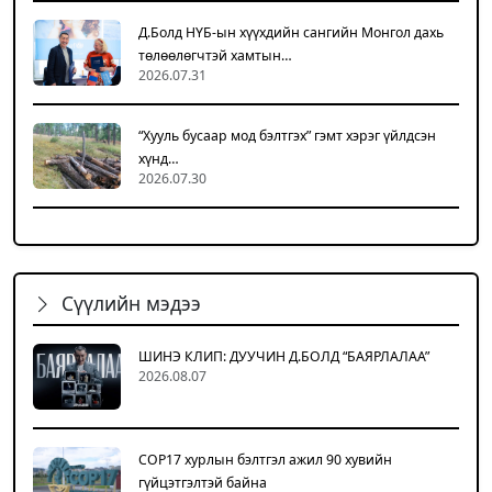
Д.Болд НҮБ-ын хүүхдийн сангийн Монгол дахь
төлөөлөгчтэй хамтын…
2026.07.31
“Хууль бусаар мод бэлтгэх” гэмт хэрэг үйлдсэн
хүнд…
2026.07.30
Сүүлийн мэдээ
ШИНЭ КЛИП: ДУУЧИН Д.БОЛД “БАЯРЛАЛАА”
2026.08.07
COP17 хурлын бэлтгэл ажил 90 хувийн
гүйцэтгэлтэй байна