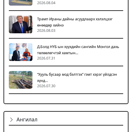
2026.08.04
Трамп Ираны дайны асуудлаарх хэлэлцээг
өнөөдөр хийнэ
2026.08.03
Д.Болд НҮБ-ын хүүхдийн сангийн Монгол дахь
төлөөлөгчтэй хамтын…
2026.07.31
“Хууль бусаар мод бэлтгэх” гэмт хэрэг үйлдсэн
хүнд…
2026.07.30
Ангилал