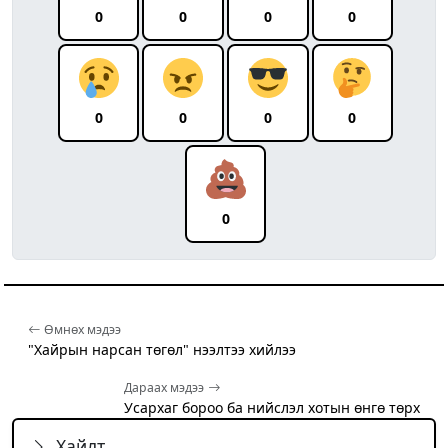
0
0
0
0
0
0
0
0
0
Өмнөх мэдээ
"Хайрын нарсан төгөл" нээлтээ хийлээ
Дараах мэдээ
Усархаг бороо ба нийслэл хотын өнгө төрх
Хайлт