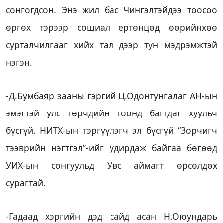
сонгогдсон. Энэ жил бас Чингэлтэйдээ тоосоо
өргөх тэрээр сошиал ертөнцөд өөрийнхөө
сурталчилгааг хийх тал дээр тун мэдрэмжтэй
нэгэн.
-Д.Бумбаяр зааны гэргий Ц.Одонтунгалаг АН-ын
эмэгтэй улс төрчдийн тоонд багтдаг хуульч
бүсгүй. НИТХ-ын тэргүүлэгч эл бүсгүй “Зорчигч
тээврийн нэгтгэл”-ийг удирдаж байгаа бөгөөд
УИХ-ын сонгуульд Увс аймагт өрсөлдөх
сурагтай.
-Гадаад хэргийн дэд сайд асан Н.Оюундарь