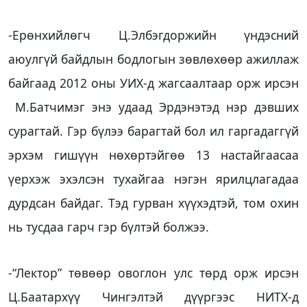
-Ерөнхийлөгч Ц.Элбэгдоржийн үндэсний
аюулгүй байдлын бодлогын зөвлөхөөр ажиллаж
байгаад 2012 оны УИХ-д жагсаалтаар орж ирсэн
М.Батчимэг энэ удаад Эрдэнэтэд нэр дэвших
сурагтай. Гэр бүлээ барагтай бол ил гаргадаггүй
эрхэм гишүүн нөхөртэйгөө 13 настайгаасаа
үерхэж эхэлсэн тухайгаа нэгэн ярилцлагадаа
дурдсан байдаг. Тэд гурван хүүхэдтэй, том охин
нь тусдаа гарч гэр бүлтэй болжээ.
-“Лектор” төвөөр овоглон улс төрд орж ирсэн
Ц.Баатархүү Чингэлтэй дүүргээс НИТХ-д