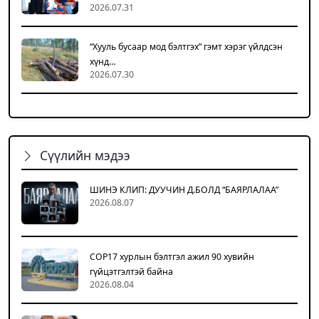
2026.07.31
“Хууль бусаар мод бэлтгэх” гэмт хэрэг үйлдсэн
хүнд…
2026.07.30
Сүүлийн мэдээ
ШИНЭ КЛИП: ДУУЧИН Д.БОЛД “БАЯРЛАЛАА”
2026.08.07
COP17 хурлын бэлтгэл ажил 90 хувийн
гүйцэтгэлтэй байна
2026.08.04