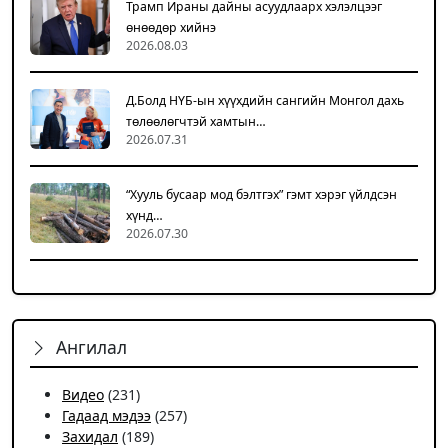
Трамп Ираны дайны асуудлаарх хэлэлцээг
өнөөдөр хийнэ
2026.08.03
Д.Болд НҮБ-ын хүүхдийн сангийн Монгол дахь
төлөөлөгчтэй хамтын…
2026.07.31
“Хууль бусаар мод бэлтгэх” гэмт хэрэг үйлдсэн
хүнд…
2026.07.30
Ангилал
Видео
(231)
Гадаад мэдээ
(257)
Захидал
(189)