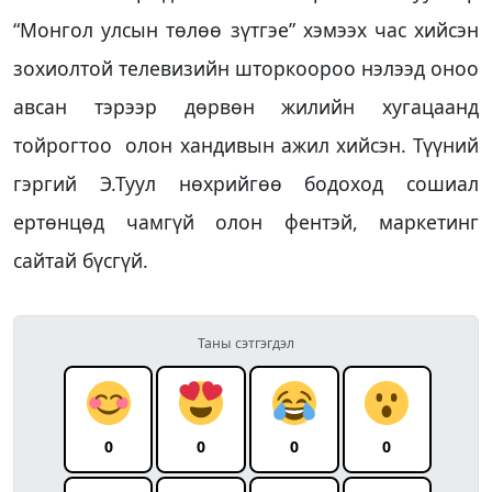
“Монгол улсын төлөө зүтгэе” хэмээх час хийсэн
зохиолтой телевизийн шторкоороо нэлээд оноо
авсан тэрээр дөрвөн жилийн хугацаанд
тойрогтоо олон хандивын ажил хийсэн. Түүний
гэргий Э.Туул нөхрийгөө бодоход сошиал
ертөнцөд чамгүй олон фентэй, маркетинг
сайтай бүсгүй.
Таны сэтгэгдэл
0
0
0
0