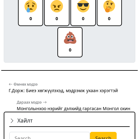
0
0
0
0
0
Өмнөх мэдээ
Г.Дорж: Биеэ хөгжүүлэхэд, мэдрэмж ухаан хэрэгтэй
Дараах мэдээ
Монголынхоо нэрийг дэлхийд гаргасан Монгол охин
Хайлт
Search for: