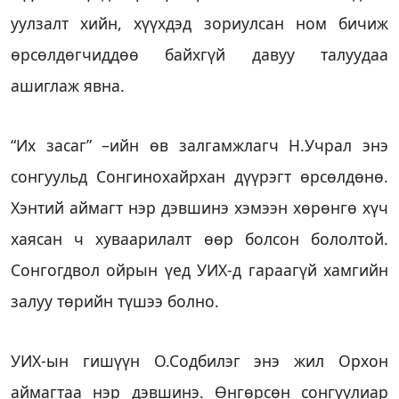
уулзалт хийн, хүүхдэд зориулсан ном бичиж
өрсөлдөгчиддөө байхгүй давуу талуудаа
ашиглаж явна.
“Их засаг” –ийн өв залгамжлагч Н.Учрал энэ
сонгуульд Сонгинохайрхан дүүрэгт өрсөлдөнө.
Хэнтий аймагт нэр дэвшинэ хэмээн хөрөнгө хүч
хаясан ч хуваарилалт өөр болсон бололтой.
Сонгогдвол ойрын үед УИХ-д гараагүй хамгийн
залуу төрийн түшээ болно.
УИХ-ын гишүүн О.Содбилэг энэ жил Орхон
аймагтаа нэр дэвшинэ. Өнгөрсөн сонгуулиар