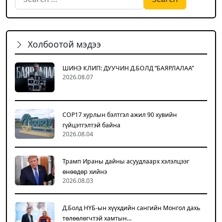
Холбоотой мэдээ
ШИНЭ КЛИП: ДУУЧИН Д.БОЛД “БАЯРЛАЛАА”
2026.08.07
COP17 хурлын бэлтгэл ажил 90 хувийн
гүйцэтгэлтэй байна
2026.08.04
Трамп Ираны дайны асуудлаарх хэлэлцээг
өнөөдөр хийнэ
2026.08.03
Д.Болд НҮБ-ын хүүхдийн сангийн Монгол дахь
төлөөлөгчтэй хамтын…