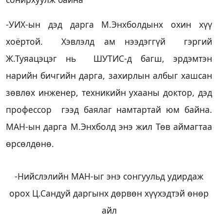
-УИХ-ын дэд дарга М.Энхболдынх охин хүү
хоёртой. Хэвлэлд ам нээдэггүй гэргий
Ж.Туяацэцэг нь ШУТИС-д багш, эрдэмтэн
нарийн бичгийн дарга, захирлын албыг хашсан
зөвлөх инженер, техникийн ухааны доктор, дэд
профессор гээд баялаг намтартай юм байна.
МАН-ын дарга М.Энхболд энэ жил Төв аймагтаа
өрсөлдөнө.
-Нийслэлийн МАН-ыг энэ сонгуульд удирдаж
орох Ц.Сандуй даргынх дөрвөн хүүхэдтэй өнөр
айл