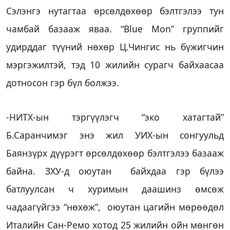
Сэлэнгэ нутагтаа өрсөлдөхөөр бэлтгэлээ тун
чамбай базааж яваа. “Blue Mon” группийг
удирддаг түүний нөхөр Ц.Чингис нь бүжигчин
мэргэжилтэй, тэд 10 жилийн сурагч байхаасаа
дотносон гэр бүл болжээ.
-НИТХ-ын тэргүүлэгч “эко хатагтай”
Б.Саранчимэг энэ жил УИХ-ын сонгуульд
Баянзүрх дүүрэгт өрсөлдөхөөр бэлтгэлээ базааж
байна. ЗХУ-д оюутан байхдаа гэр бүлээ
батлуулсан ч хуримын даашинз өмсөж
чадаагүйгээ “нөхөж”, оюутан цагийн мөрөөдөл
Италийн Сан-Ремо хотод 25 жилийн ойн мөнгөн