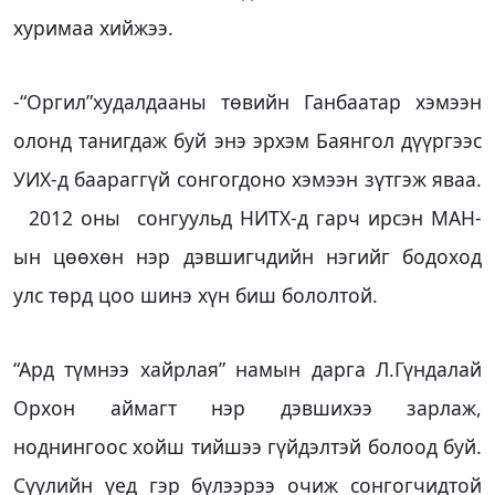
хуримаа хийжээ.
-“Оргил”худалдааны төвийн Ганбаатар хэмээн
олонд танигдаж буй энэ эрхэм Баянгол дүүргээс
УИХ-д баараггүй сонгогдоно хэмээн зүтгэж яваа.
2012 оны сонгуульд НИТХ-д гарч ирсэн МАН-
ын цөөхөн нэр дэвшигчдийн нэгийг бодоход
улс төрд цоо шинэ хүн биш бололтой.
“Ард түмнээ хайрлая” намын дарга Л.Гүндалай
Орхон аймагт нэр дэвшихээ зарлаж,
ноднингоос хойш тийшээ гүйдэлтэй болоод буй.
Сүүлийн үед гэр бүлээрээ очиж сонгогчидтой