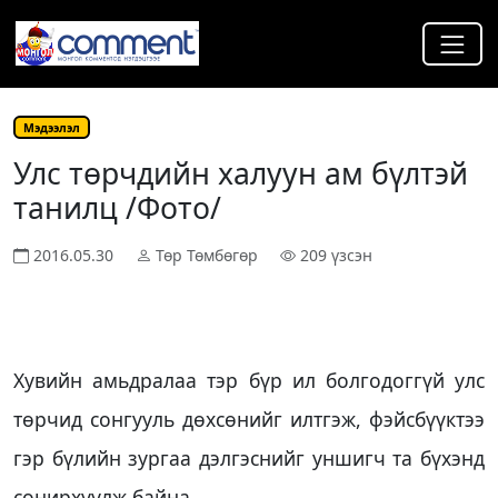
Мэдээлэл
Улс төрчдийн халуун ам бүлтэй
танилц /Фото/
2016.05.30
Төр Төмбөгөр
209 үзсэн
Хувийн амьдралаа тэр бүр ил болгодоггүй улс
төрчид сонгууль дөхсөнийг илтгэж, фэйсбүүктээ
гэр бүлийн зургаа дэлгэснийг уншигч та бүхэнд
сонирхуулж байна