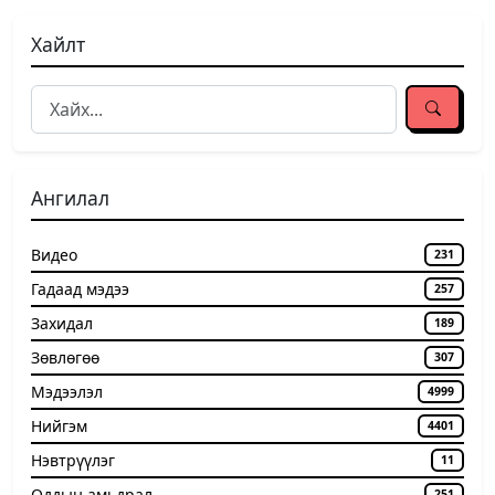
Хайлт
Ангилал
Видео
231
Гадаад мэдээ
257
Захидал
189
Зөвлөгөө
307
Мэдээлэл
4999
Нийгэм
4401
Нэвтрүүлэг
11
Оддын амьдрал
251