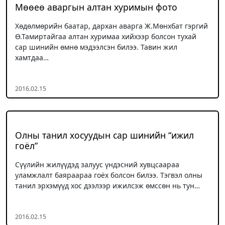
Мөөеө аваргын алтан хуримын фото
Хөдөлмөрийн баатар, дархан аварга Ж.Мөнхбат гэргий
Ө.Тамиртайгаа алтан хуримаа хийхээр болсон тухай
сар шинийн өмнө мэдээлсэн билээ. Тавин жил
хамтдаа…
2016.02.15
Олны танил хосуудын сар шинийн “ижил
гоёл”
Сүүлийн жилүүдэд залуус үндэсний хувцсаараа
уламжлалт баяраараа гоёх болсон билээ. Тэгвэл олны
танил эрхэмүүд хос дээлээр ижилсэж өмссөн нь тун…
2016.02.15