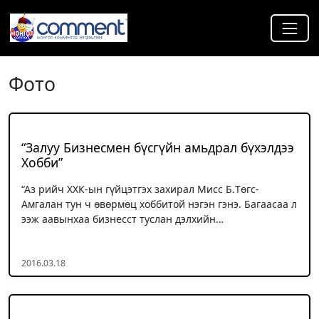
Фото
“Залуу Бизнесмен бүсгүйн амьдрал бүхэлдээ
Xобби”
“Aз рийч ХХК-ын гүйцэтгэх захирал Mисс Б.Tөгс-
Aмгалан тун ч өвөрмөц хоббитой нэгэн гэнэ. Багаасаа л
ээж аавынхаа бизнесст туслан дэлхийн…
2016.03.18