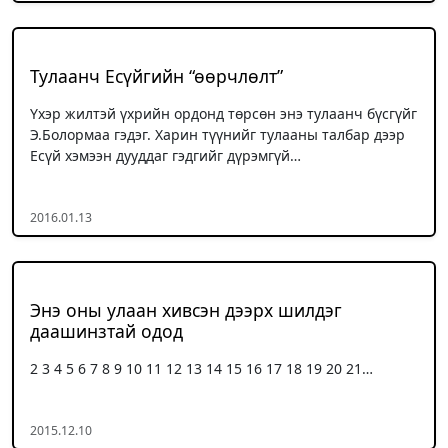
Тулаанч Есүйгийн “өөрчлөлт”
Үхэр жилтэй үхрийн ордонд төрсөн энэ тулаанч бүсгүйг
Э.Болормаа гэдэг. Харин түүнийг тулааны талбар дээр
Есүй хэмээн дууддаг гэдгийг дүрэмгүй…
2016.01.13
Энэ оны улаан хивсэн дээрх шилдэг
даашинзтай одод
2 3 4 5 6 7 8 9 10 11 12 13 14 15 16 17 18 19 20 21…
2015.12.10