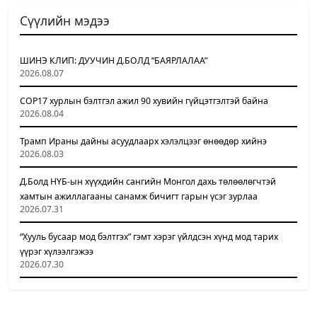
Сүүлийн мэдээ
ШИНЭ КЛИП: ДУУЧИН Д.БОЛД “БАЯРЛАЛАА”
2026.08.07
COP17 хурлын бэлтгэл ажил 90 хувийн гүйцэтгэлтэй байна
2026.08.04
Трамп Ираны дайны асуудлаарх хэлэлцээг өнөөдөр хийнэ
2026.08.03
Д.Болд НҮБ-ын хүүхдийн сангийн Монгол дахь төлөөлөгчтэй
хамтын ажиллагааны санамж бичигт гарын үсэг зурлаа
2026.07.31
“Хууль бусаар мод бэлтгэх” гэмт хэрэг үйлдсэн хүнд мод тарих
үүрэг хүлээлгэжээ
2026.07.30