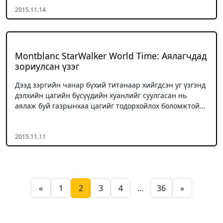
2015.11.14
Montblanc StarWalker World Time: Aялагчдад
зориулсан үзэг
Дээд зэргийн чанар бүхий титанаар хийгдсэн уг үзгэнд
дэлхийн цагийн бүсүүдийн хуанлийг суулгасан нь
аялаж буй газрынхаа цагийг тодорхойлох боломжтой…
2015.11.11
Posts pagination
«
1
2
3
4
…
36
»