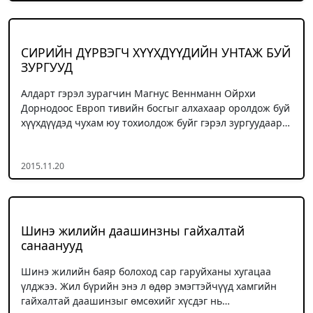
СИРИЙН ДҮРВЭГЧ ХҮҮХДҮҮДИЙН УНТАЖ БУЙ
ЗУРГУУД
Алдарт гэрэл зурагчин Магнус Веннманн Ойрхи
Дорнодоос Европ тивийн босгыг алхахаар оролдож буй
хүүхдүүдэд чухам юу тохиолдож буйг гэрэл зургуудаар…
2015.11.20
Шинэ жилийн даашинзны гайхалтай
санаанууд
Шинэ жилийн баяр болоход сар гаруйханы хугацаа
үлджээ. Жил бүрийн энэ л өдөр эмэгтэйчүүд хамгийн
гайхалтай даашинзыг өмсөхийг хүсдэг нь…