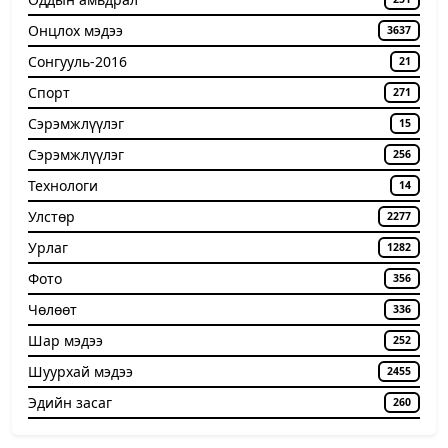
Онцлох мэдээ
3637
Сонгууль-2016
21
Спорт
271
Сэрэмжлүүлэг
15
Сэрэмжлүүлэг
256
Технологи
14
Улстөр
2277
Урлаг
1282
Фото
356
Чѳлѳѳт
336
Шар мэдээ
252
Шуурхай мэдээ
2455
Эдийн засаг
260