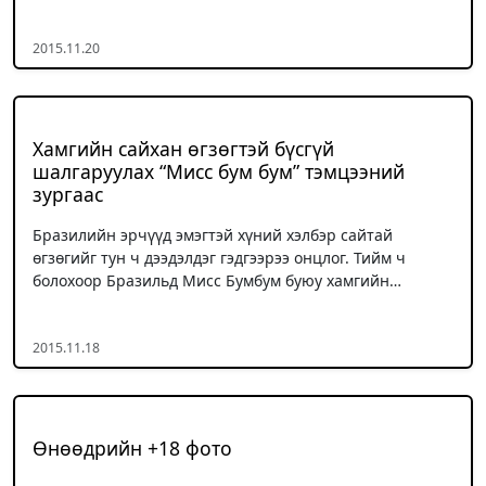
2015.11.20
Хамгийн сайхан өгзөгтэй бүсгүй
шалгаруулах “Мисс бум бум” тэмцээний
зургаас
Бразилийн эрчүүд эмэгтэй хүний хэлбэр сайтай
өгзөгийг тун ч дээдэлдэг гэдгээрээ онцлог. Тийм ч
болохоор Бразильд Мисс Бумбум буюу хамгийн…
2015.11.18
Өнөөдрийн +18 фото